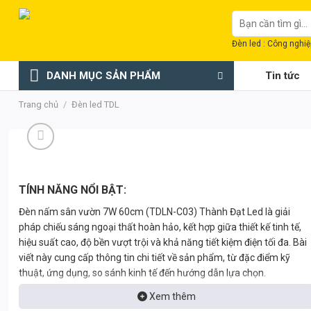
Chuyển
Tìm
đến
kiếm:
nội
Đèn led : Công nghiệp
dung
DANH MỤC SẢN PHẨM
Tin tức
Trang chủ
/
Đèn led TDL
TÍNH NĂNG NỔI BẬT:
Đèn nấm sân vườn 7W 60cm (TDLN-C03) Thành Đạt Led là giải
pháp chiếu sáng ngoại thất hoàn hảo, kết hợp giữa thiết kế tinh tế,
hiệu suất cao, độ bền vượt trội và khả năng tiết kiệm điện tối đa. Bài
viết này cung cấp thông tin chi tiết về sản phẩm, từ đặc điểm kỹ
thuật, ứng dụng, so sánh kinh tế đến hướng dẫn lựa chọn.
Xem thêm