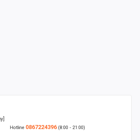
y]
0867224396
Hotline
(8:00 - 21:00)