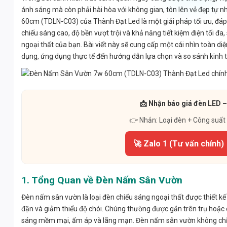
ánh sáng mà còn phải hài hòa với không gian, tôn lên vẻ đẹp tự n
60cm (TDLN-C03) của Thành Đạt Led là một giải pháp tối ưu, đáp ứn
chiếu sáng cao, độ bền vượt trội và khả năng tiết kiệm điện tối 
ngoại thất của bạn. Bài viết này sẽ cung cấp một cái nhìn toàn di
dụng, ứng dụng thực tế đến hướng dẫn lựa chọn và so sánh kinh tế
📩 Nhận báo giá đèn LED –
👉 Nhắn: Loại đèn + Công suất
🚀 Zalo 1 (Tư vấn chính)
1. Tổng Quan về Đèn Nấm Sân Vườn
Đèn nấm sân vườn là loại đèn chiếu sáng ngoại thất được thiết k
đặn và giảm thiểu độ chói. Chúng thường được gắn trên trụ hoặc
sáng mềm mại, ấm áp và lãng mạn. Đèn nấm sân vườn không chỉ p