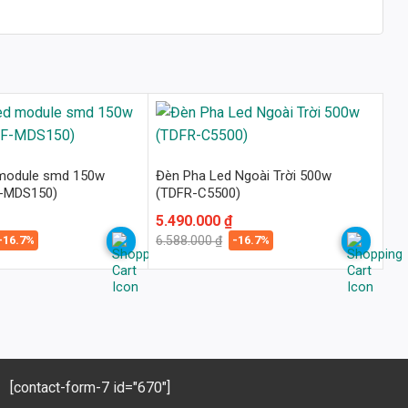
 module smd 150w
Đèn Pha Led Ngoài Trời 500w
F-MDS150)
(TDFR-C5500)
Giá
Giá
5.490.000
₫
gốc
hiện
-16.7%
-16.7%
6.588.000
₫
là:
tại
6.588.000 ₫.
là:
5.490.000 ₫.
[contact-form-7 id="670"]