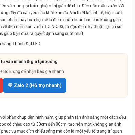
hiên và mang lại trải nghiệm thị giác dễ chịu. Đèn nấm sân vườn 7W
g đầy đủ các yêu cầu khắt khe đó. Với thiết kế tinh tế, hiệu suất
đa, sản phẩm này hứa hẹn sẽ là điểm nhấn hoàn hảo cho không gian
ện về đèn nấm sân vườn TDLN-C03, từ đặc điểm kỹ thuật, lợi ích sử
, giúp bạn đưa ra quyết định sáng suốt nhất.
 tư vấn nhanh & giá tận xưởng
 + Số lượng để nhận báo giá nhanh
💬 Zalo 2 (Hỗ trợ nhanh)
ế với phần chụp đèn hình nấm, giúp phân tán ánh sáng một cách đều
 cọc có chiều cao từ 30cm đến 80cm, tạo nên một không gian ánh
hục vụ mục đích chiếu sáng mà còn là một yếu tố trang trí quan