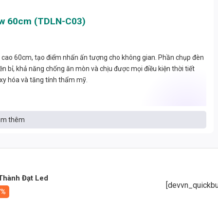
7w 60cm (TDLN-C03)
ều cao 60cm, tạo điểm nhấn ấn tượng cho không gian. Phần chụp đèn
bỉ, khả năng chống ăn mòn và chịu được mọi điều kiện thời tiết
oxy hóa và tăng tính thẩm mỹ.
m thêm
ộng
Thành Đạt Led
[devvn_quickbu
7%
Trắng mát)