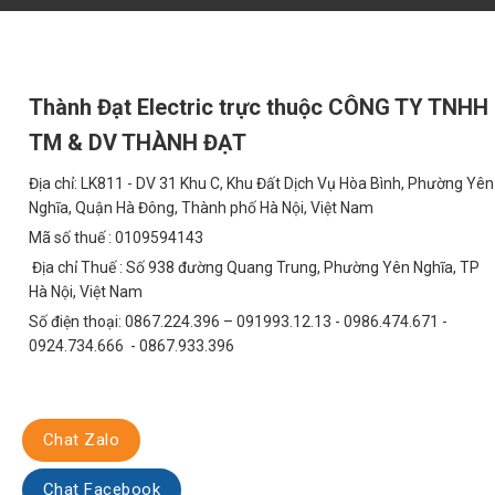
không gian lãng mạn và thư giãn.
3.2 Chiếu Sáng Đường Đi
Đèn có thể được sử dụng để chiếu sáng lối đi, đường dạo trong cá
Thành Đạt Electric trực thuộc CÔNG TY TNHH
dụng.
TM & DV THÀNH ĐẠT
3.3 Chiếu Sáng Bãi Đỗ Xe
Địa chỉ: LK811 - DV 31 Khu C, Khu Đất Dịch Vụ Hòa Bình, Phường Yên
Đèn nấm TDLN-C03 cung cấp ánh sáng đều và đủ sáng cho các bãi đ
Nghĩa, Quận Hà Đông, Thành phố Hà Nội, Việt Nam
3.4 Chiếu Sáng Khu Công Nghiệp
Mã số thuế : 0109594143
Địa chỉ Thuế : Số 938 đường Quang Trung, Phường Yên Nghĩa, TP
Với độ bền cao và khả năng chống chịu thời tiết tốt, đèn nấm TD
Hà Nội, Việt Nam
nhà máy, xí nghiệp.
Số điện thoại: 0867.224.396 – 091993.12.13 - 0986.474.671 -
4. So Sánh Kinh Tế: Tiết Kiệm Chi Phí Về Lâu 
0924.734.666 - 0867.933.396
So với các loại đèn truyền thống như đèn sợi đốt hoặc đèn huỳnh
trội. Với công suất tiêu thụ thấp và tuổi thọ cao, đèn giúp tiết kiệ
dụ, nếu sử dụng đèn nấm LED 7W thay thế cho đèn sợi đốt 60W, bạn 
Chat Zalo
50.000 giờ, bạn sẽ không phải lo lắng về việc thay thế đèn thường x
5. Câu Hỏi Thường Gặp (FAQ)
Chat Facebook