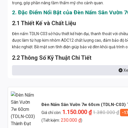
trọng, góp phần nâng tầm thẩm mỹ cho cảnh quan.
2. Đặc Điểm Nổi Bật của Đèn Nấm Sân Vườn 
2.1 Thiết Kế và Chất Liệu
Đèn nấm TDLN-C03 sở hữu thiết kế hiện đại, thanh thoát với chi
được làm từ hợp kim nhôm ADC12 chất lượng cao, đảm bảo độ bền 
khắc nghiệt. Bề mặt sơn tĩnh điện giúp bảo vệ đèn khỏi quá trình 
2.2 Thông Số Kỹ Thuật Chi Tiết
Công suất: 7W
Xe
Điện áp: 220V
Chip LED: Bridgelux/Philips (tùy chọn)
CRI (Chỉ số hoàn màu): > 85, cho ánh sáng trung thực, sống đ
Đèn Nấm Sân Vườn 7w 60cm (TDLN-C03) 
PF (Hệ số công suất): > 0.9, giúp tiết kiệm điện năng
1.150.000
₫
1.380.000
₫
Giá chỉ còn:
-1
Quang thông: > 800lm
230.000
₫
(Tiết kiệm:
)
Nhiệt độ màu: 3000K (Vàng ấm), 4000K (Trung tính), 6000K (