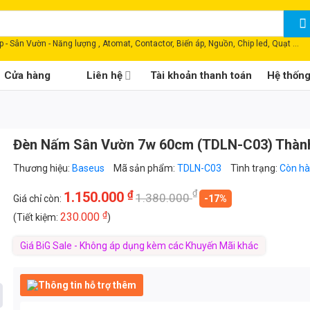
 - Sân Vườn - Năng lượng , Atomat, Contactor, Biến áp, Nguồn, Chip led, Quạt ...
Cửa hàng
Liên hệ
Tài khoản thanh toán
Hệ thốn
Đèn Nấm Sân Vườn 7w 60cm (TDLN-C03) Thành
Thương hiệu:
Baseus
Mã sản phẩm:
TDLN-C03
Tình trạng:
Còn h
₫
₫
1.150.000
1.380.000
Giá chỉ còn:
-17%
₫
230.000
(Tiết kiệm:
)
Giá BiG Sale - Không áp dụng kèm các Khuyến Mãi khác
Thông tin hỗ trợ thêm