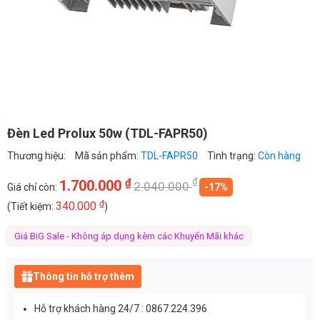
Đèn Led Prolux 50w (TDL-FAPR50)
Thương hiệu:
Mã sản phẩm:
TDL-FAPR50
Tình trạng:
Còn hàng
₫
₫
1.700.000
2.040.000
Giá chỉ còn:
-17%
₫
340.000
(Tiết kiệm:
)
Giá BiG Sale - Không áp dụng kèm các Khuyến Mãi khác
Thông tin hỗ trợ thêm
Hỗ trợ khách hàng 24/7 : 0867.224.396