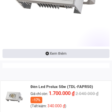
Xem thêm
Nhận báo giá đèn LED – tư vấn nhanh & giá tận xưởng
Nhắn: Loại đèn + Công suất + Số lượng để nhận báo giá
nhanh
Zalo 1 (Tư vấn chính)
Đèn Led Prolux 50w (TDL-FAPR50)
Zalo 2 (Hỗ trợ nhanh)
1.700.000
₫
2.040.000
₫
Giá chỉ còn:
-17%
340.000
₫
(Tiết kiệm:
)
Tiêu đề: Đèn Led Prolux 50w (TDL-FAPR50)