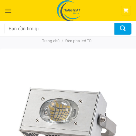
Chuyển
đến
nội
dung
Tìm
kiếm:
Trang chủ
/
Đèn pha led TDL