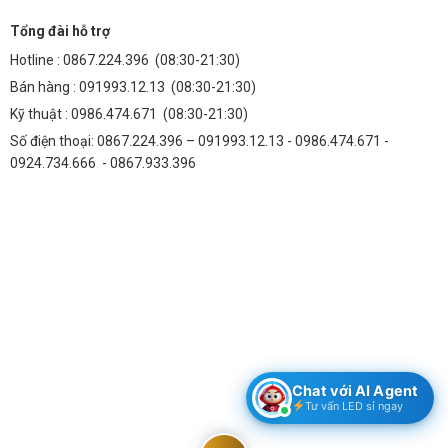
Tổng đài hỗ trợ
Hotline :
0867.224.396
(08:30-21:30)
Bán hàng :
091993.12.13
(08:30-21:30)
Kỹ thuật :
0986.474.671
(08:30-21:30)
Số điện thoại: 0867.224.396 – 091993.12.13 - 0986.474.671 -
0924.734.666 - 0867.933.396
Tiêu đề: Đèn Led Prolux 50w (TDL-FAPR50)
Các Thương Hiệu Chipled và Driver Uy Tín
Thành Đạt LED luôn lựa chọn những thương hiệu chipled và driver
hàng đầu thế giới để đảm bảo chất lượng và hiệu suất của sản phẩm:
Chipled:
Bridgelux, Philips, Cree – nổi tiếng với hiệu suất cao, tuổi
thọ dài và độ tin cậy cao.
Chat với AI Agent
Driver:
Done, Philips, Meanwell, Inventronics – đảm bảo nguồn
Tư vấn LED sỉ ngay
điện ổn định, bảo vệ đèn khỏi các tác động của điện lưới.