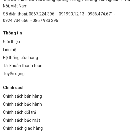
Chiếu sáng bãi xe:
Đèn cung cấp ánh sáng đồng đều, giúp người
Nội, Việt Nam
lái xe dễ dàng quan sát và di chuyển trong bãi xe.
Số điện thoại: 0867.224.396 – 091993.12.13 - 0986.474.671 -
Chiếu sáng khu công nghiệp (KCN):
Đèn đáp ứng yêu cầu chiếu
0924.734.666 - 0867.933.396
sáng cao trong các nhà xưởng, kho bãi, và các khu vực sản xuất.
Thông tin
Chiếu sáng sân vườn, công viên:
Đèn tạo ra không gian chiếu
Giới thiệu
sáng đẹp mắt, tăng tính thẩm mỹ cho cảnh quan.
Liên hệ
Chiếu sáng biển quảng cáo:
Đèn làm nổi bật các biển quảng cáo,
Hệ thống cửa hàng
thu hút sự chú ý của khách hàng.
Tài khoản thanh toán
Tuyển dụng
Chính sách
Chính sách bán hàng
Chính sách bảo hành
Chính sách đổi trả
Chính sách bảo mật
Chính sách giao hàng