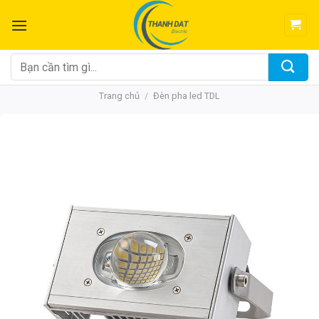
Chuyển
đến
nội
dung
Tìm
kiếm:
Trang chủ
/
Đèn pha led TDL