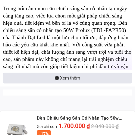
Trong bối cảnh nhu cầu chiếu sáng sân cỏ nhân tạo ngày
càng tăng cao, việc lựa chọn một giải pháp chiếu sáng
hiệu quả, tiết kiệm và bền bỉ là vô cùng quan trọng. Đèn
chiếu sáng sân cỏ nhân tạo 50W Prolux (TDL-FAPR50)
của Thành Đạt Led là một lựa chọn tối ưu, đáp ứng hoàn
hảo các yêu cầu khắt khe nhất. Với công suất vừa phải,
thiết kế hiện đại, chất lượng ánh sáng vượt trội và tuổi thọ
cao, sản phẩm này không chỉ mang lại trải nghiệm chiếu
sáng tốt nhất mà còn giúp tiết kiệm chi phí đầu tư và vận
hành. Bài viết này sẽ cung cấp một cái nhìn toàn diện về
Xem thêm
đèn Prolux 50W, từ các đặc điểm kỹ thuật, lợi ích, ứng
dụng đến những phân tích kinh tế và so sánh chi tiết, giúp
bạn đưa ra quyết định sáng suốt nhất.
📩 Nhận báo giá đèn LED – tư vấn nhanh & giá tận xưởng
Đèn Chiếu Sáng Sân Cỏ Nhân Tạo 50w
👉 Nhắn: Loại đèn + Công suất + Số lượng để nhận báo giá
Prolux (TDL-FAPR50) Thành Đạt Led
1.700.000
₫
2.040.000
₫
Giá chỉ còn:
nhanh
-17%