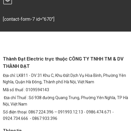
kiệm đến 70% điện năng. Với thời gian sử dụng trung
bình 8 giờ/ngày, chi phí điện năng hàng năm giảm đáng
kể. Tuổi thọ cao (trên 40.000 giờ) giúp giảm thiểu chi phí
[contact-form-7 id="670"]
bảo trì và thay thế. Sau 5 năm, tổng chi phí tiết kiệm (bao
gồm điện năng và bảo trì) có thể lên đến hàng triệu đồng.
5. Ứng Dụng Đa Dạng
Sân Cỏ Nhân Tạo
Thành Đạt Electric trực thuộc CÔNG TY TNHH TM & DV
THÀNH ĐẠT
Chiếu sáng sân bóng mini, sân tập cá nhân, sân bóng
trong trường học nhỏ.
Địa chỉ: LK811 - DV 31 Khu C, Khu Đất Dịch Vụ Hòa Bình, Phường Yên
Nghĩa, Quận Hà Đông, Thành phố Hà Nội, Việt Nam
Khu Vực Phụ Trợ
Mã số thuế : 0109594143
Khu vực phụ trợ quanh sân: lối đi, bãi giữ xe, khu khán
Địa chỉ Thuế : Số 938 đường Quang Trung, Phường Yên Nghĩa, TP Hà
giả, cổng vào.
Nội, Việt Nam
Số điện thoại: 0867.224.396 – 091993.12.13 - 0986.474.671 -
Chiếu Sáng Đô Thị và Công Nghiệp
0924.734.666 - 0867.933.396
Đường liên thôn, đô thị, bãi xe, khu công nghiệp, nhà
Thông tin