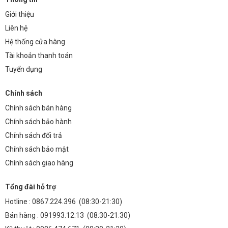
xưởng.
Giới thiệu
6. Lợi Ích
Liên hệ
Hệ thống cửa hàng
Tiết kiệm điện năng tối đa, phù hợp với sân bóng quy
Tài khoản thanh toán
mô nhỏ cần vận hành liên tục.
Tuyển dụng
Giảm chi phí bảo trì nhờ tuổi thọ cao (trên 40.000 giờ).
Đảm bảo an toàn – không chứa thủy ngân, không phát
Chính sách
xạ tia UV hay tia hồng ngoại.
Chính sách bán hàng
Khởi động tức thì, không nhấp nháy, không ảnh hưởng
Chính sách bảo hành
đến thị lực.
Chính sách đổi trả
Chính sách bảo mật
Giá thành hợp lý mà vẫn đảm bảo chất lượng ánh sáng
chuyên nghiệp.
Chính sách giao hàng
7. Tại Sao Nên Chọn Đèn Sân Cỏ Nhân Tạo
Tổng đài hỗ trợ
Hotline :
0867.224.396
(08:30-21:30)
Prolux?
Bán hàng :
091993.12.13
(08:30-21:30)
Chuyên về chiếu sáng thể thao: Prolux là thương hiệu