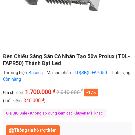
Đèn Chiếu Sáng Sân Cỏ Nhân Tạo 50w Prolux (TDL-
FAPR50) Thành Đạt Led
Thương hiệu:
Baseus
Mã sản phẩm:
TD(SB)L-FAPR50
Tình trạng:
Còn hàng
₫
₫
1.700.000
2.040.000
Giá chỉ còn:
-17%
₫
340.000
(Tiết kiệm:
)
Giá BiG Sale - Không áp dụng kèm các Khuyến Mãi khác
Thông tin hỗ trợ thêm