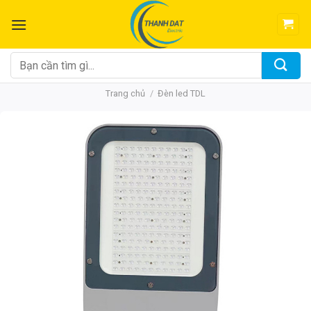
Chuyển
đến
nội
dung
Tìm
kiếm:
Trang chủ
/
Đèn led TDL