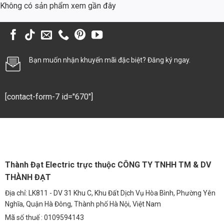
Không có sản phẩm xem gần đây
cảng biển và sân bay.
3.4 Đường Liên Thôn & Đô Thị
Đèn BRP373 300W có thể được sử dụng để chiếu sáng đường liên
thôn, các tuyến đường trong khu đô thị, tạo không gian an toàn và
Bạn muốn nhận khuyến mãi đặc biệt? Đăng ký ngay.
tiện nghi cho người dân.
4. Phân Tích Kinh Tế
[contact-form-7 id="670"]
So sánh chi phí giữa đèn đường Philips BRP373 300W và đèn cao áp
Sodium/Metal Halide truyền thống trong vòng 5 năm:
Chi phí đầu tư ban đầu: Đèn LED cao hơn, nhưng bù lại tuổi thọ
cao hơn nhiều.
Chi phí điện năng: Đèn LED tiết kiệm đến 60% điện năng so với đèn
Thành Đạt Electric trực thuộc CÔNG TY TNHH TM & DV
truyền thống.
THÀNH ĐẠT
Chi phí bảo trì: Đèn LED ít hỏng hóc, giảm thiểu chi phí bảo trì và
Địa chỉ: LK811 - DV 31 Khu C, Khu Đất Dịch Vụ Hòa Bình, Phường Yên
thay thế.
Nghĩa, Quận Hà Đông, Thành phố Hà Nội, Việt Nam
Kết quả: Sau 5 năm, tổng chi phí sở hữu (TCO) của đèn LED Philips
Mã số thuế : 0109594143