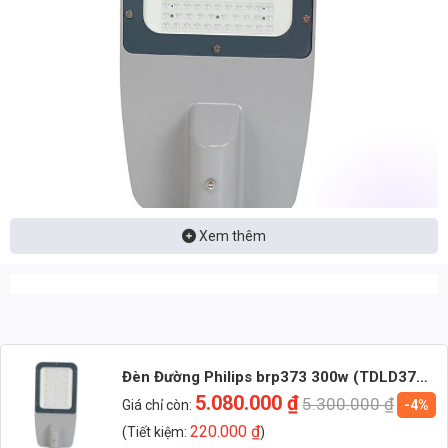
Xem thêm
Nhận báo giá đèn LED – tư vấn nhanh & giá tận xưởng
Nhắn: Loại đèn + Công suất + Số lượng để nhận báo giá
nhanh
Đèn Đường Philips brp373 300w (TDLD373-
Zalo 1 (Tư vấn chính)
300)
5.080.000
₫
5.300.000
₫
Giá chỉ còn:
-4%
220.000
₫
(Tiết kiệm:
)
Zalo 2 (Hỗ trợ nhanh)