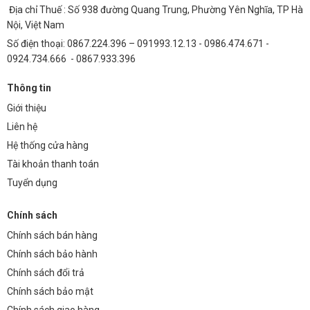
BRP373 300W thấp hơn đáng kể so với đèn truyền thống, mang lại lợi
Địa chỉ Thuế : Số 938 đường Quang Trung, Phường Yên Nghĩa, TP Hà
ích kinh tế vượt trội.
Nội, Việt Nam
Số điện thoại: 0867.224.396 – 091993.12.13 - 0986.474.671 -
5. Hướng Dẫn Lắp Đặt
0924.734.666 - 0867.933.396
Để đảm bảo đèn hoạt động hiệu quả và an toàn, hãy tuân thủ các
bước sau:
Thông tin
Ngắt nguồn điện trước khi lắp đặt.
Giới thiệu
Liên hệ
Gắn đèn vào cần đèn hoặc tay đỡ chắc chắn.
Hệ thống cửa hàng
Đấu nối dây điện đúng cách (pha, trung tính, tiếp địa).
Tài khoản thanh toán
Kiểm tra và căn chỉnh góc chiếu sáng.
Tuyển dụng
Sử dụng các thiết bị bảo hộ cá nhân (găng tay, kính bảo hộ) trong
quá trình lắp đặt.
Chính sách
Chính sách bán hàng
6. Câu Hỏi Thường Gặp (FAQ)
Chính sách bảo hành
1. Đèn đường Philips BRP373 300W có chống sét
Chính sách đổi trả
không?
Chính sách bảo mật
Chính sách giao hàng