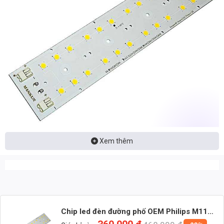
Xem thêm
Nhận báo giá đèn LED – tư vấn nhanh & giá tận xưởng
Nhắn: Loại đèn + Công suất + Số lượng để nhận báo giá
nhanh
Zalo 1 (Tư vấn chính)
Chip led đèn đường phố OEM Philips M11
công suất 150W ánh sáng Trắng – Input