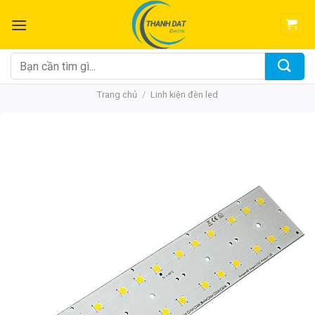
Chuyển
đến
nội
dung
Tìm
kiếm:
Trang chủ
/
Linh kiện đèn led