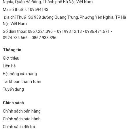
3.3. Chiếu Sáng Bãi Đậu Xe
Nghĩa, Quận Hà Đông, Thành phố Hà Nội, Việt Nam
Mã số thuế : 0109594143
Đảm bảo tầm nhìn tốt, giúp người lái xe dễ dàng tìm vị trí đỗ xe và
tăng cường an ninh.
Địa chỉ Thuế : Số 938 đường Quang Trung, Phường Yên Nghĩa, TP Hà
Nội, Việt Nam
3.4. Chiếu Sáng Khu Công Nghiệp (KCN)
Số điện thoại: 0867.224.396 – 091993.12.13 - 0986.474.671 -
Cung cấp ánh sáng ổn định, bền bỉ, đáp ứng yêu cầu khắt khe về chất
0924.734.666 - 0867.933.396
lượng ánh sáng trong môi trường công nghiệp.
Thông tin
4. FAQs
Giới thiệu
1. Chip LED đèn đường phố OEM Philips M11 có tuổi
Liên hệ
thọ bao lâu?
Hệ thống cửa hàng
Tuổi thọ trung bình của chip LED Philips M11 là 50.000 – 100.000 giờ,
Tài khoản thanh toán
tương đương với 10-20 năm sử dụng.
Tuyển dụng
2. Đèn có thể điều chỉnh độ sáng không?
Chính sách
Có, chip LED Philips M11 có thể được tích hợp với bộ điều khiển để
Chính sách bán hàng
điều chỉnh độ sáng theo thời gian hoặc nhu cầu sử dụng.
Chính sách bảo hành
3. Ứng dụng nào phù hợp với chip LED này?
Chính sách đổi trả