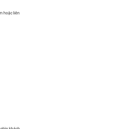
m hoặc liên
nghìn khách