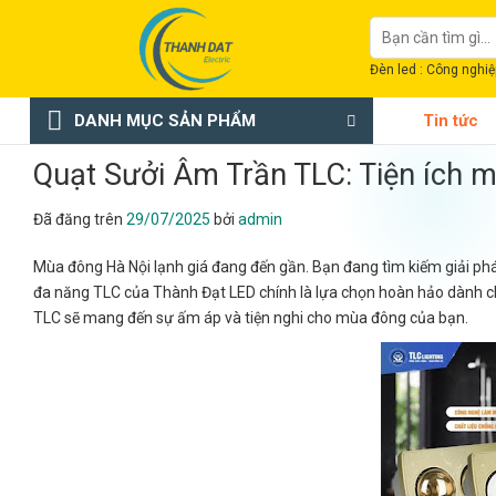
Chuyển
Tìm
đến
kiếm:
nội
Đèn led : Công nghiệp
dung
DANH MỤC SẢN PHẨM
Tin tức
Quạt Sưởi Âm Trần TLC: Tiện ích 
Đã đăng trên
29/07/2025
bởi
admin
Mùa đông Hà Nội lạnh giá đang đến gần. Bạn đang tìm kiếm giải phá
đa năng TLC của Thành Đạt LED chính là lựa chọn hoàn hảo dành cho 
TLC sẽ mang đến sự ấm áp và tiện nghi cho mùa đông của bạn.