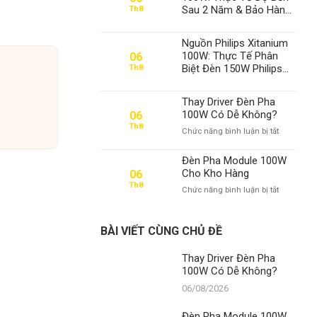
Sau 2 Năm & Bảo Hành
Th8
2-5 Năm – Thành Đạt
LED – Chuyên Gia Số 1
Nguồn Philips Xitanium
100W: Thực Tế Phân
06
Biệt Đèn 150W Philips
Th8
Chính Hãng
Thay Driver Đèn Pha
100W Có Dễ Không?
06
Th8
ở
Chức năng bình luận bị tắt
Thay
Driver
Đèn Pha Module 100W
Đèn
Cho Kho Hàng
06
Pha
Th8
ở
Chức năng bình luận bị tắt
100W
Đèn
Có
Pha
Dễ
Module
Không?
BÀI VIẾT CÙNG CHỦ ĐỀ
100W
Cho
Thay Driver Đèn Pha
Kho
100W Có Dễ Không?
Hàng
06/08/2026
Đèn Pha Module 100W