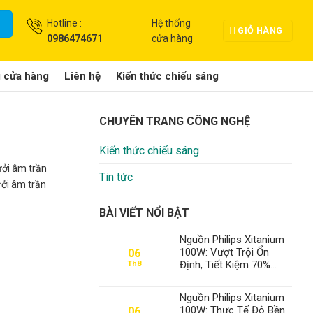
Hotline :
Hệ thống
GIỎ HÀNG
0986474671
cửa hàng
g cửa hàng
Liên hệ
Kiến thức chiếu sáng
CHUYÊN TRANG CÔNG NGHỆ
Kiến thức chiếu sáng
ưởi âm trần
Tin tức
ưởi âm trần
BÀI VIẾT NỔI BẬT
Nguồn Philips Xitanium
100W: Vượt Trội Ổn
06
Định, Tiết Kiệm 70%
Th8
Điện Năng – Thành Đạt
LED Số 1 Việt Nam
Nguồn Philips Xitanium
100W: Thực Tế Độ Bền
06