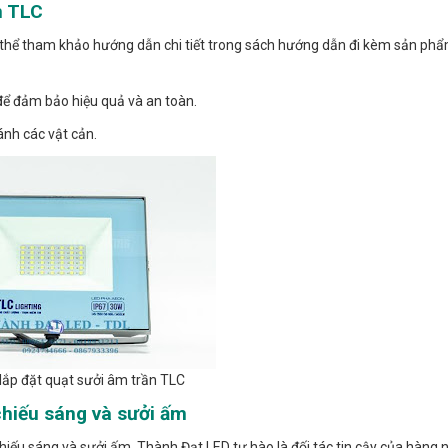
n TLC
ó thể tham khảo hướng dẫn chi tiết trong sách hướng dẫn đi kèm sản phẩ
để đảm bảo hiệu quả và an toàn.
ránh các vật cản.
ắp đặt quạt sưởi âm trần TLC
chiếu sáng và sưởi ấm
iếu sáng và sưởi ấm, Thành Đạt LED tự hào là đối tác tin cậy của hàng 