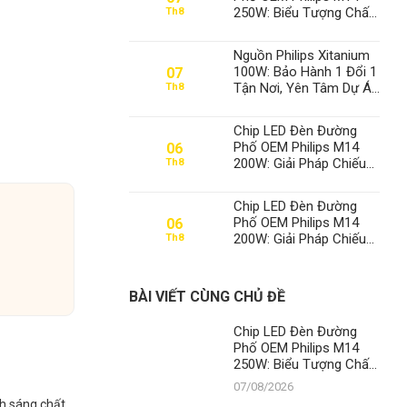
250W: Biểu Tượng Chất
Th8
Lượng, Khẳng Định Vị
Thế Số 1 Của Thành Đạt
Nguồn Philips Xitanium
LED
100W: Bảo Hành 1 Đổi 1
07
Tận Nơi, Yên Tâm Dự Án
Th8
– Thành Đạt LED Số 1
Việt Nam
Chip LED Đèn Đường
Phố OEM Philips M14
06
200W: Giải Pháp Chiếu
Th8
Sáng Đỉnh Cao, Khẳng
Định Vị Thế Số 1 Của
Chip LED Đèn Đường
Thành Đạt LED
Phố OEM Philips M14
06
200W: Giải Pháp Chiếu
Th8
Sáng Đỉnh Cao, Khẳng
Định Vị Thế Số 1 Của
Thành Đạt LED
BÀI VIẾT CÙNG CHỦ ĐỀ
Chip LED Đèn Đường
Phố OEM Philips M14
250W: Biểu Tượng Chất
Lượng, Khẳng Định Vị
07/08/2026
Thế Số 1 Của Thành Đạt
nh sáng chất