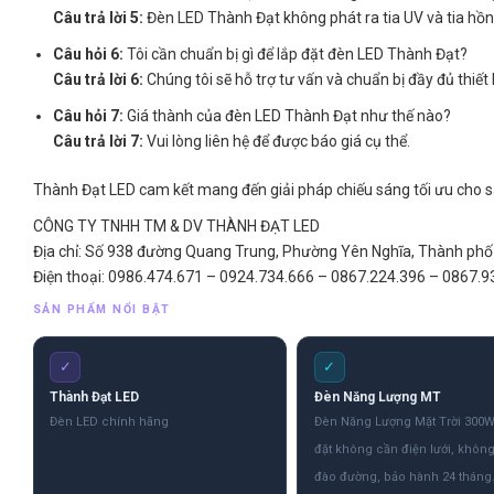
Câu trả lời 5:
Đèn LED Thành Đạt không phát ra tia UV và tia hồn
Câu hỏi 6:
Tôi cần chuẩn bị gì để lắp đặt đèn LED Thành Đạt?
Câu trả lời 6:
Chúng tôi sẽ hỗ trợ tư vấn và chuẩn bị đầy đủ thiết b
Câu hỏi 7:
Giá thành của đèn LED Thành Đạt như thế nào?
Câu trả lời 7:
Vui lòng liên hệ để được báo giá cụ thể.
Thành Đạt LED cam kết mang đến giải pháp chiếu sáng tối ưu cho sâ
CÔNG TY TNHH TM & DV THÀNH ĐẠT LED
Địa chỉ: Số 938 đường Quang Trung, Phường Yên Nghĩa, Thành phố 
Điện thoại: 0986.474.671 – 0924.734.666 – 0867.224.396 – 0867.9
SẢN PHẨM NỔI BẬT
✓
✓
Thành Đạt LED
Đèn Năng Lượng MT
Đèn LED chính hãng
Đèn Năng Lượng Mặt Trời 300W
đặt không cần điện lưới, khôn
đào đường, bảo hành 24 tháng