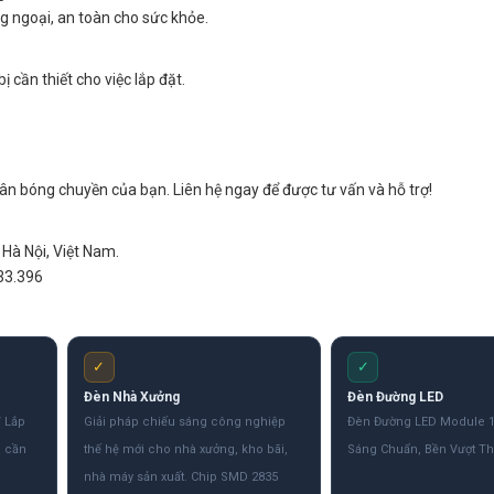
g ngoại, an toàn cho sức khỏe.
ị cần thiết cho việc lắp đặt.
n bóng chuyền của bạn. Liên hệ ngay để được tư vấn và hỗ trợ!
Hà Nội, Việt Nam.
33.396
✓
✓
Đèn Nhà Xưởng
Đèn Đường LED
 Lắp
Giải pháp chiếu sáng công nghiệp
Đèn Đường LED Module 
g cần
thế hệ mới cho nhà xưởng, kho bãi,
Sáng Chuẩn, Bền Vượt Th
.
nhà máy sản xuất. Chip SMD 2835