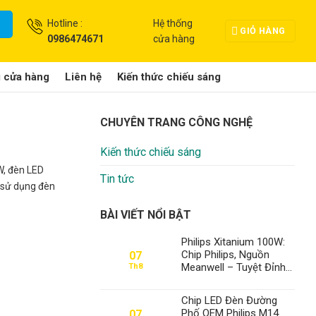
Hotline :
Hệ thống
GIỎ HÀNG
0986474671
cửa hàng
g cửa hàng
Liên hệ
Kiến thức chiếu sáng
CHUYÊN TRANG CÔNG NGHỆ
Kiến thức chiếu sáng
W, đèn LED
Tin tức
c sử dụng đèn
BÀI VIẾT NỔI BẬT
Philips Xitanium 100W:
Chip Philips, Nguồn
07
Meanwell – Tuyệt Đỉnh
Th8
Đèn Xưởng, Định Vị Số
1 Thành Đạt LED
Chip LED Đèn Đường
Phố OEM Philips M14
07