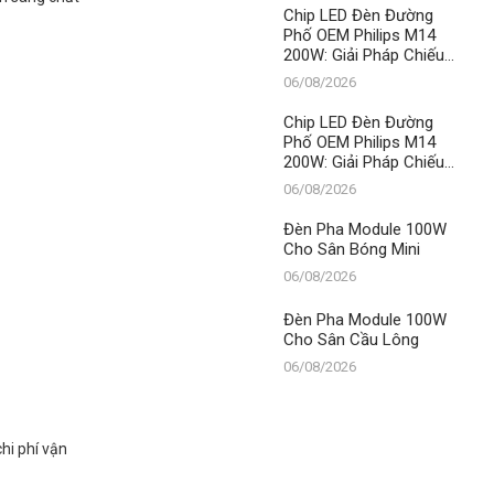
LED
Chip LED Đèn Đường
Phố OEM Philips M14
200W: Giải Pháp Chiếu
Sáng Đỉnh Cao, Khẳng
06/08/2026
Định Vị Thế Số 1 Của
Thành Đạt LED
Chip LED Đèn Đường
Phố OEM Philips M14
200W: Giải Pháp Chiếu
Sáng Đỉnh Cao, Khẳng
06/08/2026
Định Vị Thế Số 1 Của
Thành Đạt LED
Đèn Pha Module 100W
Cho Sân Bóng Mini
06/08/2026
Đèn Pha Module 100W
Cho Sân Cầu Lông
06/08/2026
hi phí vận