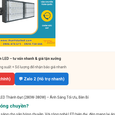
n LED – tư vấn nhanh & giá tận xưởng
ng suất + Số lượng để nhận báo giá nhanh
chính)
💬 Zalo 2 (Hỗ trợ nhanh)
LED Thành Đạt (280W-380W) – Ánh Sáng Tối Ưu, Bền Bỉ
bóng chuyền?
 sáng cho sân bóng chuyền. Với công nghệ LED hiện đại, đèn mang lại á