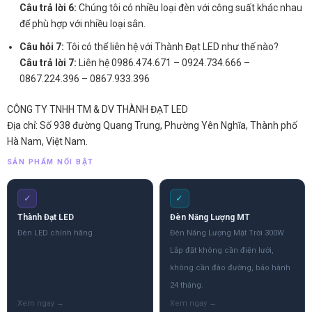
Câu trả lời 6:
Chúng tôi có nhiều loại đèn với công suất khác nhau
để phù hợp với nhiều loại sân.
Câu hỏi 7:
Tôi có thể liên hệ với Thành Đạt LED như thế nào?
Câu trả lời 7:
Liên hệ 0986.474.671 – 0924.734.666 –
0867.224.396 – 0867.933.396
CÔNG TY TNHH TM & DV THÀNH ĐẠT LED
Địa chỉ: Số 938 đường Quang Trung, Phường Yên Nghĩa, Thành phố
Hà Nam, Việt Nam.
SẢN PHẨM NỔI BẬT
✓
✓
Thành Đạt LED
Đèn Năng Lượng MT
Đèn LED chính hãng
Đèn Năng Lượng Mặt Trời 300W
Lắp đặt không cần điện lưới,
không cần đào đường, bảo hành
24 tháng.