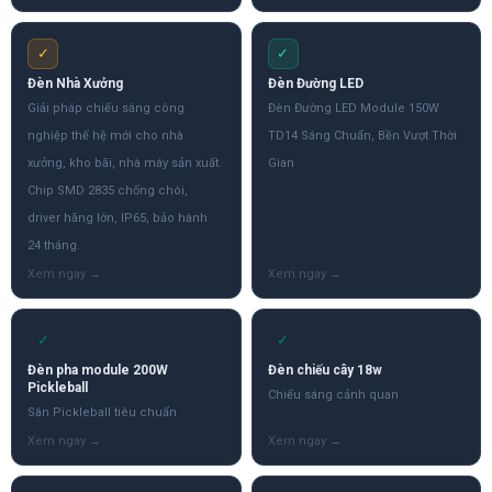
✓
✓
Đèn Nhà Xưởng
Đèn Đường LED
Giải pháp chiếu sáng công
Đèn Đường LED Module 150W
nghiệp thế hệ mới cho nhà
TD14 Sáng Chuẩn, Bền Vượt Thời
xưởng, kho bãi, nhà máy sản xuất.
Gian
Chip SMD 2835 chống chói,
driver hãng lớn, IP65, bảo hành
24 tháng.
✓
✓
Đèn pha module 200W
Đèn chiếu cây 18w
Pickleball
Chiếu sáng cảnh quan
Sân Pickleball tiêu chuẩn