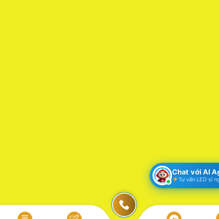
Chat với AI 
Tư vấn LED sỉ n