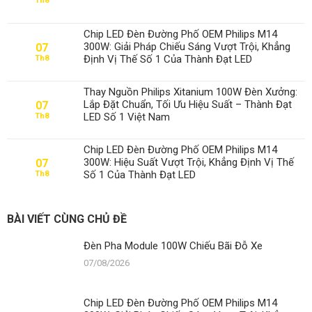
Th8
Đèn
Pha
Module
Chip LED Đèn Đường Phố OEM Philips M14
100W
300W: Giải Pháp Chiếu Sáng Vượt Trội, Khẳng
07
Chiếu
Định Vị Thế Số 1 Của Thành Đạt LED
Th8
Bãi
Đỗ
Xe
Thay Nguồn Philips Xitanium 100W Đèn Xưởng:
Lắp Đặt Chuẩn, Tối Ưu Hiệu Suất – Thành Đạt
07
LED Số 1 Việt Nam
Th8
Chip LED Đèn Đường Phố OEM Philips M14
300W: Hiệu Suất Vượt Trội, Khẳng Định Vị Thế
07
Số 1 Của Thành Đạt LED
Th8
BÀI VIẾT CÙNG CHỦ ĐỀ
Đèn Pha Module 100W Chiếu Bãi Đỗ Xe
07/08/2026
Chip LED Đèn Đường Phố OEM Philips M14