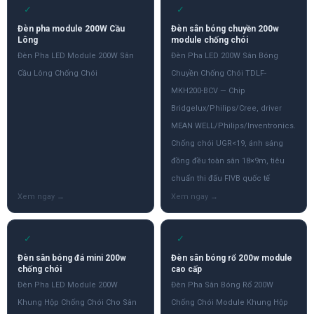
✓
✓
Đèn pha module 200W Cầu
Đèn sân bóng chuyền 200w
Lông
module chống chói
Đèn Pha LED Module 200W Sân
Đèn Pha LED 200W Sân Bóng
Cầu Lông Chống Chói
Chuyền Chống Chói TDLF-
MKH200-BCV — Chip
Bridgelux/Philips/Cree, driver
MEAN WELL/Philips/Inventronics.
Chống chói UGR<19, ánh sáng
đồng đều toàn sân 18×9m, tiêu
chuẩn thi đấu FIVB quốc tế
✓
✓
Đèn sân bóng đá mini 200w
Đèn sân bóng rổ 200w module
chống chói
cao cấp
Đèn Pha LED Module 200W
Đèn Pha Sân Bóng Rổ 200W
Khung Hộp Chống Chói Cho Sân
Chống Chói Module Khung Hộp