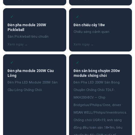
✓
✓
Đèn pha module 200W
Đèn chiếu cây 18w
Pickleball
Chiếu sáng cảnh quan
Sân Pickleball tiêu chuẩn
✓
✓
Đèn pha module 200W Cầu
Đèn sân bóng chuyền 200w
Lông
module chống chói
Đèn Pha LED Module 200W Sân
Đèn Pha LED 200W Sân Bóng
Cầu Lông Chống Chói
Chuyền Chống Chói TDLF-
MKH200-BCV — Chip
Bridgelux/Philips/Cree, driver
MEAN WELL/Philips/Inventronics.
Chống chói UGR<19, ánh sáng
đồng đều toàn sân 18×9m, tiêu