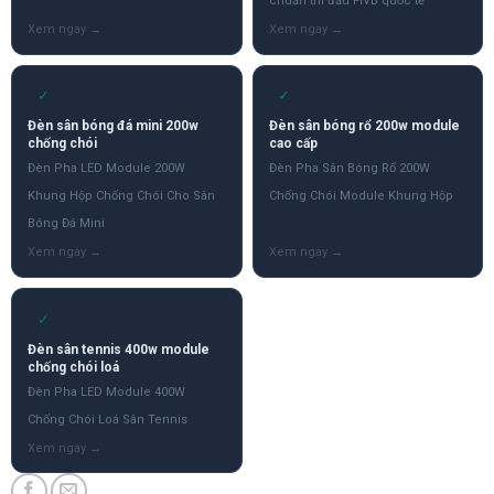
chuẩn thi đấu FIVB quốc tế
✓
✓
Đèn sân bóng đá mini 200w
Đèn sân bóng rổ 200w module
chống chói
cao cấp
Đèn Pha LED Module 200W
Đèn Pha Sân Bóng Rổ 200W
Khung Hộp Chống Chói Cho Sân
Chống Chói Module Khung Hộp
Bóng Đá Mini
✓
Đèn sân tennis 400w module
chống chói loá
Đèn Pha LED Module 400W
Chống Chói Loá Sân Tennis