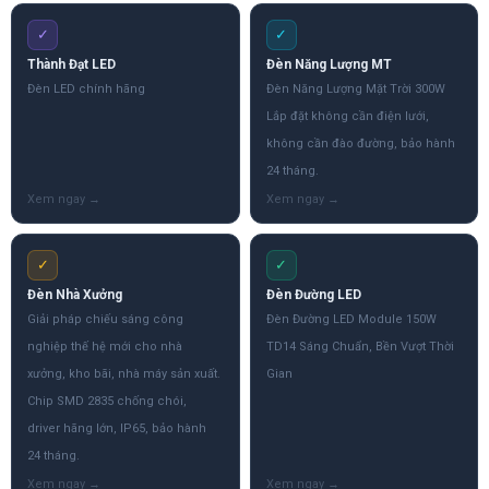
✓
✓
Thành Đạt LED
Đèn Năng Lượng MT
Đèn LED chính hãng
Đèn Năng Lượng Mặt Trời 300W
Lắp đặt không cần điện lưới,
không cần đào đường, bảo hành
24 tháng.
✓
✓
Đèn Nhà Xưởng
Đèn Đường LED
Giải pháp chiếu sáng công
Đèn Đường LED Module 150W
nghiệp thế hệ mới cho nhà
TD14 Sáng Chuẩn, Bền Vượt Thời
xưởng, kho bãi, nhà máy sản xuất.
Gian
Chip SMD 2835 chống chói,
driver hãng lớn, IP65, bảo hành
24 tháng.