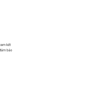
 cam kết
i đảm bảo