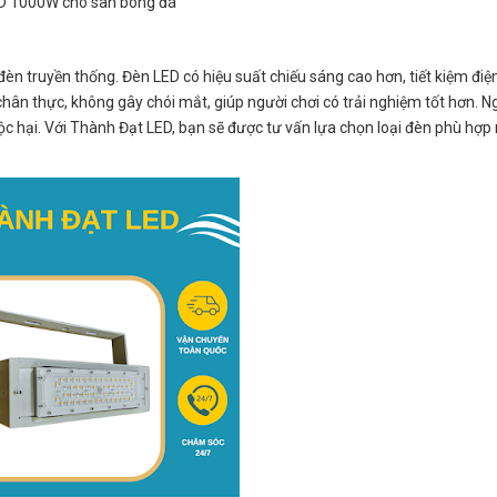
D 1000W cho sân bóng đá
i đèn truyền thống. Đèn LED có hiệu suất chiếu sáng cao hơn, tiết kiệm đi
 chân thực, không gây chói mắt, giúp người chơi có trải nghiệm tốt hơn. N
c hại. Với Thành Đạt LED, bạn sẽ được tư vấn lựa chọn loại đèn phù hợp 