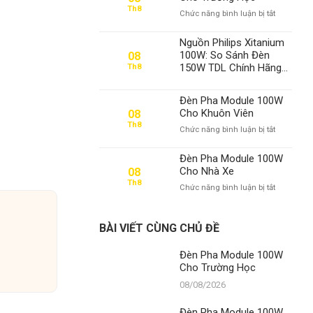
Th8
ở
Chức năng bình luận bị tắt
Đèn
Pha
Nguồn Philips Xitanium
Module
100W: So Sánh Đèn
08
100W
150W TDL Chính Hãng
Th8
Cho
và Khẳng Định Vị Thế
Trường
Số 1 Của Thành Đạt LED
Học
Đèn Pha Module 100W
Cho Khuôn Viên
08
Th8
ở
Chức năng bình luận bị tắt
Đèn
Pha
Đèn Pha Module 100W
Module
Cho Nhà Xe
08
100W
Th8
ở
Chức năng bình luận bị tắt
Cho
Đèn
Khuôn
Pha
Viên
Module
BÀI VIẾT CÙNG CHỦ ĐỀ
100W
Cho
Đèn Pha Module 100W
Nhà
Cho Trường Học
Xe
08/08/2026
Đèn Pha Module 100W