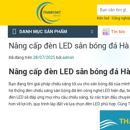
Chuyển
Tìm
đến
kiếm:
nội
Đèn led : Công nghiệp
dung
DANH MỤC SẢN PHẨM
Tin tức
Nâng cấp đèn LED sân bóng đá Hà
Đã đăng trên
28/07/2025
bởi
admin
Nâng cấp đèn LED sân bóng đá H
Bạn đang tìm giải pháp chiếu sáng tối ưu cho sân bóng đá của mìn
hệ thống đèn chiếu sáng sân bóng đá lên công nghệ LED hiện đại, t
đèn LED sẽ đáp ứng mọi nhu cầu chiếu sáng, từ các trận đấu chuyên 
hơn về lợi ích, quy trình lắp đặt và lựa chọn đèn LED phù hợp. Cùn