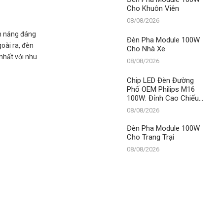
Cho Khuôn Viên
08/08/2026
ện năng đáng
Đèn Pha Module 100W
goài ra, đèn
Cho Nhà Xe
nhất với nhu
08/08/2026
Chip LED Đèn Đường
Phố OEM Philips M16
100W: Đỉnh Cao Chiếu
Sáng Đô Thị Từ Thành
08/08/2026
Đạt LED – Số 1 Việt
Nam
Đèn Pha Module 100W
Cho Trang Trại
08/08/2026