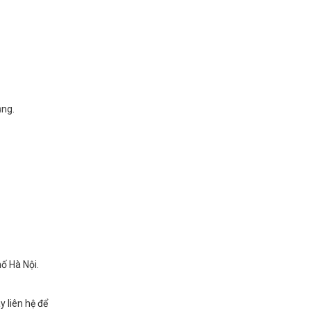
ụng.
ố Hà Nội.
 liên hệ để