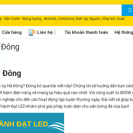
 - Sân Vườn - Năng lượng , Atomat, Contactor, Biến áp, Nguồn, Chip led, Quạt ...
Cửa hàng
Liên hệ
Tài khoản thanh toán
Hệ thốn
 Đông
à Đông
h tại Hà Đông? Đừng bỏ qua bài viết này! Chúng tôi sẽ hướng dẫn bạn cá
iết kiệm điện năng và mang lại hiệu quả cao nhất. Với công suất từ 800W
nghiệp cho đến các hoạt động tập luyện thường ngày. Bài viết sẽ giúp b
g Thành Đạt LED khám phá giải pháp toàn diện cho sân bóng đá của bạn!