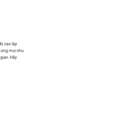
độ cao lắp
p ứng mọi nhu
 gian. Hãy