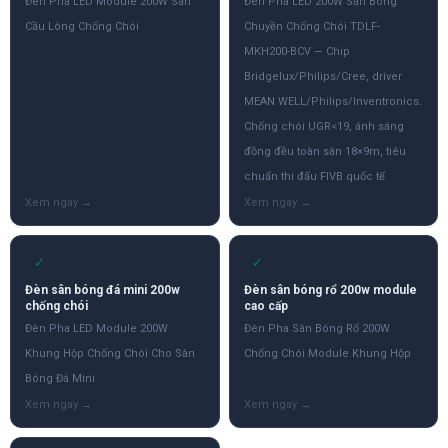
Đèn Pha LED Module 200W Sân
Đèn Pha LED 200W Sân Bóng
Cầu Lông Chống Chói
Chuyền Chống Chói TDLF-
MKH200-BCV — Chip
Bridgelux/Philips/Cree, driver
MEAN WELL/Philips/Inventronics.
Chống chói UGR<19, ánh sáng
đồng đều toàn sân 18×9m, tiêu
chuẩn thi đấu FIVB quốc tế
✓
✓
Đèn sân bóng đá mini 200w
Đèn sân bóng rổ 200w module
chống chói
cao cấp
Đèn Pha LED Module 200W
Đèn Pha Sân Bóng Rổ 200W
Khung Hộp Chống Chói Cho Sân
Chống Chói Module Khung Hộp
Bóng Đá Mini