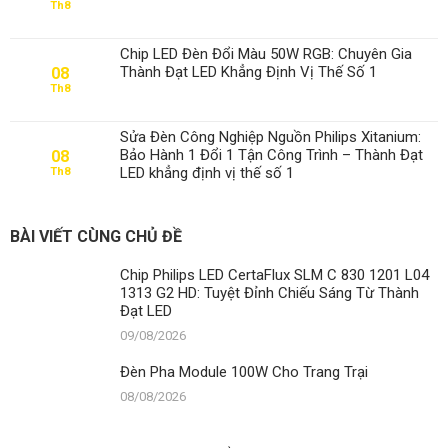
Th8
Đèn
Pha
Module
Chip LED Đèn Đổi Màu 50W RGB: Chuyên Gia
100W
Thành Đạt LED Khẳng Định Vị Thế Số 1
08
Cho
Th8
Trang
Trại
Sửa Đèn Công Nghiệp Nguồn Philips Xitanium:
Bảo Hành 1 Đổi 1 Tận Công Trình – Thành Đạt
08
LED khẳng định vị thế số 1
Th8
BÀI VIẾT CÙNG CHỦ ĐỀ
Chip Philips LED CertaFlux SLM C 830 1201 L04
1313 G2 HD: Tuyệt Đỉnh Chiếu Sáng Từ Thành
Đạt LED
09/08/2026
Đèn Pha Module 100W Cho Trang Trại
08/08/2026