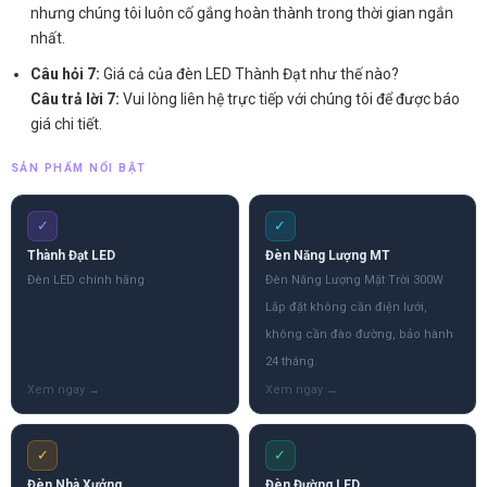
nhưng chúng tôi luôn cố gắng hoàn thành trong thời gian ngắn
nhất.
Câu hỏi 7:
Giá cả của đèn LED Thành Đạt như thế nào?
Câu trả lời 7:
Vui lòng liên hệ trực tiếp với chúng tôi để được báo
giá chi tiết.
SẢN PHẨM NỔI BẬT
✓
✓
Thành Đạt LED
Đèn Năng Lượng MT
Đèn LED chính hãng
Đèn Năng Lượng Mặt Trời 300W
Lắp đặt không cần điện lưới,
không cần đào đường, bảo hành
24 tháng.
✓
✓
Đèn Nhà Xưởng
Đèn Đường LED