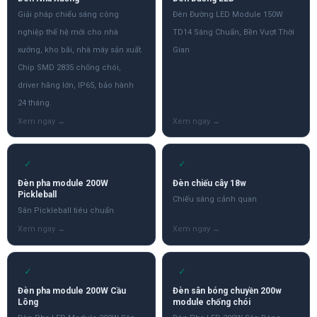
Giải pháp chiếu sáng công
Đèn Đường LED Module 150W
nghiệp thế hệ mới cho nhà
TD14 Sáng Chuẩn, Bền Vượt Thời
xưởng, kho bãi, nhà máy sản xuất.
Gian
Chip SMD 2835 chống chói,
driver hãng lớn, IP65, bảo hành
24 tháng.
✓
✓
Đèn pha module 200W
Đèn chiếu cây 18w
Pickleball
Chiếu sáng cảnh quan
Sân Pickleball tiêu chuẩn
✓
✓
Đèn pha module 200W Cầu
Đèn sân bóng chuyền 200w
Lông
module chống chói