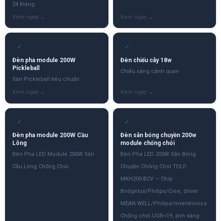
24 tháng.
✓
✓
Đèn pha module 200W
Đèn chiếu cây 18w
Pickleball
Chiếu sáng cảnh quan
Sân Pickleball tiêu chuẩn
✓
✓
Đèn pha module 200W Cầu
Đèn sân bóng chuyền 200w
Lông
module chống chói
Đèn Pha LED Module 200W Sân
Đèn Pha LED 200W Sân Bóng
Cầu Lông Chống Chói
Chuyền Chống Chói TDLF-
MKH200-BCV — Chip
Bridgelux/Philips/Cree, driver
MEAN WELL/Philips/Inventronics.
Chống chói UGR<19, ánh sáng