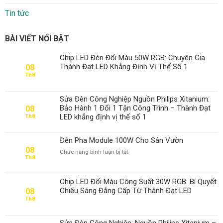
Tin tức
BÀI VIẾT NỔI BẬT
Chip LED Đèn Đổi Màu 50W RGB: Chuyên Gia
Thành Đạt LED Khẳng Định Vị Thế Số 1
08
Th8
Sửa Đèn Công Nghiệp Nguồn Philips Xitanium:
Bảo Hành 1 Đổi 1 Tận Công Trình – Thành Đạt
08
LED khẳng định vị thế số 1
Th8
Đèn Pha Module 100W Cho Sân Vườn
08
ở
Chức năng bình luận bị tắt
Th8
Đèn
Pha
Module
Chip LED Đổi Màu Công Suất 30W RGB: Bí Quyết
100W
Chiếu Sáng Đẳng Cấp Từ Thành Đạt LED
08
Cho
Th8
Sân
Vườn
Sửa Đèn Công Nghiệp: Nguồn Philips Xitanium –