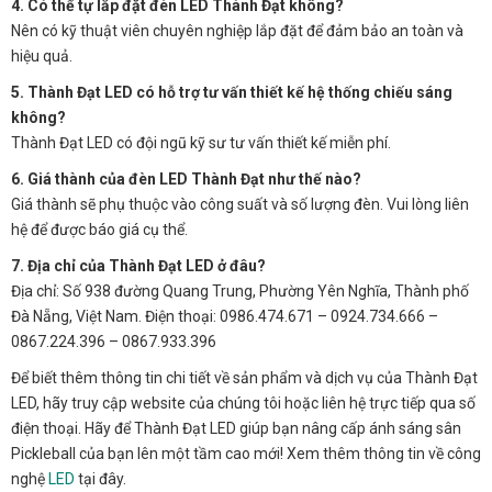
4. Có thể tự lắp đặt đèn LED Thành Đạt không?
Nên có kỹ thuật viên chuyên nghiệp lắp đặt để đảm bảo an toàn và
hiệu quả.
5. Thành Đạt LED có hỗ trợ tư vấn thiết kế hệ thống chiếu sáng
không?
Thành Đạt LED có đội ngũ kỹ sư tư vấn thiết kế miễn phí.
6. Giá thành của đèn LED Thành Đạt như thế nào?
Giá thành sẽ phụ thuộc vào công suất và số lượng đèn. Vui lòng liên
hệ để được báo giá cụ thể.
7. Địa chỉ của Thành Đạt LED ở đâu?
Địa chỉ: Số 938 đường Quang Trung, Phường Yên Nghĩa, Thành phố
Đà Nẵng, Việt Nam. Điện thoại: 0986.474.671 – 0924.734.666 –
0867.224.396 – 0867.933.396
Để biết thêm thông tin chi tiết về sản phẩm và dịch vụ của Thành Đạt
LED, hãy truy cập website của chúng tôi hoặc liên hệ trực tiếp qua số
điện thoại. Hãy để Thành Đạt LED giúp bạn nâng cấp ánh sáng sân
Pickleball của bạn lên một tầm cao mới! Xem thêm thông tin về công
nghệ
LED
tại đây.