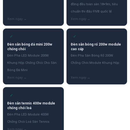
đồng đều toàn sân 18×9m, tiêu
chuẩn thi đấu FIVB quốc tế
✓
✓
Đèn sân bóng đá mini 200w
Đèn sân bóng rổ 200w module
chống chói
cao cấp
Đèn Pha LED Module 200W
Đèn Pha Sân Bóng Rổ 200W
Khung Hộp Chống Chói Cho Sân
Chống Chói Module Khung Hộp
Bóng Đá Mini
✓
Đèn sân tennis 400w module
chống chói loá
Đèn Pha LED Module 400W
Chống Chói Loá Sân Tennis