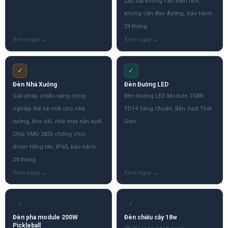
Lắp đặt không cần điện lưới,
không cần đào đường, bảo hành
24 tháng.
✓
✓
Đèn Nhà Xưởng
Đèn Đường LED
Giải pháp chiếu sáng công
Đèn Đường LED Module 150W
nghiệp thế hệ mới cho nhà
TD14 Sáng Chuẩn, Bền Vượt Thời
xưởng, kho bãi, nhà máy sản xuất.
Gian
Chip SMD 2835 chống chói,
driver hãng lớn, IP65, bảo hành
24 tháng.
✓
✓
Đèn pha module 200W
Đèn chiếu cây 18w
Pickleball