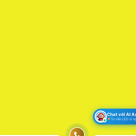
Chat với AI 
Tư vấn LED sỉ n