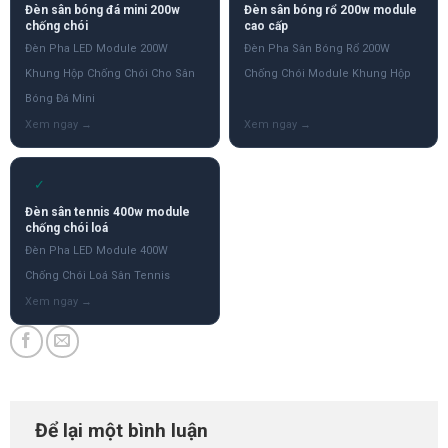
Đèn sân bóng đá mini 200w
Đèn sân bóng rổ 200w module
chống chói
cao cấp
Đèn Pha LED Module 200W
Đèn Pha Sân Bóng Rổ 200W
Khung Hộp Chống Chói Cho Sân
Chống Chói Module Khung Hộp
Bóng Đá Mini
✓
Đèn sân tennis 400w module
chống chói loá
Đèn Pha LED Module 400W
Chống Chói Loá Sân Tennis
Để lại một bình luận