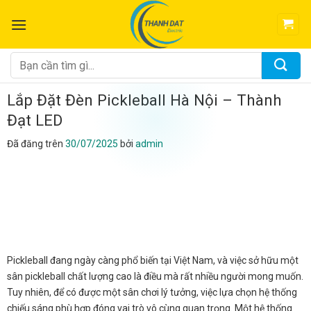
Chuyển
đến
nội
dung
Tìm
kiếm:
Lắp Đặt Đèn Pickleball Hà Nội – Thành
Đạt LED
Đã đăng trên
30/07/2025
bởi
admin
Pickleball đang ngày càng phổ biến tại Việt Nam, và việc sở hữu một
sân pickleball chất lượng cao là điều mà rất nhiều người mong muốn.
Tuy nhiên, để có được một sân chơi lý tưởng, việc lựa chọn hệ thống
chiếu sáng phù hợp đóng vai trò vô cùng quan trọng. Một hệ thống