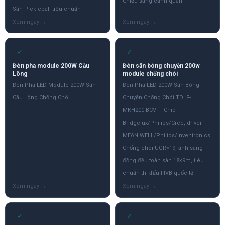
Chiếu sáng cảnh quan
Sân Pickleball tiêu chuẩn
✓
✓
Đèn pha module 200W Cầu
Đèn sân bóng chuyền 200w
Lông
module chống chói
Đèn Pha LED Module 200W Sân
Đèn Pha LED 200W Sân Bóng
Cầu Lông Chống Chói
Chuyền Chống Chói TDLF-
MKH200-BCV — Chip
Bridgelux/Philips/Cree, driver
MEAN WELL/Philips/Inventronics.
Chống chói UGR<19, ánh sáng
đồng đều toàn sân 18×9m, tiêu
chuẩn thi đấu FIVB quốc tế
✓
✓