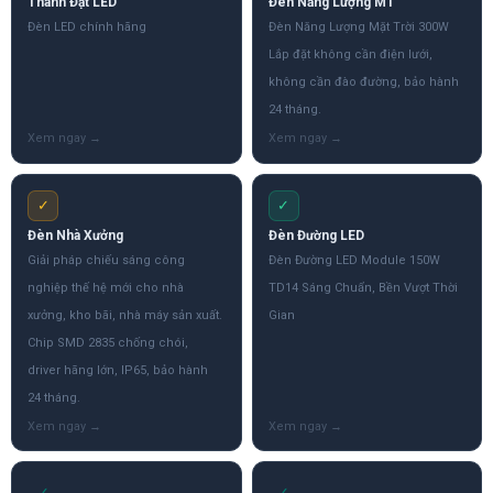
Thành Đạt LED
Đèn Năng Lượng MT
Đèn LED chính hãng
Đèn Năng Lượng Mặt Trời 300W
Lắp đặt không cần điện lưới,
không cần đào đường, bảo hành
24 tháng.
✓
✓
Đèn Nhà Xưởng
Đèn Đường LED
Giải pháp chiếu sáng công
Đèn Đường LED Module 150W
nghiệp thế hệ mới cho nhà
TD14 Sáng Chuẩn, Bền Vượt Thời
xưởng, kho bãi, nhà máy sản xuất.
Gian
Chip SMD 2835 chống chói,
driver hãng lớn, IP65, bảo hành
24 tháng.
✓
✓