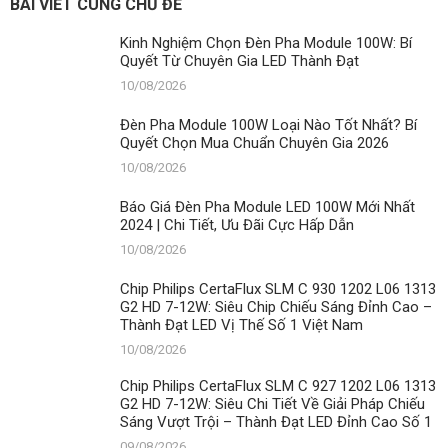
Chuẩn
BÀI VIẾT CÙNG CHỦ ĐỀ
Nhất
Chuyên
2024
Gia
Kinh Nghiệm Chọn Đèn Pha Module 100W: Bí
|
2026
Quyết Từ Chuyên Gia LED Thành Đạt
Chi
Tiết,
10/08/2026
Ưu
Đãi
Đèn Pha Module 100W Loại Nào Tốt Nhất? Bí
Cực
Quyết Chọn Mua Chuẩn Chuyên Gia 2026
Hấp
10/08/2026
Dẫn
Báo Giá Đèn Pha Module LED 100W Mới Nhất
2024 | Chi Tiết, Ưu Đãi Cực Hấp Dẫn
10/08/2026
Chip Philips CertaFlux SLM C 930 1202 L06 1313
G2 HD 7-12W: Siêu Chip Chiếu Sáng Đỉnh Cao –
Thành Đạt LED Vị Thế Số 1 Việt Nam
10/08/2026
Chip Philips CertaFlux SLM C 927 1202 L06 1313
G2 HD 7-12W: Siêu Chi Tiết Về Giải Pháp Chiếu
Sáng Vượt Trội – Thành Đạt LED Đỉnh Cao Số 1
09/08/2026