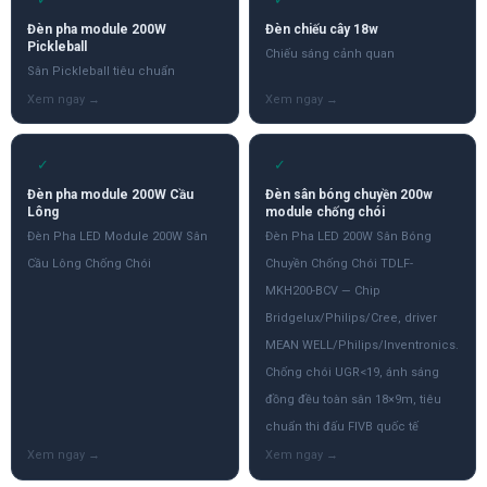
Đèn pha module 200W
Đèn chiếu cây 18w
Pickleball
Chiếu sáng cảnh quan
Sân Pickleball tiêu chuẩn
✓
✓
Đèn pha module 200W Cầu
Đèn sân bóng chuyền 200w
Lông
module chống chói
Đèn Pha LED Module 200W Sân
Đèn Pha LED 200W Sân Bóng
Cầu Lông Chống Chói
Chuyền Chống Chói TDLF-
MKH200-BCV — Chip
Bridgelux/Philips/Cree, driver
MEAN WELL/Philips/Inventronics.
Chống chói UGR<19, ánh sáng
đồng đều toàn sân 18×9m, tiêu
chuẩn thi đấu FIVB quốc tế