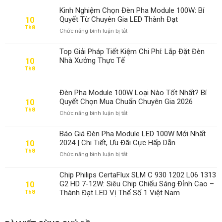
Kinh Nghiệm Chọn Đèn Pha Module 100W: Bí
Quyết Từ Chuyên Gia LED Thành Đạt
10
Th8
ở
Chức năng bình luận bị tắt
Kinh
Nghiệm
Top Giải Pháp Tiết Kiệm Chi Phí: Lắp Đặt Đèn
Chọn
Nhà Xưởng Thực Tế
10
Đèn
Th8
Pha
Module
100W:
Đèn Pha Module 100W Loại Nào Tốt Nhất? Bí
Bí
Quyết Chọn Mua Chuẩn Chuyên Gia 2026
10
Quyết
Th8
ở
Chức năng bình luận bị tắt
Từ
Đèn
Chuyên
Pha
Gia
Báo Giá Đèn Pha Module LED 100W Mới Nhất
Module
LED
2024 | Chi Tiết, Ưu Đãi Cực Hấp Dẫn
10
100W
Thành
Th8
ở
Chức năng bình luận bị tắt
Loại
Đạt
Báo
Nào
Giá
Tốt
Chip Philips CertaFlux SLM C 930 1202 L06 1313
Đèn
Nhất?
G2 HD 7-12W: Siêu Chip Chiếu Sáng Đỉnh Cao –
10
Pha
Bí
Thành Đạt LED Vị Thế Số 1 Việt Nam
Th8
Module
Quyết
LED
Chọn
100W
Mua
Mới