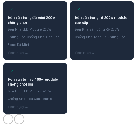
✓
✓
Đèn sân bóng đá mini 200w
Đèn sân bóng rổ 200w module
chống chói
cao cấp
Đèn Pha LED Module 200W
Đèn Pha Sân Bóng Rổ 200W
Khung Hộp Chống Chói Cho Sân
Chống Chói Module Khung Hộp
Bóng Đá Mini
✓
Đèn sân tennis 400w module
chống chói loá
Đèn Pha LED Module 400W
Chống Chói Loá Sân Tennis