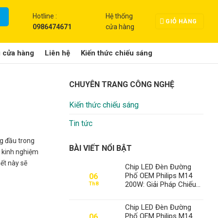
Hotline :
Hệ thống
GIỎ HÀNG
0986474671
cửa hàng
g cửa hàng
Liên hệ
Kiến thức chiếu sáng
CHUYÊN TRANG CÔNG NGHỆ
Kiến thức chiếu sáng
Tin tức
g đầu trong
BÀI VIẾT NỔI BẬT
i kinh nghiệm
ết này sẽ
Chip LED Đèn Đường
Phố OEM Philips M14
06
200W: Giải Pháp Chiếu
Th8
Sáng Đỉnh Cao, Khẳng
Định Vị Thế Số 1 Của
Chip LED Đèn Đường
Thành Đạt LED
Phố OEM Philips M14
06