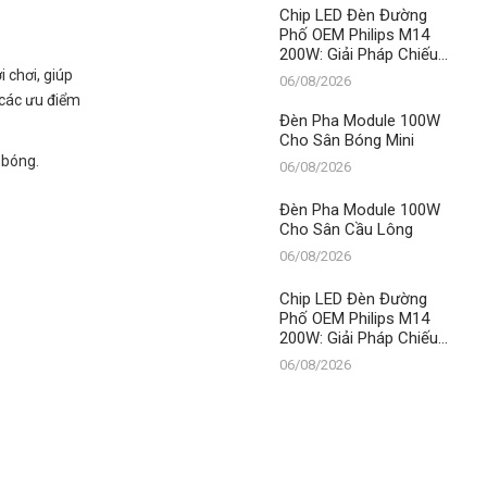
Thành Đạt LED
Chip LED Đèn Đường
Phố OEM Philips M14
200W: Giải Pháp Chiếu
Sáng Đỉnh Cao, Khẳng
 chơi, giúp
06/08/2026
Định Vị Thế Số 1 Của
 các ưu điểm
Thành Đạt LED
Đèn Pha Module 100W
Cho Sân Bóng Mini
 bóng.
06/08/2026
Đèn Pha Module 100W
Cho Sân Cầu Lông
06/08/2026
Chip LED Đèn Đường
Phố OEM Philips M14
200W: Giải Pháp Chiếu
Sáng Đỉnh Cao, Khẳng
06/08/2026
Định Vị Thế Số 1 Của
Thành Đạt LED