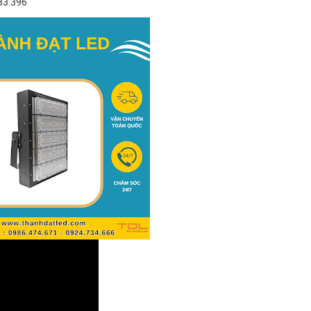
33.396