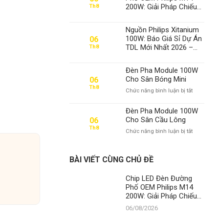
200W: Giải Pháp Chiếu
Th8
Sáng Đỉnh Cao, Khẳng
Định Vị Thế Số 1 Của
Nguồn Philips Xitanium
Thành Đạt LED
100W: Báo Giá Sỉ Dự Án
06
TDL Mới Nhất 2026 –
Th8
Chuyên Gia Số 1 Việt
Nam
Đèn Pha Module 100W
Cho Sân Bóng Mini
06
Th8
ở
Chức năng bình luận bị tắt
Đèn
Pha
Đèn Pha Module 100W
Module
Cho Sân Cầu Lông
06
100W
Th8
ở
Chức năng bình luận bị tắt
Cho
Đèn
Sân
Pha
Bóng
Module
Mini
BÀI VIẾT CÙNG CHỦ ĐỀ
100W
Cho
Chip LED Đèn Đường
Sân
Phố OEM Philips M14
Cầu
200W: Giải Pháp Chiếu
Lông
Sáng Đỉnh Cao, Khẳng
06/08/2026
Định Vị Thế Số 1 Của