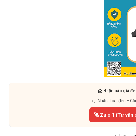
📩 Nhận báo giá đè
👉 Nhắn: Loại đèn + Cô
🚀 Zalo 1 (Tư vấn 