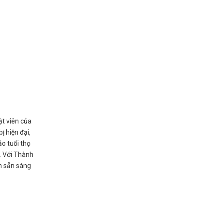
ật viên của
ị hiện đại,
ảo tuổi thọ
. Với Thành
n sẵn sàng