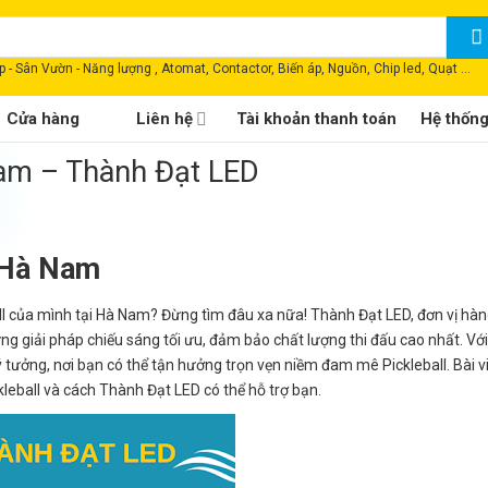
 - Sân Vườn - Năng lượng , Atomat, Contactor, Biến áp, Nguồn, Chip led, Quạt ...
Cửa hàng
Liên hệ
Tài khoản thanh toán
Hệ thốn
Nam – Thành Đạt LED
i Hà Nam
ll của mình tại Hà Nam? Đừng tìm đâu xa nữa! Thành Đạt LED, đơn vị hàn
ng giải pháp chiếu sáng tối ưu, đảm bảo chất lượng thi đấu cao nhất. Vớ
tưởng, nơi bạn có thể tận hưởng trọn vẹn niềm đam mê Pickleball. Bài vi
kleball và cách Thành Đạt LED có thể hỗ trợ bạn.