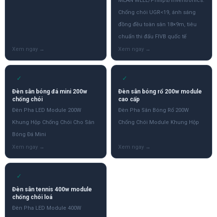
MEAN WELL/Philips/Inventronics.
Chống chói UGR<19, ánh sáng
đồng đều toàn sân 18×9m, tiêu
chuẩn thi đấu FIVB quốc tế
✓
✓
Đèn sân bóng đá mini 200w
Đèn sân bóng rổ 200w module
chống chói
cao cấp
Đèn Pha LED Module 200W
Đèn Pha Sân Bóng Rổ 200W
Khung Hộp Chống Chói Cho Sân
Chống Chói Module Khung Hộp
Bóng Đá Mini
✓
Đèn sân tennis 400w module
chống chói loá
Đèn Pha LED Module 400W