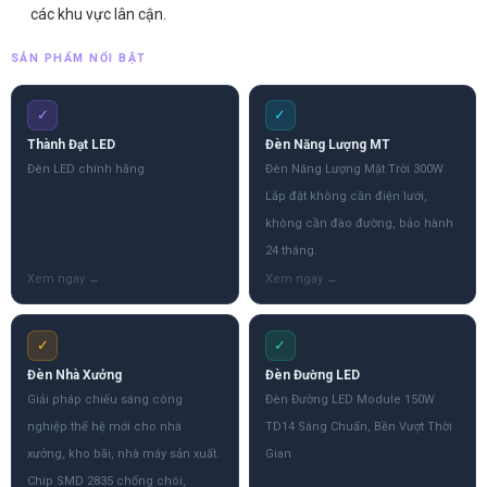
các khu vực lân cận.
SẢN PHẨM NỔI BẬT
✓
✓
Thành Đạt LED
Đèn Năng Lượng MT
Đèn LED chính hãng
Đèn Năng Lượng Mặt Trời 300W
Lắp đặt không cần điện lưới,
không cần đào đường, bảo hành
24 tháng.
✓
✓
Đèn Nhà Xưởng
Đèn Đường LED
Giải pháp chiếu sáng công
Đèn Đường LED Module 150W
nghiệp thế hệ mới cho nhà
TD14 Sáng Chuẩn, Bền Vượt Thời
xưởng, kho bãi, nhà máy sản xuất.
Gian
Chip SMD 2835 chống chói,