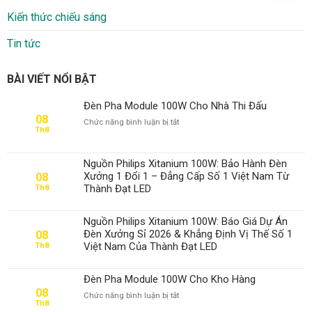
Kiến thức chiếu sáng
Tin tức
BÀI VIẾT NỔI BẬT
Đèn Pha Module 100W Cho Nhà Thi Đấu
08
ở
Chức năng bình luận bị tắt
Th8
Đèn
Pha
Module
Nguồn Philips Xitanium 100W: Bảo Hành Đèn
100W
Xưởng 1 Đổi 1 – Đẳng Cấp Số 1 Việt Nam Từ
08
Cho
Thành Đạt LED
Th8
Nhà
Thi
Đấu
Nguồn Philips Xitanium 100W: Báo Giá Dự Án
Đèn Xưởng Sỉ 2026 & Khẳng Định Vị Thế Số 1
08
Việt Nam Của Thành Đạt LED
Th8
Đèn Pha Module 100W Cho Kho Hàng
08
ở
Chức năng bình luận bị tắt
Th8
Đèn