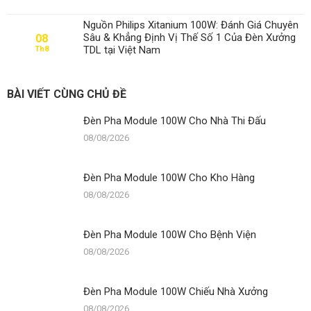
Pha
Module
Nguồn Philips Xitanium 100W: Đánh Giá Chuyên
100W
Sâu & Khẳng Định Vị Thế Số 1 Của Đèn Xưởng
08
Cho
TDL tại Việt Nam
Th8
Kho
Hàng
BÀI VIẾT CÙNG CHỦ ĐỀ
Đèn Pha Module 100W Cho Nhà Thi Đấu
08/08/2026
Đèn Pha Module 100W Cho Kho Hàng
08/08/2026
Đèn Pha Module 100W Cho Bệnh Viện
08/08/2026
Đèn Pha Module 100W Chiếu Nhà Xưởng
08/08/2026