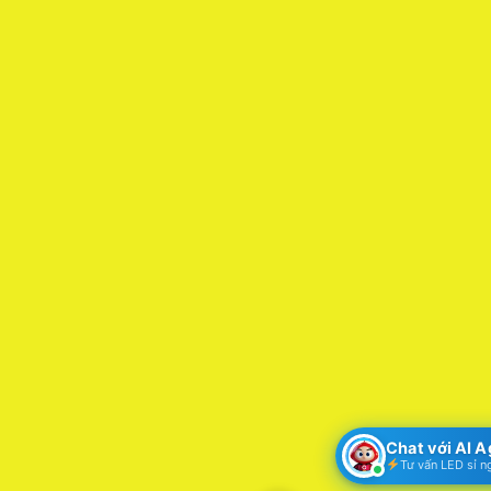
Chat với AI 
Tư vấn LED sỉ n