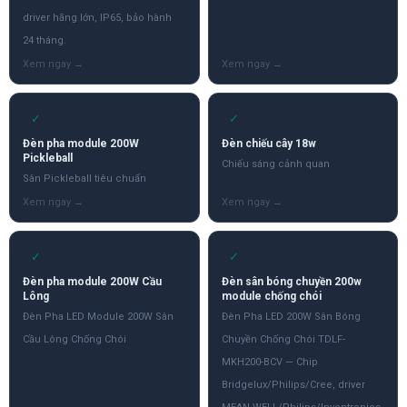
driver hãng lớn, IP65, bảo hành
24 tháng.
✓
✓
Đèn pha module 200W
Đèn chiếu cây 18w
Pickleball
Chiếu sáng cảnh quan
Sân Pickleball tiêu chuẩn
✓
✓
Đèn pha module 200W Cầu
Đèn sân bóng chuyền 200w
Lông
module chống chói
Đèn Pha LED Module 200W Sân
Đèn Pha LED 200W Sân Bóng
Cầu Lông Chống Chói
Chuyền Chống Chói TDLF-
MKH200-BCV — Chip
Bridgelux/Philips/Cree, driver