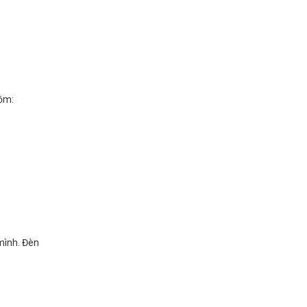
gồm:
mình. Đèn