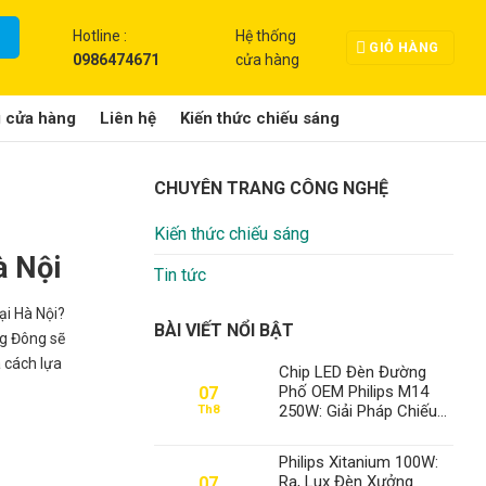
Hotline :
Hệ thống
GIỎ HÀNG
0986474671
cửa hàng
g cửa hàng
Liên hệ
Kiến thức chiếu sáng
CHUYÊN TRANG CÔNG NGHỆ
Kiến thức chiếu sáng
à Nội
Tin tức
ại Hà Nội?
BÀI VIẾT NỔI BẬT
ng Đông sẽ
à cách lựa
Chip LED Đèn Đường
Phố OEM Philips M14
07
250W: Giải Pháp Chiếu
Th8
Sáng Đỉnh Cao, Khẳng
Định Vị Thế Số 1 Của
Philips Xitanium 100W:
Thành Đạt LED
Ra, Lux Đèn Xưởng
07