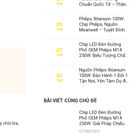
Chuẩn Quốc Tế – Thành
Th8
Đạt LED Số 1 Việt Nam
Philips Xitanium 100W:
Chip Philips, Nguồn
07
Meanwell – Tuyệt Đỉnh
Th8
Đèn Xưởng, Định Vị Số
1 Thành Đạt LED
Chip LED Đèn Đường
Phố OEM Philips M14
07
250W: Biểu Tượng Chất
Th8
Lượng, Khẳng Định Vị
Thế Số 1 Của Thành Đạt
Nguồn Philips Xitanium
LED
100W: Bảo Hành 1 Đổi 1
07
Tận Nơi, Yên Tâm Dự Án
Th8
– Thành Đạt LED Số 1
Việt Nam
BÀI VIẾT CÙNG CHỦ ĐỀ
Chip LED Đèn Đường
Phố OEM Philips M14
 chói lóa,
250W: Giải Pháp Chiếu
Sáng Đỉnh Cao, Khẳng
07/08/2026
Định Vị Thế Số 1 Của