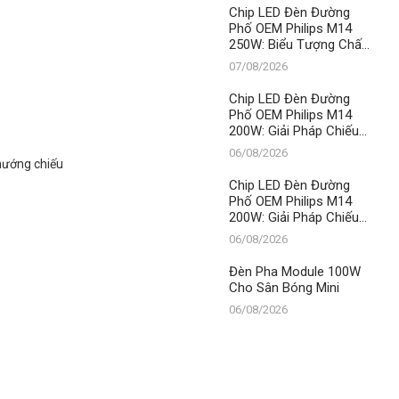
Thành Đạt LED
Chip LED Đèn Đường
Phố OEM Philips M14
250W: Biểu Tượng Chất
Lượng, Khẳng Định Vị
07/08/2026
Thế Số 1 Của Thành Đạt
LED
Chip LED Đèn Đường
Phố OEM Philips M14
200W: Giải Pháp Chiếu
Sáng Đỉnh Cao, Khẳng
06/08/2026
Định Vị Thế Số 1 Của
 hướng chiếu
Thành Đạt LED
Chip LED Đèn Đường
Phố OEM Philips M14
200W: Giải Pháp Chiếu
Sáng Đỉnh Cao, Khẳng
06/08/2026
Định Vị Thế Số 1 Của
Thành Đạt LED
Đèn Pha Module 100W
Cho Sân Bóng Mini
06/08/2026