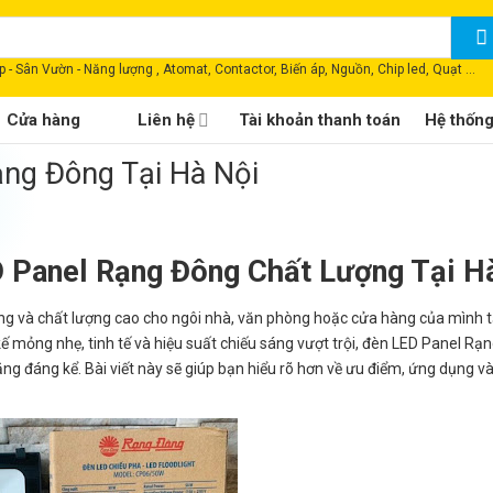
 - Sân Vườn - Năng lượng , Atomat, Contactor, Biến áp, Nguồn, Chip led, Quạt ...
Cửa hàng
Liên hệ
Tài khoản thanh toán
Hệ thốn
ạng Đông Tại Hà Nội
D Panel Rạng Đông Chất Lượng Tại H
ượng và chất lượng cao cho ngôi nhà, văn phòng hoặc cửa hàng của mình t
ế mỏng nhẹ, tinh tế và hiệu suất chiếu sáng vượt trội, đèn LED Panel Rạ
ng đáng kể. Bài viết này sẽ giúp bạn hiểu rõ hơn về ưu điểm, ứng dụng v