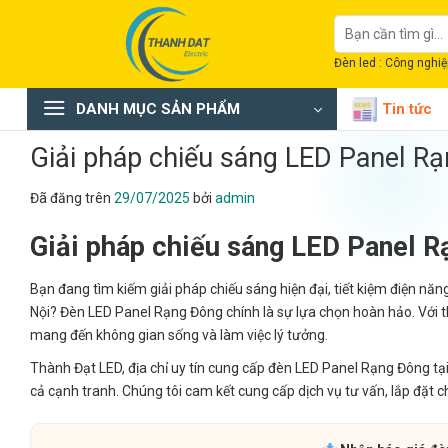
Chuyển
Tìm
đến
kiếm:
nội
Đèn led : Công nghiệp
dung
DANH MỤC SẢN PHẨM
Tin tức
Giải pháp chiếu sáng LED Panel R
Đã đăng trên
29/07/2025
bởi
admin
Giải pháp chiếu sáng LED Panel R
Bạn đang tìm kiếm giải pháp chiếu sáng hiện đại, tiết kiệm điện nă
Nội? Đèn LED Panel Rạng Đông chính là sự lựa chọn hoàn hảo. Với t
mang đến không gian sống và làm việc lý tưởng.
Thành Đạt LED, địa chỉ uy tín cung cấp đèn LED Panel Rạng Đông t
cả cạnh tranh. Chúng tôi cam kết cung cấp dịch vụ tư vấn, lắp đặt