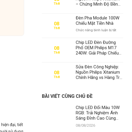
– Chứng Minh Độ Bền
Th8
Vượt Trội Sau 2 Năm Sử
Dụng Tại Thành Đạt LED
Đèn Pha Module 100W
Chiếu Mặt Tiền Nhà
08
Th8
ở
Chức năng bình luận bị tắt
Đèn
Pha
Chip LED Đèn Đường
Module
Phố OEM Philips M17
08
100W
240W: Giải Pháp Chiếu
Th8
Chiếu
Sáng Tối Ưu, Bền Vững
Mặt
và Tiết Kiệm Năng
Tiền
Sửa Đèn Công Nghiệp:
Lượng Từ Thành Đạt
Nhà
Nguồn Philips Xitanium
08
LED
Chính Hãng vs Hàng Trôi
Th8
Nổi – An Toàn Điện &
Tuổi Thọ Vàng
BÀI VIẾT CÙNG CHỦ ĐỀ
Chip LED Đổi Màu 10W
RGB: Trải Nghiệm Ánh
Sáng Đỉnh Cao Cùng
Thành Đạt LED – Vua
iện đại, tiết
08/08/2026
Giải Pháp Chiếu Sáng
người sử dụng.