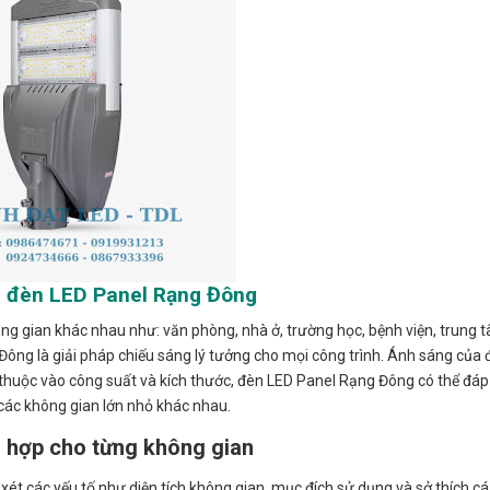
 đèn LED Panel Rạng Đông
ng gian khác nhau như: văn phòng, nhà ở, trường học, bệnh viện, trung
Đông là giải pháp chiếu sáng lý tưởng cho mọi công trình. Ánh sáng của
y thuộc vào công suất và kích thước, đèn LED Panel Rạng Đông có thể đá
các không gian lớn nhỏ khác nhau.
 hợp cho từng không gian
t các yếu tố như diện tích không gian, mục đích sử dụng và sở thích c