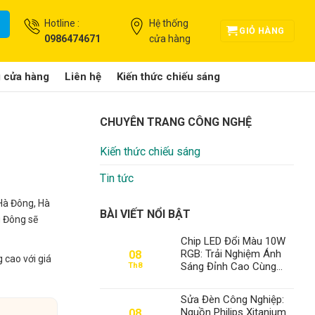
Hotline :
Hệ thống
GIỎ HÀNG
0986474671
cửa hàng
g cửa hàng
Liên hệ
Kiến thức chiếu sáng
CHUYÊN TRANG CÔNG NGHỆ
Kiến thức chiếu sáng
Tin tức
 Hà Đông, Hà
BÀI VIẾT NỔI BẬT
g Đông sẽ
Chip LED Đổi Màu 10W
RGB: Trải Nghiệm Ánh
08
 cao với giá
Sáng Đỉnh Cao Cùng
Th8
Thành Đạt LED – Vua
Giải Pháp Chiếu Sáng
Sửa Đèn Công Nghiệp:
Nguồn Philips Xitanium
08