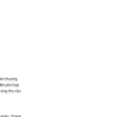
 tâm thương
 đèn phù hợp
p ứng nhu cầu
á nhân. Thành