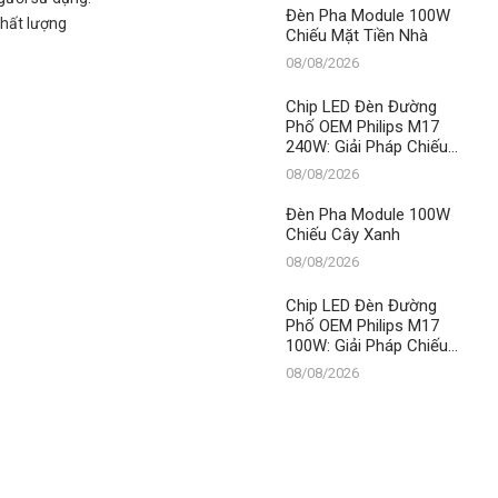
Đèn Pha Module 100W
chất lượng
Chiếu Mặt Tiền Nhà
08/08/2026
Chip LED Đèn Đường
Phố OEM Philips M17
240W: Giải Pháp Chiếu
Sáng Tối Ưu, Bền Vững
08/08/2026
và Tiết Kiệm Năng
Lượng Từ Thành Đạt
Đèn Pha Module 100W
LED
Chiếu Cây Xanh
08/08/2026
Chip LED Đèn Đường
Phố OEM Philips M17
100W: Giải Pháp Chiếu
Sáng Tối Ưu và Bền
08/08/2026
Vững Từ Thành Đạt LED