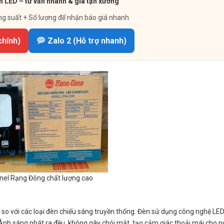
 LED – tư vấn nhanh & giá tận xưởng
ng suất + Số lượng để nhận báo giá nhanh
chính)
Zalo 2 (Hỗ trợ nhanh)
nel Rạng Đông chất lượng cao
so với các loại đèn chiếu sáng truyền thống. Đèn sử dụng công nghệ LED h
. Ánh sáng phát ra đều, không gây chói mắt, tạo cảm giác thoải mái cho 