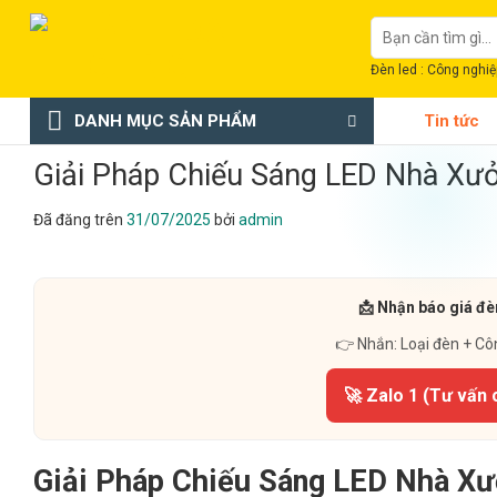
Chuyển
Tìm
đến
kiếm:
nội
Đèn led : Công nghiệp
dung
DANH MỤC SẢN PHẨM
Tin tức
Giải Pháp Chiếu Sáng LED Nhà X
Đã đăng trên
31/07/2025
bởi
admin
📩 Nhận báo giá đè
👉 Nhắn: Loại đèn + Cô
🚀 Zalo 1 (Tư vấn 
Giải Pháp Chiếu Sáng LED Nhà X