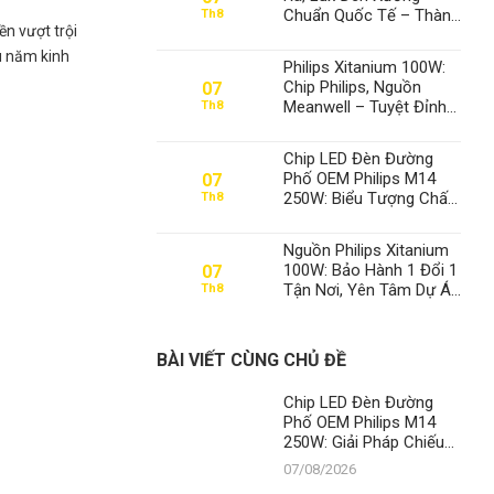
Chuẩn Quốc Tế – Thành
Th8
n vượt trội
Đạt LED Số 1 Việt Nam
u năm kinh
Philips Xitanium 100W:
Chip Philips, Nguồn
07
Meanwell – Tuyệt Đỉnh
Th8
Đèn Xưởng, Định Vị Số
1 Thành Đạt LED
Chip LED Đèn Đường
Phố OEM Philips M14
07
250W: Biểu Tượng Chất
Th8
Lượng, Khẳng Định Vị
Thế Số 1 Của Thành Đạt
Nguồn Philips Xitanium
LED
100W: Bảo Hành 1 Đổi 1
07
Tận Nơi, Yên Tâm Dự Án
Th8
– Thành Đạt LED Số 1
Việt Nam
BÀI VIẾT CÙNG CHỦ ĐỀ
Chip LED Đèn Đường
Phố OEM Philips M14
250W: Giải Pháp Chiếu
Sáng Đỉnh Cao, Khẳng
07/08/2026
Định Vị Thế Số 1 Của