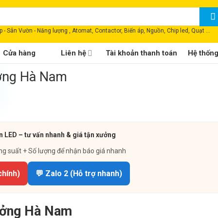
 - Sân Vườn - Năng lượng , Atomat, Contactor, Biến áp, Nguồn, Chip led, Quạt ...
Cửa hàng
Liên hệ
Tài khoản thanh toán
Hệ thốn
ưởng Hà Nam
n LED – tư vấn nhanh & giá tận xưởng
ng suất + Số lượng để nhận báo giá nhanh
chính)
💬 Zalo 2 (Hỗ trợ nhanh)
ưởng Hà Nam