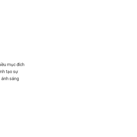
hiều mục đích
ính tạo sự
u ánh sáng