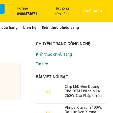
Hotline :
Hệ thống
GIỎ HÀNG
0986474671
cửa hàng
g cửa hàng
Liên hệ
Kiến thức chiếu sáng
CHUYÊN TRANG CÔNG NGHỆ
Kiến thức chiếu sáng
Tin tức
BÀI VIẾT NỔI BẬT
Chip LED Đèn Đường
Phố OEM Philips M14
07
250W: Giải Pháp Chiếu
Th8
Sáng Đỉnh Cao, Khẳng
Định Vị Thế Số 1 Của
Philips Xitanium 100W:
Thành Đạt LED
Ra, Lux Đèn Xưởng
07