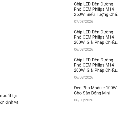
Thành Đạt LED
Chip LED Đèn Đường
Phố OEM Philips M14
250W: Biểu Tượng Chất
Lượng, Khẳng Định Vị
07/08/2026
Thế Số 1 Của Thành Đạt
LED
Chip LED Đèn Đường
Phố OEM Philips M14
200W: Giải Pháp Chiếu
Sáng Đỉnh Cao, Khẳng
06/08/2026
Định Vị Thế Số 1 Của
Thành Đạt LED
Chip LED Đèn Đường
Phố OEM Philips M14
200W: Giải Pháp Chiếu
Sáng Đỉnh Cao, Khẳng
06/08/2026
Định Vị Thế Số 1 Của
Thành Đạt LED
Đèn Pha Module 100W
Cho Sân Bóng Mini
 xuất tại
06/08/2026
 ổn định và