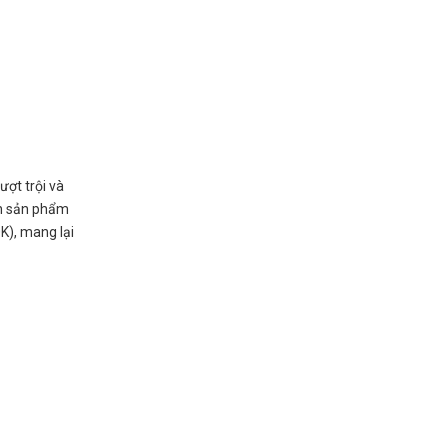
ợt trội và
ọn sản phẩm
K), mang lại