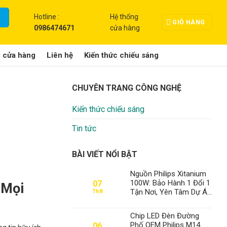
Hotline :
Hệ thống
GIỎ HÀNG
0986474671
cửa hàng
g cửa hàng
Liên hệ
Kiến thức chiếu sáng
CHUYÊN TRANG CÔNG NGHỆ
Kiến thức chiếu sáng
Tin tức
BÀI VIẾT NỔI BẬT
Nguồn Philips Xitanium
100W: Bảo Hành 1 Đổi 1
07
 Mọi
Tận Nơi, Yên Tâm Dự Án
Th8
– Thành Đạt LED Số 1
Việt Nam
Chip LED Đèn Đường
Phố OEM Philips M14
06