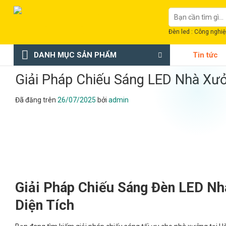
Chuyển
Tìm
đến
kiếm:
nội
Đèn led : Công nghiệp
dung
DANH MỤC SẢN PHẨM
Tin tức
Giải Pháp Chiếu Sáng LED Nhà Xư
Đã đăng trên
26/07/2025
bởi
admin
Giải Pháp Chiếu Sáng Đèn LED Nh
Diện Tích