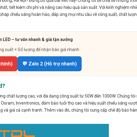
 Đông, Hà Nội? Đừng bỏ qua bài viết này! Chúng tôi sẽ chia sẻ những thôn
t, tiết kiệm chi phí và nâng cao hiệu quả sản xuất. Với kinh nghiệm nh
 pháp chiếu sáng hoàn hảo, đáp ứng mọi nhu cầu về công suất, chất lượ
n LED – tư vấn nhanh & giá tận xưởng
ng suất + Số lượng để nhận báo giá nhanh
chính)
💬 Zalo 2 (Hỗ trợ nhanh)
d?
ng chất lượng cao, với đa dạng công suất từ 50W đến 1000W. Chúng tôi 
, Osram, Inventronics, đảm bảo tuổi thọ cao và hiệu suất chiếu sáng vượt 
 và giá cả cạnh tranh. Thêm vào đó, chúng tôi cung cấp chế độ bảo hành