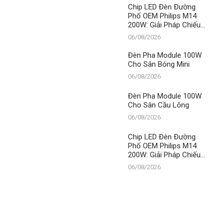
Thành Đạt LED
Chip LED Đèn Đường
Phố OEM Philips M14
200W: Giải Pháp Chiếu
Sáng Đỉnh Cao, Khẳng
06/08/2026
Định Vị Thế Số 1 Của
Thành Đạt LED
Đèn Pha Module 100W
Cho Sân Bóng Mini
06/08/2026
Đèn Pha Module 100W
Cho Sân Cầu Lông
06/08/2026
Chip LED Đèn Đường
Phố OEM Philips M14
200W: Giải Pháp Chiếu
Sáng Đỉnh Cao, Khẳng
06/08/2026
Định Vị Thế Số 1 Của
Thành Đạt LED