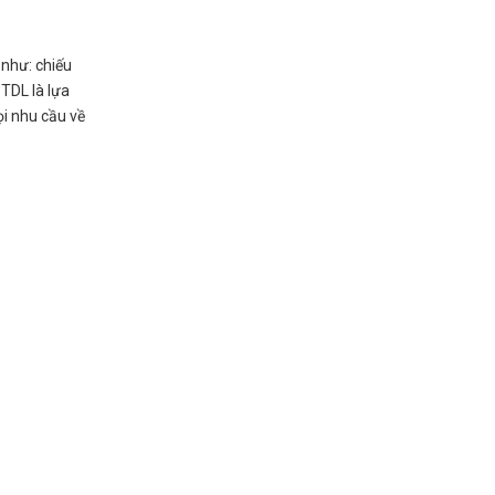
như: chiếu
 TDL là lựa
ọi nhu cầu về