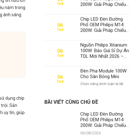
g tin hữu ích
200W: Giải Pháp Chiếu
Th8
iều năm trong
Sáng Đỉnh Cao, Khẳng
ng ánh sáng
Định Vị Thế Số 1 Của
Chip LED Đèn Đường
Thành Đạt LED
Phố OEM Philips M14
06
200W: Giải Pháp Chiếu
Th8
Sáng Đỉnh Cao, Khẳng
Định Vị Thế Số 1 Của
Nguồn Philips Xitanium
Thành Đạt LED
100W: Báo Giá Sỉ Dự Án
06
TDL Mới Nhất 2026 –
Th8
Chuyên Gia Số 1 Việt
Nam
Đèn Pha Module 100W
Cho Sân Bóng Mini
06
Th8
ở
Chức năng bình luận bị tắt
Đèn
Pha
sử dụng chip
Module
BÀI VIẾT CÙNG CHỦ ĐỀ
trội. Sản
100W
Cho
 uy tín, giúp
Chip LED Đèn Đường
Sân
Phố OEM Philips M14
Bóng
200W: Giải Pháp Chiếu
Mini
Sáng Đỉnh Cao, Khẳng
06/08/2026
Định Vị Thế Số 1 Của