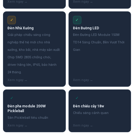
✓
✓
Đèn Nhà Xưởng
Đèn Đường LED
Giải pháp chiếu sáng công
Đèn Đường LED Module 150W
nghiệp thế hệ mới cho nhà
TD14 Sáng Chuẩn, Bền Vượt Thời
xưởng, kho bãi, nhà máy sản xuất.
Gian
Chip SMD 2835 chống chói,
driver hãng lớn, IP65, bảo hành
24 tháng.
✓
✓
Đèn pha module 200W
Đèn chiếu cây 18w
Pickleball
Chiếu sáng cảnh quan
Sân Pickleball tiêu chuẩn