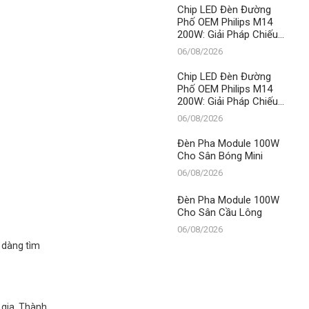
LED
Chip LED Đèn Đường
Phố OEM Philips M14
200W: Giải Pháp Chiếu
Sáng Đỉnh Cao, Khẳng
06/08/2026
Định Vị Thế Số 1 Của
Thành Đạt LED
Chip LED Đèn Đường
Phố OEM Philips M14
200W: Giải Pháp Chiếu
Sáng Đỉnh Cao, Khẳng
06/08/2026
Định Vị Thế Số 1 Của
Thành Đạt LED
Đèn Pha Module 100W
Cho Sân Bóng Mini
06/08/2026
Đèn Pha Module 100W
Cho Sân Cầu Lông
06/08/2026
ễ dàng tìm
 gia. Thành