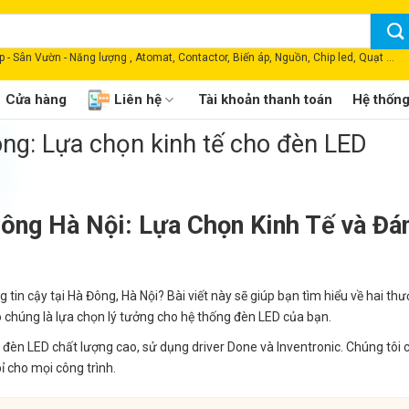
 - Sân Vườn - Năng lượng , Atomat, Contactor, Biến áp, Nguồn, Chip led, Quạt ...
Cửa hàng
Liên hệ
Tài khoản thanh toán
Hệ thốn
ông: Lựa chọn kinh tế cho đèn LED
Đông Hà Nội: Lựa Chọn Kinh Tế và Đá
 tin cậy tại Hà Đông, Hà Nội? Bài viết này sẽ giúp bạn tìm hiểu về hai th
sao chúng là lựa chọn lý tưởng cho hệ thống đèn LED của bạn.
t đèn LED chất lượng cao, sử dụng driver Done và Inventronic. Chúng tôi
ỉ cho mọi công trình.