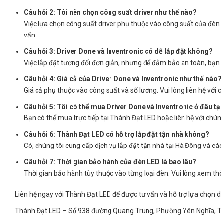
Câu hỏi 2: Tôi nên chọn công suất driver như thế nào?
Việc lựa chọn công suất driver phụ thuộc vào công suất của đèn 
vấn.
Câu hỏi 3: Driver Done và Inventronic có dễ lắp đặt không?
Việc lắp đặt tương đối đơn giản, nhưng để đảm bảo an toàn, bạn
Câu hỏi 4: Giá cả của Driver Done và Inventronic như thế nào
Giá cả phụ thuộc vào công suất và số lượng. Vui lòng liên hệ với 
Câu hỏi 5: Tôi có thể mua Driver Done và Inventronic ở đâu t
Bạn có thể mua trực tiếp tại Thành Đạt LED hoặc liên hệ với chún
Câu hỏi 6: Thành Đạt LED có hỗ trợ lắp đặt tận nhà không?
Có, chúng tôi cung cấp dịch vụ lắp đặt tận nhà tại Hà Đông và cá
Câu hỏi 7: Thời gian bảo hành của đèn LED là bao lâu?
Thời gian bảo hành tùy thuộc vào từng loại đèn. Vui lòng xem thôn
Liên hệ ngay với Thành Đạt LED để được tư vấn và hỗ trợ lựa chọn 
Thành Đạt LED – Số 938 đường Quang Trung, Phường Yên Nghĩa, T