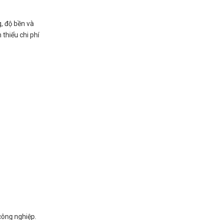
g, độ bền và
 thiểu chi phí
công nghiệp.