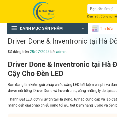
Chuyển
Tìm
đến
kiếm:
nội
Đèn led : Công nghiệp
dung
DANH MỤC SẢN PHẨM
Tin tức
Driver Done & Inventronic tại Hà Đ
Đã đăng trên
28/07/2025
bởi
admin
Driver Done & Inventronic tại Hà 
Cậy Cho Đèn LED
Bạn đang tìm kiếm giải pháp chiếu sáng LED tiết kiệm chi phí và đáng
driver nổi tiếng: Driver Done và Inventronic, cùng những lý do tại 
Thành Đạt LED, đơn vị uy tín tại Hà Đông, tự hào cung cấp và lắp đặ
mang đến giải pháp chiếu sáng tối ưu, tiết kiệm năng lượng và bền b