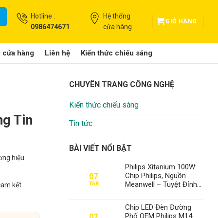
Hotline :
Hệ thống
GIỎ HÀNG
0986474671
cửa hàng
g cửa hàng
Liên hệ
Kiến thức chiếu sáng
CHUYÊN TRANG CÔNG NGHỆ
Kiến thức chiếu sáng
ng Tin
Tin tức
BÀI VIẾT NỔI BẬT
ương hiệu
Philips Xitanium 100W:
Chip Philips, Nguồn
07
Meanwell – Tuyệt Đỉnh
Th8
 cam kết
Đèn Xưởng, Định Vị Số
1 Thành Đạt LED
Chip LED Đèn Đường
Phố OEM Philips M14
07