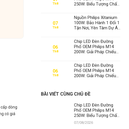
250W: Biểu Tượng Chất
Th8
Lượng, Khẳng Định Vị
Thế Số 1 Của Thành Đạt
Nguồn Philips Xitanium
LED
100W: Bảo Hành 1 Đổi 1
07
Tận Nơi, Yên Tâm Dự Án
Th8
– Thành Đạt LED Số 1
Việt Nam
Chip LED Đèn Đường
Phố OEM Philips M14
06
200W: Giải Pháp Chiếu
Th8
Sáng Đỉnh Cao, Khẳng
Định Vị Thế Số 1 Của
Chip LED Đèn Đường
Thành Đạt LED
Phố OEM Philips M14
06
200W: Giải Pháp Chiếu
Th8
Sáng Đỉnh Cao, Khẳng
Định Vị Thế Số 1 Của
Thành Đạt LED
BÀI VIẾT CÙNG CHỦ ĐỀ
Chip LED Đèn Đường
g cấp dòng
Phố OEM Philips M14
ng có giá
250W: Biểu Tượng Chất
Lượng, Khẳng Định Vị
07/08/2026
Thế Số 1 Của Thành Đạt