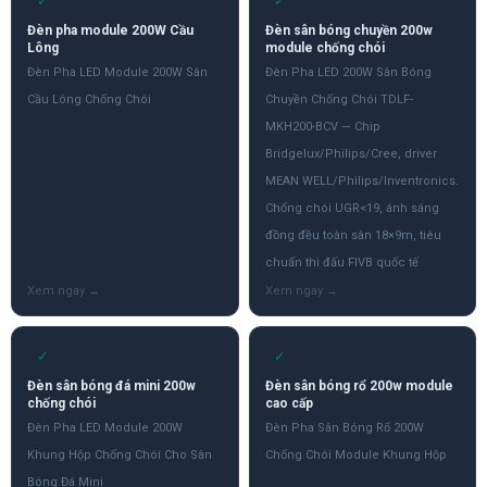
✓
✓
Đèn pha module 200W Cầu
Đèn sân bóng chuyền 200w
Lông
module chống chói
Đèn Pha LED Module 200W Sân
Đèn Pha LED 200W Sân Bóng
Cầu Lông Chống Chói
Chuyền Chống Chói TDLF-
MKH200-BCV — Chip
Bridgelux/Philips/Cree, driver
MEAN WELL/Philips/Inventronics.
Chống chói UGR<19, ánh sáng
đồng đều toàn sân 18×9m, tiêu
chuẩn thi đấu FIVB quốc tế
✓
✓
Đèn sân bóng đá mini 200w
Đèn sân bóng rổ 200w module
chống chói
cao cấp
Đèn Pha LED Module 200W
Đèn Pha Sân Bóng Rổ 200W
Khung Hộp Chống Chói Cho Sân
Chống Chói Module Khung Hộp
Bóng Đá Mini