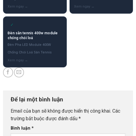
✓
Đèn sân tennis 400w module
chống chói loá
Đèn Pha LED Module 400W
Chống Chói Loá Sân Tennis
Để lại một bình luận
Email của bạn sẽ không được hiển thị công khai.
Các
trường bắt buộc được đánh dấu
*
Bình luận
*