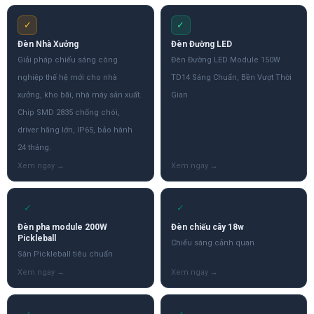
✓
✓
Đèn Nhà Xưởng
Đèn Đường LED
Giải pháp chiếu sáng công
Đèn Đường LED Module 150W
nghiệp thế hệ mới cho nhà
TD14 Sáng Chuẩn, Bền Vượt Thời
xưởng, kho bãi, nhà máy sản xuất.
Gian
Chip SMD 2835 chống chói,
driver hãng lớn, IP65, bảo hành
24 tháng.
✓
✓
Đèn pha module 200W
Đèn chiếu cây 18w
Pickleball
Chiếu sáng cảnh quan
Sân Pickleball tiêu chuẩn