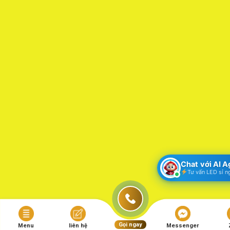
Chat với AI 
Tư vấn LED sỉ n
Gọi ngay
Menu
liên hệ
Messenger