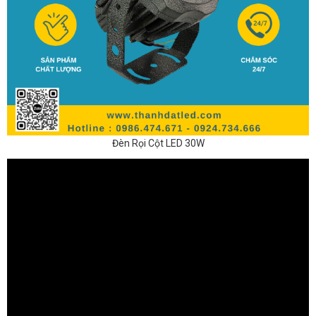
Đèn Rọi Cột LED 30W