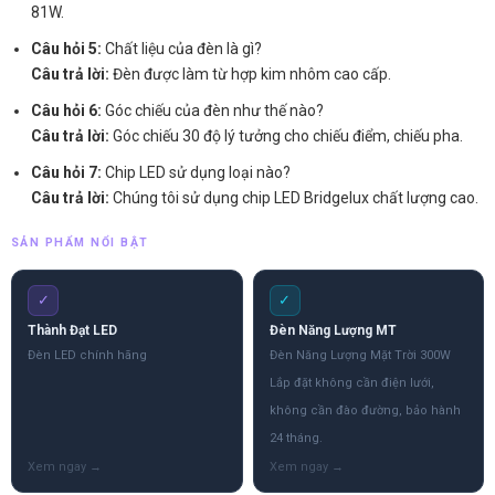
81W.
Câu hỏi 5:
Chất liệu của đèn là gì?
Câu trả lời:
Đèn được làm từ hợp kim nhôm cao cấp.
Câu hỏi 6:
Góc chiếu của đèn như thế nào?
Câu trả lời:
Góc chiếu 30 độ lý tưởng cho chiếu điểm, chiếu pha.
Câu hỏi 7:
Chip LED sử dụng loại nào?
Câu trả lời:
Chúng tôi sử dụng chip LED Bridgelux chất lượng cao.
SẢN PHẨM NỔI BẬT
✓
✓
Thành Đạt LED
Đèn Năng Lượng MT
Đèn LED chính hãng
Đèn Năng Lượng Mặt Trời 300W
Lắp đặt không cần điện lưới,
không cần đào đường, bảo hành
24 tháng.