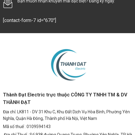
Bạn muốn nhận khuyến mãi đặc biệt? Đăng ký ngay.
[contact-form-7 id="670"]
Thành Đạt Electric trực thuộc CÔNG TY TNHH TM & DV
THÀNH ĐẠT
Địa chỉ: LK811 - DV 31 Khu C, Khu Đất Dịch Vụ Hòa Bình, Phường Yên
Nghĩa, Quận Hà Đông, Thành phố Hà Nội, Việt Nam
Mã số thuế : 0109594143
Địa chỉ Thuế : Số 938 đường Quang Trung, Phường Yên Nghĩa, TP Hà