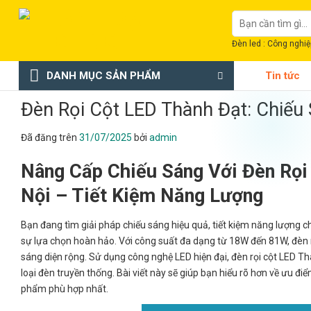
Chuyển
Tìm
đến
kiếm:
nội
Đèn led : Công nghiệp
dung
DANH MỤC SẢN PHẨM
Tin tức
Đèn Rọi Cột LED Thành Đạt: Chiếu
Đã đăng trên
31/07/2025
bởi
admin
Nâng Cấp Chiếu Sáng Với Đèn Rọi
Nội – Tiết Kiệm Năng Lượng
Bạn đang tìm giải pháp chiếu sáng hiệu quả, tiết kiệm năng lượng c
sự lựa chọn hoàn hảo. Với công suất đa dạng từ 18W đến 81W, đèn r
sáng diện rộng. Sử dụng công nghệ LED hiện đại, đèn rọi cột LED T
loại đèn truyền thống. Bài viết này sẽ giúp bạn hiểu rõ hơn về ưu 
phẩm phù hợp nhất.