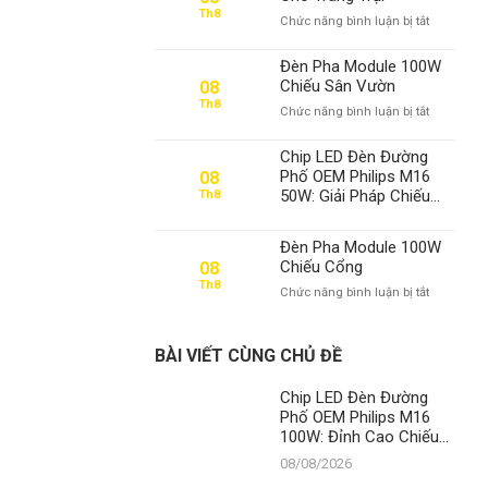
Th8
ở
Chức năng bình luận bị tắt
Đèn
Pha
Đèn Pha Module 100W
Module
Chiếu Sân Vườn
08
100W
Th8
ở
Chức năng bình luận bị tắt
Cho
Đèn
Trang
Pha
Trại
Chip LED Đèn Đường
Module
Phố OEM Philips M16
08
100W
50W: Giải Pháp Chiếu
Th8
Chiếu
Sáng Đỉnh Cao Từ
Sân
Thành Đạt LED – Số 1
Vườn
Đèn Pha Module 100W
Việt Nam
Chiếu Cổng
08
Th8
ở
Chức năng bình luận bị tắt
Đèn
Pha
Module
BÀI VIẾT CÙNG CHỦ ĐỀ
100W
Chiếu
Chip LED Đèn Đường
Cổng
Phố OEM Philips M16
100W: Đỉnh Cao Chiếu
Sáng Đô Thị Từ Thành
08/08/2026
Đạt LED – Số 1 Việt