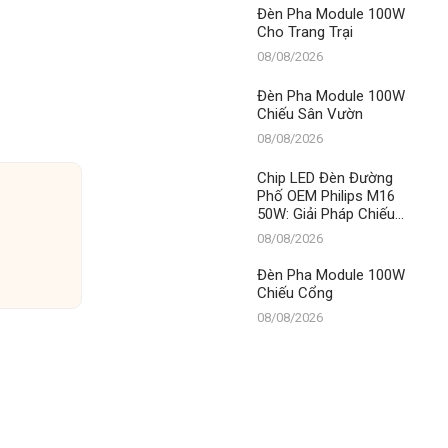
Nam
Đèn Pha Module 100W
Cho Trang Trại
08/08/2026
Đèn Pha Module 100W
Chiếu Sân Vườn
08/08/2026
Chip LED Đèn Đường
Phố OEM Philips M16
50W: Giải Pháp Chiếu
Sáng Đỉnh Cao Từ
08/08/2026
Thành Đạt LED – Số 1
Việt Nam
Đèn Pha Module 100W
Chiếu Cổng
08/08/2026