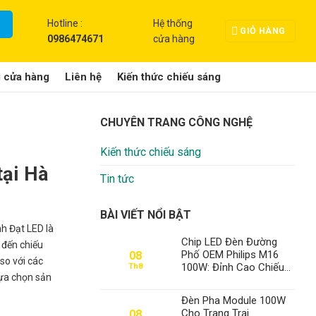
Hotline :
Hệ thống
GIỎ HÀNG
0986474671
cửa hàng
g cửa hàng
Liên hệ
Kiến thức chiếu sáng
CHUYÊN TRANG CÔNG NGHỆ
Kiến thức chiếu sáng
tại Hà
Tin tức
BÀI VIẾT NỔI BẬT
nh Đạt LED là
Chip LED Đèn Đường
 đến chiếu
Phố OEM Philips M16
08
so với các
100W: Đỉnh Cao Chiếu
Th8
lựa chọn sản
Sáng Đô Thị Từ Thành
Đạt LED – Số 1 Việt
Đèn Pha Module 100W
Nam
Cho Trang Trại
08