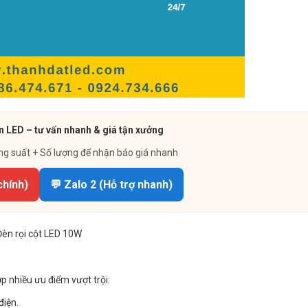
n LED – tư vấn nhanh & giá tận xưởng
ng suất + Số lượng để nhận báo giá nhanh
chính)
💬 Zalo 2 (Hỗ trợ nhanh)
Đèn rọi cột LED 10W
p nhiều ưu điểm vượt trội:
điện.