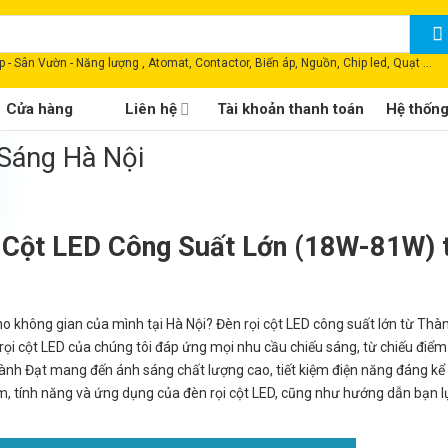
 - Sân Vườn - Năng lượng , Atomat, Contactor, Biến áp, Nguồn, Chip led, Quạt ...
Cửa hàng
Liên hệ
Tài khoản thanh toán
Hệ thốn
 Sáng Hà Nội
 Cột LED Công Suất Lớn (18W-81W) 
ho không gian của mình tại Hà Nội? Đèn rọi cột LED công suất lớn từ Thà
ọi cột LED của chúng tôi đáp ứng mọi nhu cầu chiếu sáng, từ chiếu điểm
hành Đạt mang đến ánh sáng chất lượng cao, tiết kiệm điện năng đáng kể 
điểm, tính năng và ứng dụng của đèn rọi cột LED, cũng như hướng dẫn bạn 