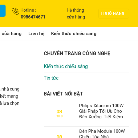
Hotline :
Hệ thống
GIỎ HÀNG
0986474671
cửa hàng
g cửa hàng
Liên hệ
Kiến thức chiếu sáng
CHUYÊN TRANG CÔNG NGHỆ
Kiến thức chiếu sáng
Tin tức
à nhà cung
BÀI VIẾT NỔI BẬT
m kết mang
à lựa chọn
Philips Xitanium 100W:
Giải Pháp Tối Ưu Cho
08
Đèn Xưởng, Tiết Kiệm
Th8
Điện Đến 70% – Thành
Đạt LED Số 1 Việt Nam
Đèn Pha Module 100W
Chiếu Tòa Nhà
08