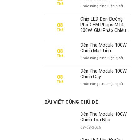
Th8
ở
Chức năng bình luận bị tắt
Đèn
Pha
Chip LED Đèn Đường
Module
Phố OEM Philips M14
08
100W
300W: Giải Pháp Chiếu
Th8
Chiếu
Sáng Vàng Vượt Trội Từ
Tòa
Thành Đạt LED
Nhà
Đèn Pha Module 100W
Chiếu Mặt Tiền
08
Th8
ở
Chức năng bình luận bị tắt
Đèn
Pha
Đèn Pha Module 100W
Module
Chiếu Cây
08
100W
Th8
ở
Chức năng bình luận bị tắt
Chiếu
Đèn
Mặt
Pha
Tiền
Module
BÀI VIẾT CÙNG CHỦ ĐỀ
100W
Chiếu
Đèn Pha Module 100W
Cây
Chiếu Tòa Nhà
08/08/2026
Chip LED Đèn Đường