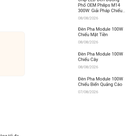
Phố OEM Philips M14
300W: Giải Pháp Chiếu
Sáng Vàng Vượt Trội Từ
08/08/2026
Thành Đạt LED
Đèn Pha Module 100W
Chiếu Mặt Tiền
08/08/2026
Đèn Pha Module 100W
Chiếu Cây
08/08/2026
Đèn Pha Module 100W
Chiếu Biển Quảng Cáo
07/08/2026
ăng tối đa.