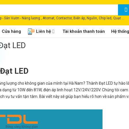
 - Sân Vườn - Năng lượng , Atomat, Contactor, Biến áp, Nguồn, Chip led, Quạt ...
Cửa hàng
Liên hệ
Tài khoản thanh toán
Hệ thốn
Đạt LED
 Đạt LED
 năng lượng cho không gian của mình tại Hà Nam? Thành Đạt LED tự hào l
 đa dạng từ 10W đến 81W, điện áp linh hoạt 12V/24V/220V. Chúng tôi ca
h vụ tư vấn tận tâm. Bài viết này sẽ giúp bạn hiểu rõ hơn về sản phẩm v