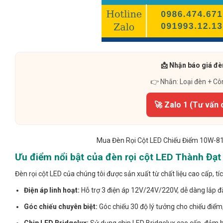
📩 Nhận báo giá đè
👉 Nhắn: Loại đèn + Cô
🚀 Zalo 1 (Tư vấn 
Mua Đèn Rọi Cột LED Chiếu Điểm 10W-81
Ưu điểm nổi bật của đèn rọi cột LED Thành Đạt
Đèn rọi cột LED của chúng tôi được sản xuất từ chất liệu cao cấp, tíc
Điện áp linh hoạt:
Hỗ trợ 3 điện áp 12V/24V/220V, dễ dàng lắp đ
Góc chiếu chuyên biệt:
Góc chiếu 30 độ lý tưởng cho chiếu điểm,
Chip LED Bridgelux:
Sử dụng chip LED Bridgelux cao cấp, đảm bảo