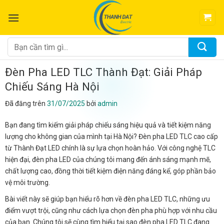
Chuyển
đến
nội
dung
Tìm
kiếm:
Đèn Pha LED TLC Thành Đạt: Giải Pháp
Chiếu Sáng Hà Nội
Đã đăng trên
31/07/2025
bởi
admin
Bạn đang tìm kiếm giải pháp chiếu sáng hiệu quả và tiết kiệm năng
lượng cho không gian của mình tại Hà Nội? Đèn pha LED TLC cao cấp
từ Thành Đạt LED chính là sự lựa chọn hoàn hảo. Với công nghệ TLC
hiện đại, đèn pha LED của chúng tôi mang đến ánh sáng mạnh mẽ,
chất lượng cao, đồng thời tiết kiệm điện năng đáng kể, góp phần bảo
vệ môi trường.
Bài viết này sẽ giúp bạn hiểu rõ hơn về đèn pha LED TLC, những ưu
điểm vượt trội, cũng như cách lựa chọn đèn pha phù hợp với nhu cầu
của bạn. Chúng tôi sẽ cùng tìm hiểu tại sao đèn pha LED TLC đang