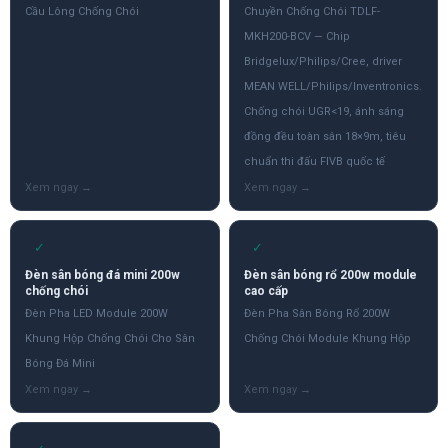
Cầu Lông Chống Chói
Chuyền Chống Chói TDLF-
MKH200-BCV — Chip
Bridgelux/Philips/Cree, driver
MEAN WELL/Philips/Inventronics.
Chống chói UGR<19, ánh sáng
đồng đều toàn sân 18×9m, tiêu
chuẩn thi đấu FIVB quốc tế
✓
✓
Đèn sân bóng đá mini 200w
Đèn sân bóng rổ 200w module
chống chói
cao cấp
Đèn Pha LED Module 200W
Đèn Pha Sân Bóng Rổ 200W
Khung Hộp Chống Chói Cho Sân
Chống Chói Module Khung Hộp
Bóng Đá Mini