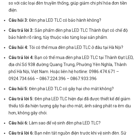
so với các loại đèn truyền thống, giúp giảm chi phí hóa đơn tiền
điện.
Câu hỏi 3:
Đèn pha LED TLC có bảo hành không?
Câu trả lời 3:
Sản phẩm đèn pha LED TLC Thành Đạt có chế độ
bảo hành rõ ràng, tùy thuộc vào từng loại sản phẩm.
Câu hỏi 4:
Tôi có thể mua đèn pha LED TLC ở đâu tại Hà Nội?
Câu trả lời 4:
Bạn có thể mua đèn pha LED TLC tại Thành Đạt LED,
địa chỉ Số 938 đường Quang Trung, Phường Yên Nghĩa, Thành
phố Hà Nội, Việt Nam. Hoặc liên hệ hotline: 0986.474.671 –
0924.734.666 – 0867.224.396 – 0867.933.396
Câu hỏi 5:
Đèn pha LED TLC có gây hại cho mắt không?
Câu trả lời 5:
Đèn pha LED TLC hiện đại đã được thiết kế để giảm
thiểu tối đa hiện tượng gây hại cho mắt, ánh sáng phát ra êm dịu
hơn, không gây chói.
Câu hỏi 6:
Làm sao để vệ sinh đèn pha LED TLC?
Câu trả lời 6:
Bạn nên tắt nguồn điện trước khi vệ sinh đèn. Sử