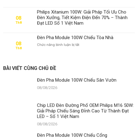
Pha
Module
Philips Xitanium 100W: Giải Pháp Tối Ưu Cho
100W
Đèn Xưởng, Tiết Kiệm Điện Đến 70% – Thành
08
Chiếu
Đạt LED Số 1 Việt Nam
Th8
Cổng
Đèn Pha Module 100W Chiếu Tòa Nhà
08
ở
Chức năng bình luận bị tắt
Th8
Đèn
Pha
Module
100W
BÀI VIẾT CÙNG CHỦ ĐỀ
Chiếu
Tòa
Đèn Pha Module 100W Chiếu Sân Vườn
Nhà
08/08/2026
Chip LED Đèn Đường Phố OEM Philips M16 50W:
Giải Pháp Chiếu Sáng Đỉnh Cao Từ Thành Đạt
LED – Số 1 Việt Nam
08/08/2026
Đèn Pha Module 100W Chiếu Cổng