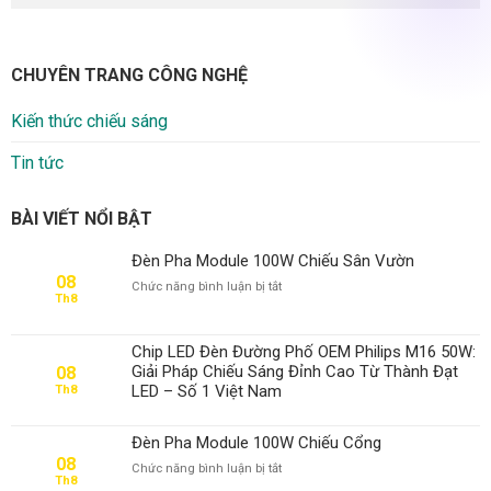
CHUYÊN TRANG CÔNG NGHỆ
Kiến thức chiếu sáng
Tin tức
BÀI VIẾT NỔI BẬT
Đèn Pha Module 100W Chiếu Sân Vườn
08
ở
Chức năng bình luận bị tắt
Th8
Đèn
Pha
Module
Chip LED Đèn Đường Phố OEM Philips M16 50W:
100W
Giải Pháp Chiếu Sáng Đỉnh Cao Từ Thành Đạt
08
Chiếu
LED – Số 1 Việt Nam
Th8
Sân
Vườn
Đèn Pha Module 100W Chiếu Cổng
08
ở
Chức năng bình luận bị tắt
Th8
Đèn