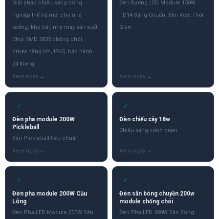
Giải pháp chiếu sáng công
Đèn Đường LED Module 150W
nghiệp thế hệ mới cho nhà
TD14 Sáng Chuẩn, Bền Vượt Thời
xưởng, kho bãi, nhà máy sản xuất.
Gian
Chip SMD 2835 chống chói,
driver hãng lớn, IP65, bảo hành
24 tháng.
✓
✓
Đèn pha module 200W
Đèn chiếu cây 18w
Pickleball
Chiếu sáng cảnh quan
Sân Pickleball tiêu chuẩn
✓
✓
Đèn pha module 200W Cầu
Đèn sân bóng chuyền 200w
Lông
module chống chói
Đèn Pha LED Module 200W Sân
Đèn Pha LED 200W Sân Bóng