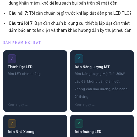
dụng khăn mềm, khô để lau sạch bụi bẩn trên bề mặt đèn.
Câu hỏi 7:
Tôi cần chuẩn bị gì trước khi lắp đặt đèn pha LED TLC?
Câu trả lời 7:
Bạn cần chuẩn bị dụng cụ, thiết bị lắp đặt cần thiết,
đảm bảo an toàn điện và tham khảo hướng dẫn kỹ thuật nếu cần.
SẢN PHẨM NỔI BẬT
✓
✓
Thành Đạt LED
Đèn Năng Lượng MT
Đèn LED chính hãng
Đèn Năng Lượng Mặt Trời 300W
Lắp đặt không cần điện lưới,
không cần đào đường, bảo hành
24 tháng.
✓
✓
Đèn Nhà Xưởng
Đèn Đường LED