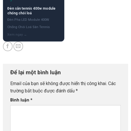
✓
Đèn sân tennis 400w module
chống chói loá
Đèn Pha LED Module 400W
Chống Chói Loá Sân Tennis
Để lại một bình luận
Email của bạn sẽ không được hiển thị công khai.
Các
trường bắt buộc được đánh dấu
*
Bình luận
*