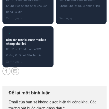
Khung Hộp Chống Chói Cho Sân
Chống Chói Module Khung Hộp
Bóng Đá Mini
✓
Đèn sân tennis 400w module
chống chói loá
Đèn Pha LED Module 400W
Chống Chói Loá Sân Tennis
Để lại một bình luận
Email của bạn sẽ không được hiển thị công khai.
Các
trường bắt buộc được đánh dấu
*