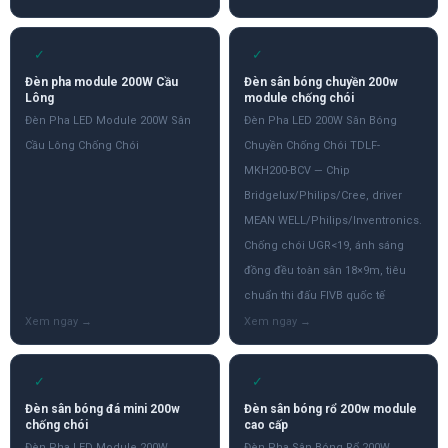
✓
✓
Đèn pha module 200W Cầu
Đèn sân bóng chuyền 200w
Lông
module chống chói
Đèn Pha LED Module 200W Sân
Đèn Pha LED 200W Sân Bóng
Cầu Lông Chống Chói
Chuyền Chống Chói TDLF-
MKH200-BCV — Chip
Bridgelux/Philips/Cree, driver
MEAN WELL/Philips/Inventronics.
Chống chói UGR<19, ánh sáng
đồng đều toàn sân 18×9m, tiêu
chuẩn thi đấu FIVB quốc tế
✓
✓
Đèn sân bóng đá mini 200w
Đèn sân bóng rổ 200w module
chống chói
cao cấp
Đèn Pha LED Module 200W
Đèn Pha Sân Bóng Rổ 200W