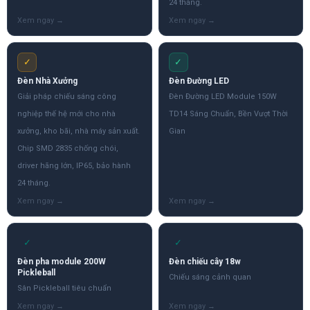
24 tháng.
✓
✓
Đèn Nhà Xưởng
Đèn Đường LED
Giải pháp chiếu sáng công
Đèn Đường LED Module 150W
nghiệp thế hệ mới cho nhà
TD14 Sáng Chuẩn, Bền Vượt Thời
xưởng, kho bãi, nhà máy sản xuất.
Gian
Chip SMD 2835 chống chói,
driver hãng lớn, IP65, bảo hành
24 tháng.
✓
✓
Đèn pha module 200W
Đèn chiếu cây 18w
Pickleball
Chiếu sáng cảnh quan
Sân Pickleball tiêu chuẩn