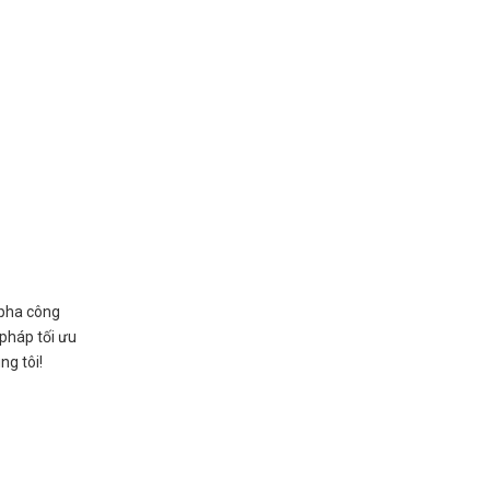
 pha công
pháp tối ưu
g tôi!