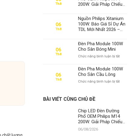
200W: Giải Pháp Chiếu
Th8
Sáng Đỉnh Cao, Khẳng
Định Vị Thế Số 1 Của
Nguồn Philips Xitanium
Thành Đạt LED
100W: Báo Giá Sỉ Dự Án
06
TDL Mới Nhất 2026 –
Th8
Chuyên Gia Số 1 Việt
Nam
Đèn Pha Module 100W
Cho Sân Bóng Mini
06
Th8
ở
Chức năng bình luận bị tắt
Đèn
Pha
Đèn Pha Module 100W
Module
Cho Sân Cầu Lông
06
100W
Th8
ở
Chức năng bình luận bị tắt
Cho
Đèn
Sân
Pha
Bóng
Module
Mini
BÀI VIẾT CÙNG CHỦ ĐỀ
100W
Cho
Chip LED Đèn Đường
Sân
Phố OEM Philips M14
Cầu
200W: Giải Pháp Chiếu
Lông
Sáng Đỉnh Cao, Khẳng
06/08/2026
Định Vị Thế Số 1 Của
o chất lượng