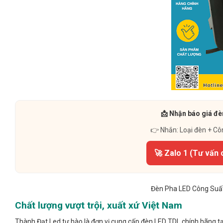
📩 Nhận báo giá đè
👉 Nhắn: Loại đèn + Cô
🚀 Zalo 1 (Tư vấn 
Đèn Pha LED Công Suất
Chất lượng vượt trội, xuất xứ Việt Nam
Thành Đạt Led tự hào là đơn vị cung cấp đèn LED TDL chính hãng t