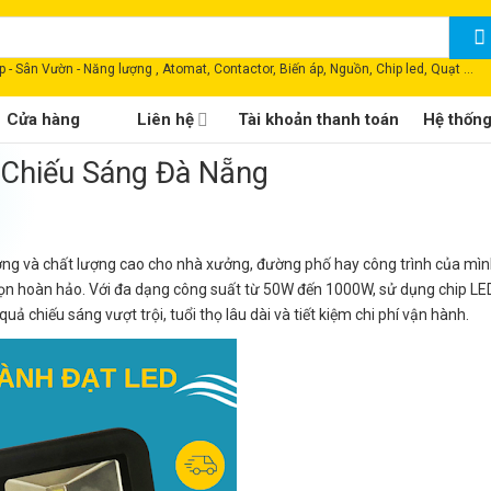
 - Sân Vườn - Năng lượng , Atomat, Contactor, Biến áp, Nguồn, Chip led, Quạt ...
Cửa hàng
Liên hệ
Tài khoản thanh toán
Hệ thốn
 Chiếu Sáng Đà Nẵng
ượng và chất lượng cao cho nhà xưởng, đường phố hay công trình của mìn
họn hoàn hảo. Với đa dạng công suất từ 50W đến 1000W, sử dụng chip LE
 chiếu sáng vượt trội, tuổi thọ lâu dài và tiết kiệm chi phí vận hành.