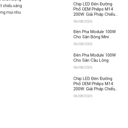
Thành Đạt LED
Chip LED Đèn Đường
ất chiếu sáng
Phố OEM Philips M14
 ứng mọi nhu
200W: Giải Pháp Chiếu
Sáng Đỉnh Cao, Khẳng
06/08/2026
Định Vị Thế Số 1 Của
Thành Đạt LED
Đèn Pha Module 100W
Cho Sân Bóng Mini
06/08/2026
Đèn Pha Module 100W
Cho Sân Cầu Lông
06/08/2026
Chip LED Đèn Đường
Phố OEM Philips M14
200W: Giải Pháp Chiếu
Sáng Đỉnh Cao, Khẳng
06/08/2026
Định Vị Thế Số 1 Của
Thành Đạt LED