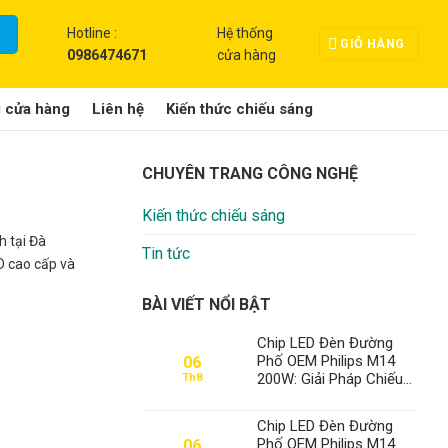
Hotline :
Hệ thống
GIỎ HÀNG
0986474671
cửa hàng
g cửa hàng
Liên hệ
Kiến thức chiếu sáng
CHUYÊN TRANG CÔNG NGHỆ
Kiến thức chiếu sáng
h tại Đà
Tin tức
D cao cấp và
BÀI VIẾT NỔI BẬT
Chip LED Đèn Đường
Phố OEM Philips M14
06
200W: Giải Pháp Chiếu
Th8
Sáng Đỉnh Cao, Khẳng
Định Vị Thế Số 1 Của
Chip LED Đèn Đường
Thành Đạt LED
Phố OEM Philips M14
06