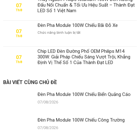
100W
Đấu Nối Chuẩn & Tối Ưu Hiệu Suất – Thành Đạt
07
Chiếu
LED Số 1 Việt Nam
Th8
Công
Trường
Đèn Pha Module 100W Chiếu Bãi Đỗ Xe
07
ở
Chức năng bình luận bị tắt
Th8
Đèn
Pha
Module
Chip LED Đèn Đường Phố OEM Philips M14
100W
300W: Giải Pháp Chiếu Sáng Vượt Trội, Khẳng
07
Chiếu
Định Vị Thế Số 1 Của Thành Đạt LED
Th8
Bãi
Đỗ
Xe
BÀI VIẾT CÙNG CHỦ ĐỀ
Đèn Pha Module 100W Chiếu Biển Quảng Cáo
07/08/2026
Đèn Pha Module 100W Chiếu Công Trường
07/08/2026