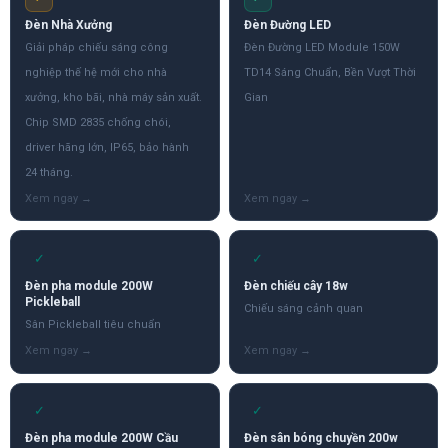
Đèn Nhà Xưởng
Đèn Đường LED
Giải pháp chiếu sáng công
Đèn Đường LED Module 150W
nghiệp thế hệ mới cho nhà
TD14 Sáng Chuẩn, Bền Vượt Thời
xưởng, kho bãi, nhà máy sản xuất.
Gian
Chip SMD 2835 chống chói,
driver hãng lớn, IP65, bảo hành
24 tháng.
✓
✓
Đèn pha module 200W
Đèn chiếu cây 18w
Pickleball
Chiếu sáng cảnh quan
Sân Pickleball tiêu chuẩn
✓
✓
Đèn pha module 200W Cầu
Đèn sân bóng chuyền 200w