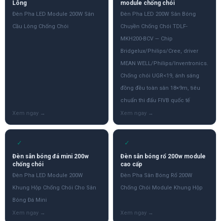
Lông
module chống chói
Đèn Pha LED Module 200W Sân
Đèn Pha LED 200W Sân Bóng
Cầu Lông Chống Chói
Chuyền Chống Chói TDLF-
MKH200-BCV — Chip
Bridgelux/Philips/Cree, driver
MEAN WELL/Philips/Inventronics.
Chống chói UGR<19, ánh sáng
đồng đều toàn sân 18×9m, tiêu
chuẩn thi đấu FIVB quốc tế
✓
✓
Đèn sân bóng đá mini 200w
Đèn sân bóng rổ 200w module
chống chói
cao cấp
Đèn Pha LED Module 200W
Đèn Pha Sân Bóng Rổ 200W
Khung Hộp Chống Chói Cho Sân
Chống Chói Module Khung Hộp
Bóng Đá Mini