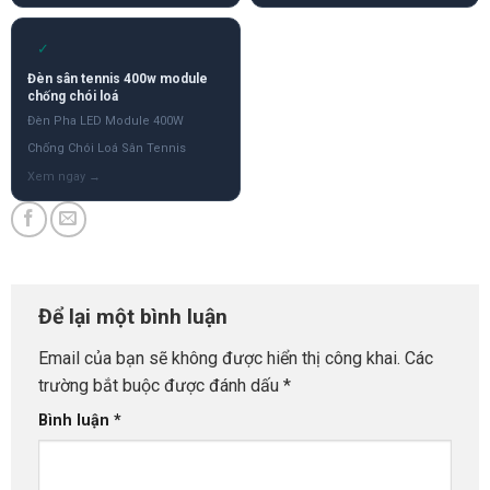
✓
Đèn sân tennis 400w module
chống chói loá
Đèn Pha LED Module 400W
Chống Chói Loá Sân Tennis
Để lại một bình luận
Email của bạn sẽ không được hiển thị công khai.
Các
trường bắt buộc được đánh dấu
*
Bình luận
*