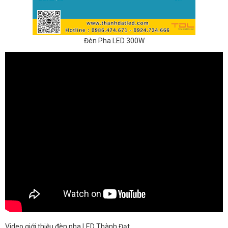
Đèn Pha LED 300W
Video giới thiệu đèn pha LED Thành Đạt