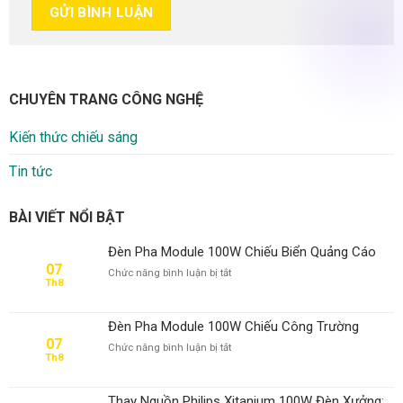
CHUYÊN TRANG CÔNG NGHỆ
Kiến thức chiếu sáng
Tin tức
BÀI VIẾT NỔI BẬT
Đèn Pha Module 100W Chiếu Biển Quảng Cáo
07
ở
Chức năng bình luận bị tắt
Th8
Đèn
Pha
Module
Đèn Pha Module 100W Chiếu Công Trường
100W
07
ở
Chức năng bình luận bị tắt
Chiếu
Th8
Đèn
Biển
Pha
Quảng
Module
Cáo
Thay Nguồn Philips Xitanium 100W Đèn Xưởng: