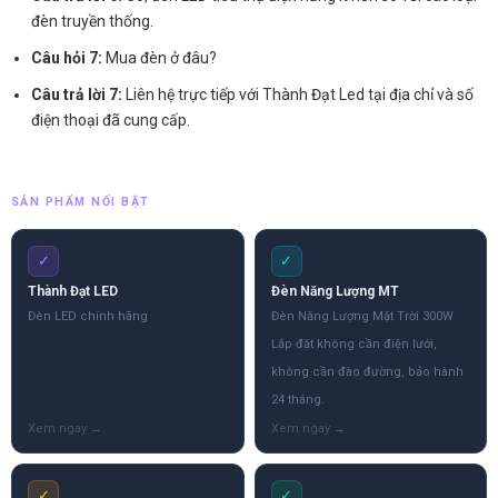
đèn truyền thống.
Câu hỏi 7:
Mua đèn ở đâu?
Câu trả lời 7:
Liên hệ trực tiếp với Thành Đạt Led tại địa chỉ và số
điện thoại đã cung cấp.
SẢN PHẨM NỔI BẬT
✓
✓
Thành Đạt LED
Đèn Năng Lượng MT
Đèn LED chính hãng
Đèn Năng Lượng Mặt Trời 300W
Lắp đặt không cần điện lưới,
không cần đào đường, bảo hành
24 tháng.
✓
✓