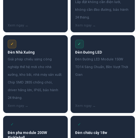
Lắp đặt không cần điện lưới,
không cần đào đường, bảo hành
24 tháng.
✓
✓
Đèn Nhà Xưởng
Đèn Đường LED
Giải pháp chiếu sáng công
Đèn Đường LED Module 150W
nghiệp thế hệ mới cho nhà
TD14 Sáng Chuẩn, Bền Vượt Thời
xưởng, kho bãi, nhà máy sản xuất.
Gian
Chip SMD 2835 chống chói,
driver hãng lớn, IP65, bảo hành
24 tháng.
✓
✓
Đèn pha module 200W
Đèn chiếu cây 18w
Pickleball