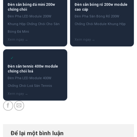
Đèn sân bóng đá mini 200w
Đèn sân bóng rổ 200w module
chống chói
cao cấp
Đèn Pha LED Module 200W
Đèn Pha Sân Bóng Rổ 200W
Khung Hộp Chống Chói Cho Sân
Chống Chói Module Khung Hộp
Bóng Đá Mini
✓
Đèn sân tennis 400w module
chống chói loá
Đèn Pha LED Module 400W
Chống Chói Loá Sân Tennis
Để lại một bình luận