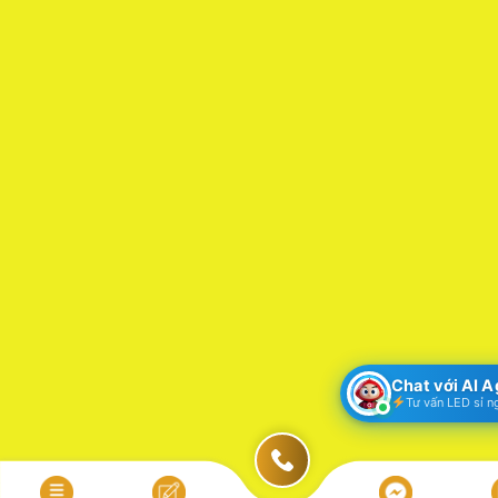
Chat với AI 
Tư vấn LED sỉ n