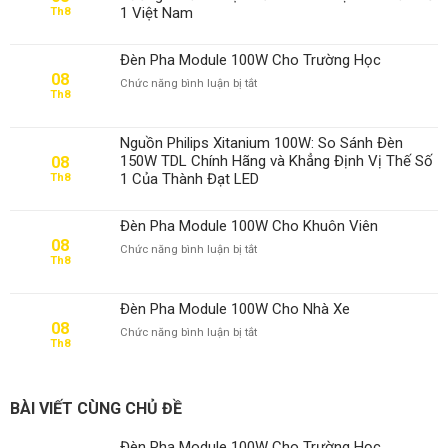
1 Việt Nam
Th8
Đèn Pha Module 100W Cho Trường Học
08
ở
Chức năng bình luận bị tắt
Th8
Đèn
Pha
Module
Nguồn Philips Xitanium 100W: So Sánh Đèn
100W
150W TDL Chính Hãng và Khẳng Định Vị Thế Số
08
Cho
1 Của Thành Đạt LED
Th8
Trường
Học
Đèn Pha Module 100W Cho Khuôn Viên
08
ở
Chức năng bình luận bị tắt
Th8
Đèn
Pha
Module
Đèn Pha Module 100W Cho Nhà Xe
100W
08
ở
Chức năng bình luận bị tắt
Cho
Th8
Đèn
Khuôn
Pha
Viên
Module
100W
BÀI VIẾT CÙNG CHỦ ĐỀ
Cho
Nhà
Đèn Pha Module 100W Cho Trường Học