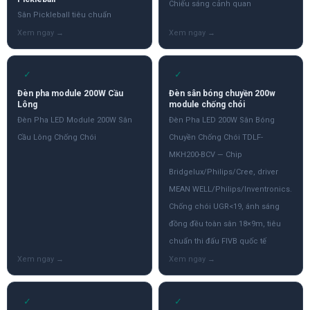
Chiếu sáng cảnh quan
Sân Pickleball tiêu chuẩn
✓
✓
Đèn pha module 200W Cầu
Đèn sân bóng chuyền 200w
Lông
module chống chói
Đèn Pha LED Module 200W Sân
Đèn Pha LED 200W Sân Bóng
Cầu Lông Chống Chói
Chuyền Chống Chói TDLF-
MKH200-BCV — Chip
Bridgelux/Philips/Cree, driver
MEAN WELL/Philips/Inventronics.
Chống chói UGR<19, ánh sáng
đồng đều toàn sân 18×9m, tiêu
chuẩn thi đấu FIVB quốc tế
✓
✓