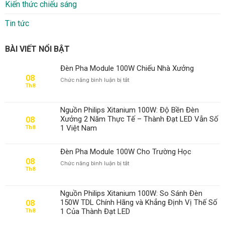
Kiến thức chiếu sáng
Tin tức
BÀI VIẾT NỔI BẬT
Đèn Pha Module 100W Chiếu Nhà Xưởng
08
ở
Chức năng bình luận bị tắt
Th8
Đèn
Pha
Module
Nguồn Philips Xitanium 100W: Độ Bền Đèn
100W
Xưởng 2 Năm Thực Tế – Thành Đạt LED Vẫn Số
08
Chiếu
1 Việt Nam
Th8
Nhà
Xưởng
Đèn Pha Module 100W Cho Trường Học
08
ở
Chức năng bình luận bị tắt
Th8
Đèn
Pha
Module
Nguồn Philips Xitanium 100W: So Sánh Đèn
100W
150W TDL Chính Hãng và Khẳng Định Vị Thế Số
08
Cho
1 Của Thành Đạt LED
Th8
Trường
Học