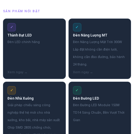
SẢN PHẨM NỔI BẬT
✓
✓
Thành Đạt LED
Đèn Năng Lượng MT
Đèn LED chính hãng
Đèn Năng Lượng Mặt Trời 300W
Lắp đặt không cần điện lưới,
không cần đào đường, bảo hành
24 tháng.
✓
✓
Đèn Nhà Xưởng
Đèn Đường LED
Giải pháp chiếu sáng công
Đèn Đường LED Module 150W
nghiệp thế hệ mới cho nhà
TD14 Sáng Chuẩn, Bền Vượt Thời
xưởng, kho bãi, nhà máy sản xuất.
Gian
Chip SMD 2835 chống chói,