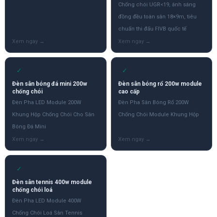
Chống chói UGR<19, ánh sáng
đồng đều toàn sân 18×9m, tiêu
chuẩn thi đấu FIVB quốc tế
✓
✓
Đèn sân bóng đá mini 200w
Đèn sân bóng rổ 200w module
chống chói
cao cấp
Đèn Pha LED Module 200W
Đèn Pha Sân Bóng Rổ 200W
Khung Hộp Chống Chói Cho Sân
Chống Chói Module Khung Hộp
Bóng Đá Mini
✓
Đèn sân tennis 400w module
chống chói loá
Đèn Pha LED Module 400W
Chống Chói Loá Sân Tennis