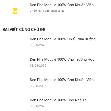
Đèn Pha Module 100W Cho Khuôn Viên
08
ở
Chức năng bình luận bị tắt
Th8
Đèn
Pha
Module
100W
BÀI VIẾT CÙNG CHỦ ĐỀ
Cho
Khuôn
Đèn Pha Module 100W Chiếu Nhà Xưởng
Viên
08/08/2026
Đèn Pha Module 100W Cho Trường Học
08/08/2026
Đèn Pha Module 100W Cho Khuôn Viên
08/08/2026
Đèn Pha Module 100W Cho Nhà Xe
08/08/2026