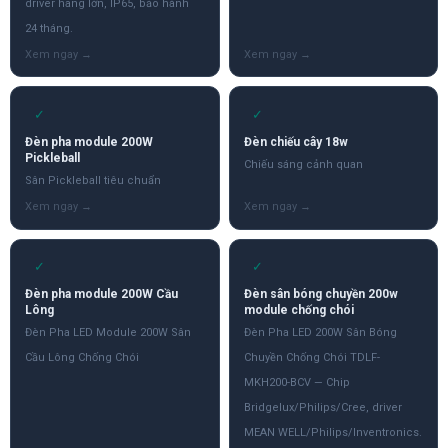
driver hãng lớn, IP65, bảo hành
24 tháng.
✓
✓
Đèn pha module 200W
Đèn chiếu cây 18w
Pickleball
Chiếu sáng cảnh quan
Sân Pickleball tiêu chuẩn
✓
✓
Đèn pha module 200W Cầu
Đèn sân bóng chuyền 200w
Lông
module chống chói
Đèn Pha LED Module 200W Sân
Đèn Pha LED 200W Sân Bóng
Cầu Lông Chống Chói
Chuyền Chống Chói TDLF-
MKH200-BCV — Chip
Bridgelux/Philips/Cree, driver
MEAN WELL/Philips/Inventronics.