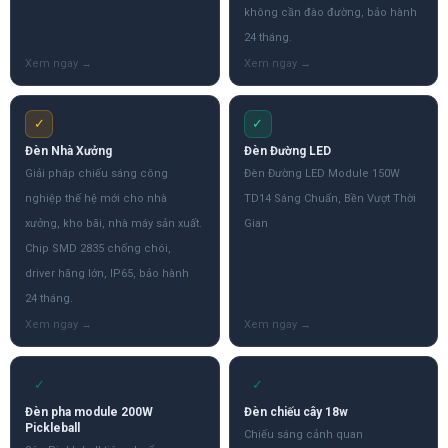
không cần đào đường, bảo hành
24 tháng.
✓
✓
Đèn Nhà Xưởng
Đèn Đường LED
Giải pháp chiếu sáng công
Đèn Đường LED Module 150W
nghiệp thế hệ mới cho nhà
TD14 Sáng Chuẩn, Bền Vượt Thời
xưởng, kho bãi, nhà máy sản xuất.
Gian
Chip SMD 2835 chống chói,
driver hãng lớn, IP65, bảo hành
24 tháng.
✓
✓
Đèn pha module 200W
Đèn chiếu cây 18w
Pickleball
Chiếu sáng cảnh quan