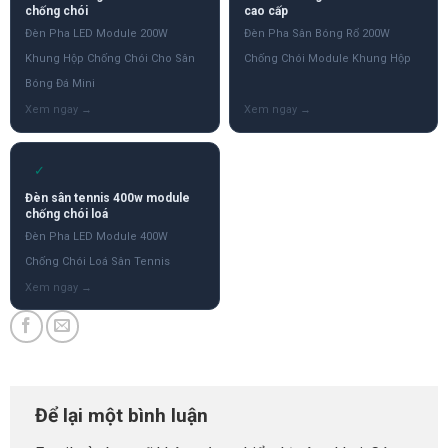
chống chói
cao cấp
Đèn Pha LED Module 200W
Đèn Pha Sân Bóng Rổ 200W
Khung Hộp Chống Chói Cho Sân
Chống Chói Module Khung Hộp
Bóng Đá Mini
✓
Đèn sân tennis 400w module
chống chói loá
Đèn Pha LED Module 400W
Chống Chói Loá Sân Tennis
Để lại một bình luận