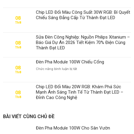
Pha
Module
Chip LED Đổi Màu Công Suất 30W RGB: Bí Quyết
100W
Chiếu Sáng Đẳng Cấp Từ Thành Đạt LED
08
Cho
Th8
Sân
Vườn
Sửa Đèn Công Nghiệp: Nguồn Philips Xitanium –
Báo Giá Dự Án 2026 Tiết Kiệm 70% Điện Cùng
08
Thành Đạt LED
Th8
Đèn Pha Module 100W Chiếu Cổng
08
ở
Chức năng bình luận bị tắt
Th8
Đèn
Pha
Module
Chip LED Đổi Màu 20W RGB: Khám Phá Sức
100W
Mạnh Ánh Sáng Tinh Tế Từ Thành Đạt LED –
08
Chiếu
Đỉnh Cao Công Nghệ
Th8
Cổng
BÀI VIẾT CÙNG CHỦ ĐỀ
Đèn Pha Module 100W Cho Sân Vườn