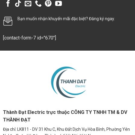
Bạn muốn nhận khuyến mãi đặc biệt? Đăng ký ngay.
[contact-form-7 id="670"]
Thành Đạt Electric trực thuộc CÔNG TY TNHH TM & DV
THÀNH ĐẠT
Địa chỉ: LK811 - DV 31 Khu C, Khu Đất Dịch Vụ Hòa Bình, Phường Yên