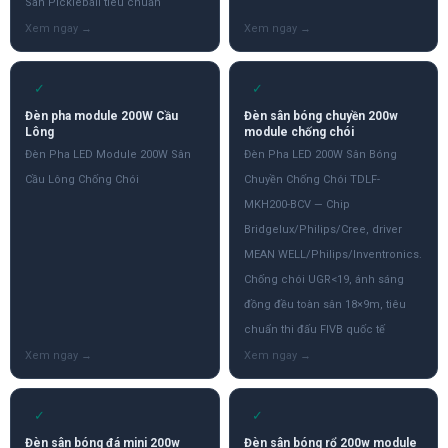
Sân Pickleball tiêu chuẩn
✓
✓
Đèn pha module 200W Cầu
Đèn sân bóng chuyền 200w
Lông
module chống chói
Đèn Pha LED Module 200W Sân
Đèn Pha LED 200W Sân Bóng
Cầu Lông Chống Chói
Chuyền Chống Chói TDLF-
MKH200-BCV — Chip
Bridgelux/Philips/Cree, driver
MEAN WELL/Philips/Inventronics.
Chống chói UGR<19, ánh sáng
đồng đều toàn sân 18×9m, tiêu
chuẩn thi đấu FIVB quốc tế
✓
✓
Đèn sân bóng đá mini 200w
Đèn sân bóng rổ 200w module