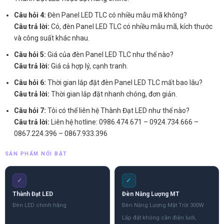
Câu hỏi 4:
Đèn Panel LED TLC có nhiều mẫu mã không?
Câu trả lời:
Có, đèn Panel LED TLC có nhiều mẫu mã, kích thước
và công suất khác nhau.
Câu hỏi 5:
Giá của đèn Panel LED TLC như thế nào?
Câu trả lời:
Giá cả hợp lý, cạnh tranh.
Câu hỏi 6:
Thời gian lắp đặt đèn Panel LED TLC mất bao lâu?
Câu trả lời:
Thời gian lắp đặt nhanh chóng, đơn giản.
Câu hỏi 7:
Tôi có thể liên hệ Thành Đạt LED như thế nào?
Câu trả lời:
Liên hệ hotline: 0986.474.671 – 0924.734.666 –
0867.224.396 – 0867.933.396
SẢN PHẨM NỔI BẬT
✓
✓
Thành Đạt LED
Đèn Năng Lượng MT
Đèn LED chính hãng
Đèn Năng Lượng Mặt Trời 300W
Lắp đặt không cần điện lưới,