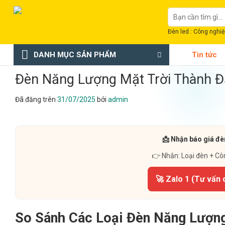
Chuyển
Tìm
đến
kiếm:
nội
Đèn led : Công nghiệp
dung
DANH MỤC SẢN PHẨM
Tin tức
Đèn Năng Lượng Mặt Trời Thành Đạ
Đã đăng trên
31/07/2025
bởi
admin
📩 Nhận báo giá đè
👉 Nhắn: Loại đèn + Cô
🚀 Zalo 1 (Tư vấn 
So Sánh Các Loại Đèn Năng Lượng