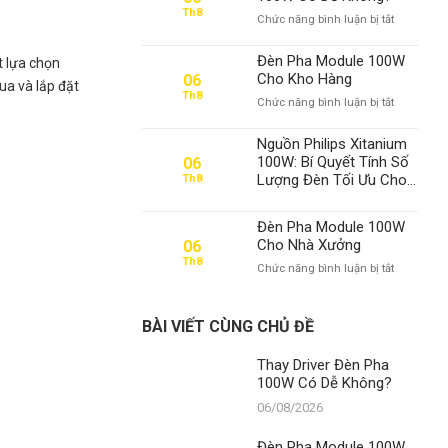
Th8
ở
Chức năng bình luận bị tắt
Thay
Driver
Đèn Pha Module 100W
t lựa chọn
Đèn
Cho Kho Hàng
06
ua và lắp đặt
Pha
Th8
ở
Chức năng bình luận bị tắt
100W
Đèn
Có
Pha
Dễ
Nguồn Philips Xitanium
Module
Không?
100W: Bí Quyết Tính Số
06
100W
Lượng Đèn Tối Ưu Cho
Th8
Cho
Mọi Dự Án Chiếu Sáng –
Kho
Thành Đạt LED Số 1 Việt
Hàng
Đèn Pha Module 100W
Nam
Cho Nhà Xưởng
06
Th8
ở
Chức năng bình luận bị tắt
Đèn
Pha
Module
BÀI VIẾT CÙNG CHỦ ĐỀ
100W
Cho
Thay Driver Đèn Pha
Nhà
100W Có Dễ Không?
Xưởng
06/08/2026
Đèn Pha Module 100W