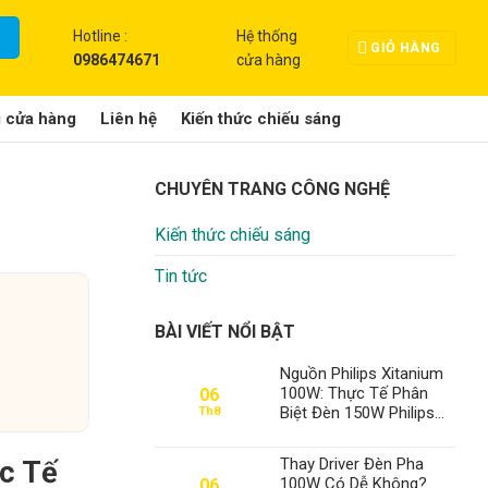
Hotline :
Hệ thống
GIỎ HÀNG
0986474671
cửa hàng
g cửa hàng
Liên hệ
Kiến thức chiếu sáng
CHUYÊN TRANG CÔNG NGHỆ
Kiến thức chiếu sáng
Tin tức
BÀI VIẾT NỔI BẬT
Nguồn Philips Xitanium
100W: Thực Tế Phân
06
Biệt Đèn 150W Philips
Th8
Chính Hãng
Thay Driver Đèn Pha
c Tế
100W Có Dễ Không?
06