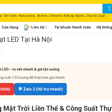
 - Sân Vườn - Năng lượng , Atomat, Contactor, Biến áp, Nguồn, Chip led, Quạt ...
Cửa hàng
Liên hệ
Tài khoản thanh toán
Hệ thốn
t LED Tại Hà Nội
n LED – tư vấn nhanh & giá tận xưởng
ng suất + Số lượng để nhận báo giá nhanh
chính)
💬 Zalo 2 (Hỗ trợ nhanh)
 Mặt Trời Liền Thể & Công Suất Thự