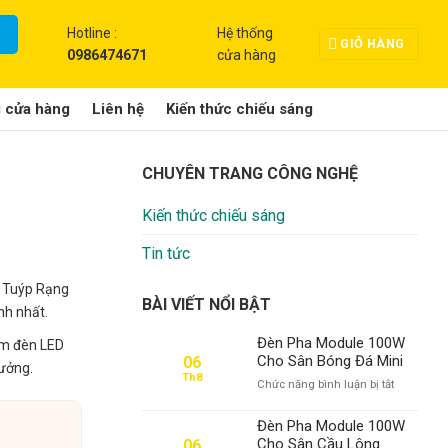
Hotline :
Hệ thống
GIỎ HÀNG
0986474671
cửa hàng
g cửa hàng
Liên hệ
Kiến thức chiếu sáng
CHUYÊN TRANG CÔNG NGHỆ
Kiến thức chiếu sáng
Tin tức
D Tuýp Rạng
BÀI VIẾT NỔI BẬT
nh nhất.
Đèn Pha Module 100W
hẩm đèn LED
Cho Sân Bóng Đá Mini
06
xưởng.
Th8
ở
Chức năng bình luận bị tắt
Đèn
Pha
Đèn Pha Module 100W
Module
Cho Sân Cầu Lông
06