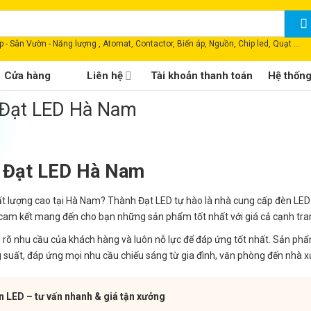
 - Sân Vườn - Năng lượng , Atomat, Contactor, Biến áp, Nguồn, Chip led, Quạt ...
Cửa hàng
Liên hệ
Tài khoản thanh toán
Hệ thốn
 Đạt LED Hà Nam
 Đạt LED Hà Nam
hất lượng cao tại Hà Nam? Thành Đạt LED tự hào là nhà cung cấp đèn LE
 cam kết mang đến cho bạn những sản phẩm tốt nhất với giá cả cạnh tra
ểu rõ nhu cầu của khách hàng và luôn nỗ lực để đáp ứng tốt nhất. Sản p
suất, đáp ứng mọi nhu cầu chiếu sáng từ gia đình, văn phòng đến nhà 
n LED – tư vấn nhanh & giá tận xưởng