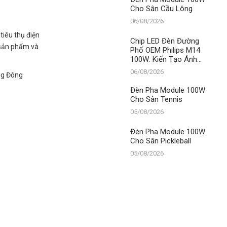
Cho Sân Cầu Lông
06/08/2026
tiêu thụ điện
Chip LED Đèn Đường
g sản phẩm và
Phố OEM Philips M14
100W: Kiến Tạo Ánh
Sáng Vàng Vượt Trội –
06/08/2026
ạng Đông
Khẳng Định Vị Thế Số 1
Của Thành Đạt LED
Đèn Pha Module 100W
Cho Sân Tennis
05/08/2026
Đèn Pha Module 100W
Cho Sân Pickleball
05/08/2026