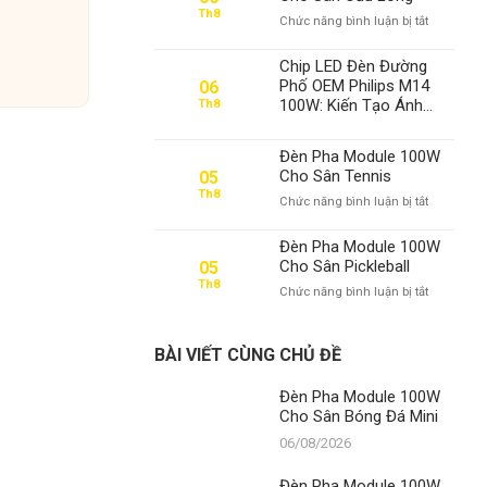
100W
Th8
ở
Chức năng bình luận bị tắt
Cho
Đèn
Sân
Pha
Bóng
Chip LED Đèn Đường
Module
Đá
Phố OEM Philips M14
06
100W
Mini
100W: Kiến Tạo Ánh
Th8
Cho
Sáng Vàng Vượt Trội –
Sân
Khẳng Định Vị Thế Số 1
Cầu
Đèn Pha Module 100W
Của Thành Đạt LED
Lông
Cho Sân Tennis
05
Th8
ở
Chức năng bình luận bị tắt
Đèn
Pha
Đèn Pha Module 100W
Module
Cho Sân Pickleball
05
100W
Th8
ở
Chức năng bình luận bị tắt
Cho
Đèn
Sân
Pha
Tennis
Module
BÀI VIẾT CÙNG CHỦ ĐỀ
100W
Cho
Đèn Pha Module 100W
Sân
Cho Sân Bóng Đá Mini
Pickleball
06/08/2026
Đèn Pha Module 100W