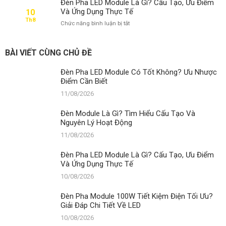
Biết
Đèn Pha LED Module Là Gì? Cấu Tạo, Ưu Điểm
Là
Và Ứng Dụng Thực Tế
10
Gì?
Th8
ở
Chức năng bình luận bị tắt
Tìm
Đèn
Hiểu
Pha
Cấu
LED
Tạo
BÀI VIẾT CÙNG CHỦ ĐỀ
Module
Và
Là
Nguyên
Đèn Pha LED Module Có Tốt Không? Ưu Nhược
Gì?
Lý
Điểm Cần Biết
Cấu
Hoạt
Tạo,
Động
11/08/2026
Ưu
Điểm
Đèn Module Là Gì? Tìm Hiểu Cấu Tạo Và
Và
Nguyên Lý Hoạt Động
Ứng
11/08/2026
Dụng
Thực
Tế
Đèn Pha LED Module Là Gì? Cấu Tạo, Ưu Điểm
Và Ứng Dụng Thực Tế
10/08/2026
Đèn Pha Module 100W Tiết Kiệm Điện Tối Ưu?
Giải Đáp Chi Tiết Về LED
10/08/2026