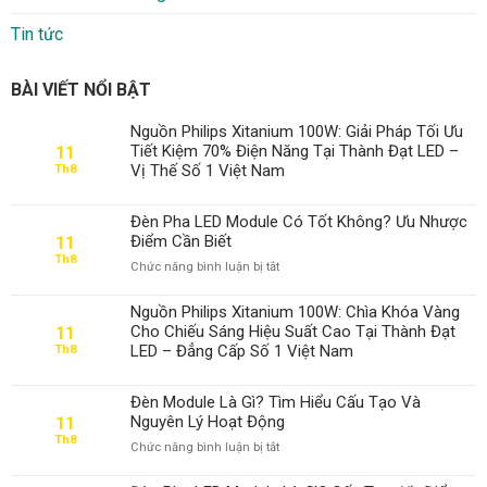
Tin tức
BÀI VIẾT NỔI BẬT
Nguồn Philips Xitanium 100W: Giải Pháp Tối Ưu
Tiết Kiệm 70% Điện Năng Tại Thành Đạt LED –
11
Vị Thế Số 1 Việt Nam
Th8
Đèn Pha LED Module Có Tốt Không? Ưu Nhược
Điểm Cần Biết
11
Th8
ở
Chức năng bình luận bị tắt
Đèn
Pha
Nguồn Philips Xitanium 100W: Chìa Khóa Vàng
LED
Cho Chiếu Sáng Hiệu Suất Cao Tại Thành Đạt
11
Module
LED – Đẳng Cấp Số 1 Việt Nam
Th8
Có
Tốt
Không?
Đèn Module Là Gì? Tìm Hiểu Cấu Tạo Và
Ưu
Nguyên Lý Hoạt Động
11
Nhược
Th8
ở
Chức năng bình luận bị tắt
Điểm
Đèn
Cần
Module