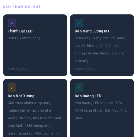
SẢN PHẨM NỔI BẬT
✓
✓
Thành Đạt LED
Đèn Năng Lượng MT
Đèn LED chính hãng
Đèn Năng Lượng Mặt Trời 300W
Lắp đặt không cần điện lưới,
không cần đào đường, bảo hành
24 tháng.
✓
✓
Đèn Nhà Xưởng
Đèn Đường LED
Giải pháp chiếu sáng công
Đèn Đường LED Module 150W
nghiệp thế hệ mới cho nhà
TD14 Sáng Chuẩn, Bền Vượt Thời
xưởng, kho bãi, nhà máy sản xuất.
Gian
Chip SMD 2835 chống chói,
driver hãng lớn, IP65, bảo hành