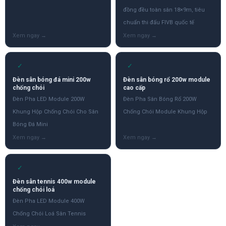
đồng đều toàn sân 18×9m, tiêu
chuẩn thi đấu FIVB quốc tế
✓
✓
Đèn sân bóng đá mini 200w
Đèn sân bóng rổ 200w module
chống chói
cao cấp
Đèn Pha LED Module 200W
Đèn Pha Sân Bóng Rổ 200W
Khung Hộp Chống Chói Cho Sân
Chống Chói Module Khung Hộp
Bóng Đá Mini
✓
Đèn sân tennis 400w module
chống chói loá
Đèn Pha LED Module 400W
Chống Chói Loá Sân Tennis