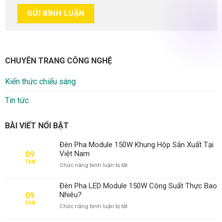
CHUYÊN TRANG CÔNG NGHỆ
Kiến thức chiếu sáng
Tin tức
BÀI VIẾT NỔI BẬT
Đèn Pha Module 150W Khung Hộp Sản Xuất Tại
Việt Nam
09
Th8
ở
Chức năng bình luận bị tắt
Đèn
Pha
Đèn Pha LED Module 150W Công Suất Thực Bao
Module
Nhiêu?
09
150W
Th8
ở
Chức năng bình luận bị tắt
Khung
Đèn
Hộp