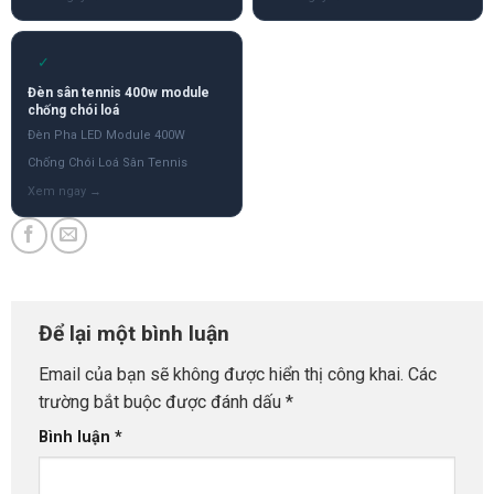
✓
Đèn sân tennis 400w module
chống chói loá
Đèn Pha LED Module 400W
Chống Chói Loá Sân Tennis
Để lại một bình luận
Email của bạn sẽ không được hiển thị công khai.
Các
trường bắt buộc được đánh dấu
*
Bình luận
*