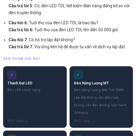
Câu trả lời 5:
Có, đèn LED TDL tiết kiệm điện năng đáng kể so với
đèn truyền thống.
Câu hỏi 6:
Tuổi thọ của đèn LED TDL là bao lâu?
Câu trả lời 6:
Tuổi thọ của đèn LED TDL lên đến 50.000 giờ.
Câu hỏi 7:
Có hỗ trợ lắp đặt không?
Câu trả lời 7:
Vui lòng liên hệ để được tư vấn về dịch vụ lắp đặt.
SẢN PHẨM NỔI BẬT
✓
✓
Thành Đạt LED
Đèn Năng Lượng MT
Đèn LED chính hãng
Đèn Năng Lượng Mặt Trời 300W
Lắp đặt không cần điện lưới,
không cần đào đường, bảo hành
24 tháng.