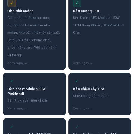
✓
✓
Đèn Nhà Xưởng
Đèn Đường LED
Giải pháp chiếu sáng công
Đèn Đường LED Module 150W
nghiệp thế hệ mới cho nhà
TD14 Sáng Chuẩn, Bền Vượt Thời
xưởng, kho bãi, nhà máy sản xuất.
Gian
Chip SMD 2835 chống chói,
driver hãng lớn, IP65, bảo hành
24 tháng.
✓
✓
Đèn pha module 200W
Đèn chiếu cây 18w
Pickleball
Chiếu sáng cảnh quan
Sân Pickleball tiêu chuẩn
✓
✓