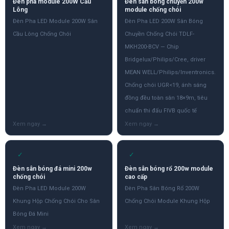
Đèn pha module 200W Cầu
Đèn sân bóng chuyền 200w
Lông
module chống chói
Đèn Pha LED Module 200W Sân
Đèn Pha LED 200W Sân Bóng
Cầu Lông Chống Chói
Chuyền Chống Chói TDLF-
MKH200-BCV — Chip
Bridgelux/Philips/Cree, driver
MEAN WELL/Philips/Inventronics.
Chống chói UGR<19, ánh sáng
đồng đều toàn sân 18×9m, tiêu
chuẩn thi đấu FIVB quốc tế
✓
✓
Đèn sân bóng đá mini 200w
Đèn sân bóng rổ 200w module
chống chói
cao cấp
Đèn Pha LED Module 200W
Đèn Pha Sân Bóng Rổ 200W
Khung Hộp Chống Chói Cho Sân
Chống Chói Module Khung Hộp
Bóng Đá Mini