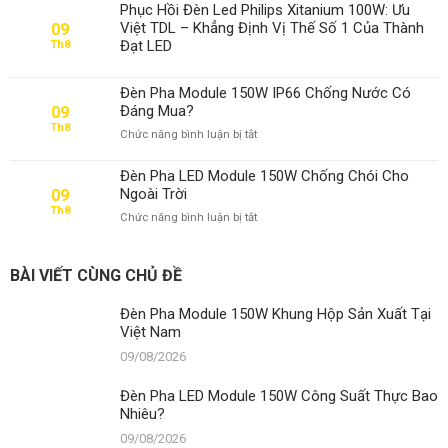
Pha
Sản
Phục Hồi Đèn Led Philips Xitanium 100W: Ưu
LED
Xuất
Việt TDL – Khẳng Định Vị Thế Số 1 Của Thành
09
Module
Tại
Đạt LED
Th8
150W
Việt
Công
Nam
Suất
Đèn Pha Module 150W IP66 Chống Nước Có
Thực
Đáng Mua?
09
Bao
Th8
ở
Chức năng bình luận bị tắt
Nhiêu?
Đèn
Pha
Đèn Pha LED Module 150W Chống Chói Cho
Module
Ngoài Trời
09
150W
Th8
ở
Chức năng bình luận bị tắt
IP66
Đèn
Chống
Pha
Nước
LED
Có
BÀI VIẾT CÙNG CHỦ ĐỀ
Module
Đáng
150W
Mua?
Đèn Pha Module 150W Khung Hộp Sản Xuất Tại
Chống
Việt Nam
Chói
Cho
09/08/2026
Ngoài
Trời
Đèn Pha LED Module 150W Công Suất Thực Bao
Nhiêu?
09/08/2026