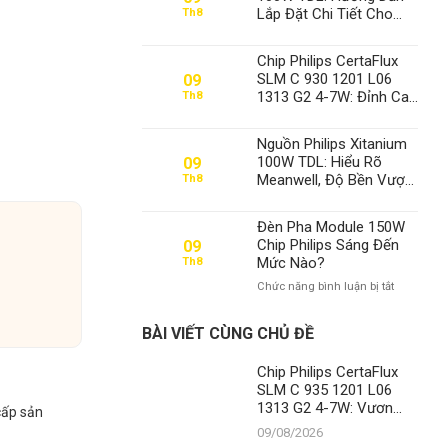
Thể Xô Đổ
Lắp Đặt Chi Tiết Cho
Th8
Sân Pickleball Từ
Chuyên Gia Thành Đạt
Chip Philips CertaFlux
LED
SLM C 930 1201 L06
09
1313 G2 4-7W: Đỉnh Cao
Th8
Chiếu Sáng Từ Thành
Đạt LED
Nguồn Philips Xitanium
100W TDL: Hiểu Rõ
09
Meanwell, Độ Bền Vượt
Th8
Trội – Khẳng Định Vị
Thế Số 1 Của Thành Đạt
Đèn Pha Module 150W
LED
Chip Philips Sáng Đến
09
Mức Nào?
Th8
ở
Chức năng bình luận bị tắt
Đèn
Pha
BÀI VIẾT CÙNG CHỦ ĐỀ
Module
150W
Chip Philips CertaFlux
Chip
SLM C 935 1201 L06
Philips
Sáng
1313 G2 4-7W: Vươn
cấp sản
Đến
Tầm Chiếu Sáng Hiện
09/08/2026
Mức
Đại Cùng Thành Đạt LED