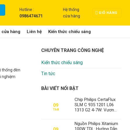
Hotline :
Hệ thống
GIỎ HÀNG
0986474671
cửa hàng
g cửa hàng
Liên hệ
Kiến thức chiếu sáng
CHUYÊN TRANG CÔNG NGHỆ
Kiến thức chiếu sáng
ệ thống đèn
Tin tức
ải nghiệm
BÀI VIẾT NỔI BẬT
Chip Philips CertaFlux
SLM C 935 1201 L06
09
1313 G2 4-7W: Vươn
Th8
Tầm Chiếu Sáng Hiện
Đại Cùng Thành Đạt LED
Nguồn Philips Xitanium
– Vị Thế Số 1 Không
100W TDL: Hướng Dẫn
09