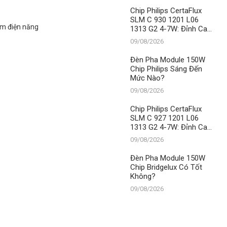
Nào?
– Vị Thế Số 1 Không
Chip Philips CertaFlux
Thể Xô Đổ
SLM C 930 1201 L06
iệm điện năng
1313 G2 4-7W: Đỉnh Cao
Chiếu Sáng Từ Thành
09/08/2026
Đạt LED
Đèn Pha Module 150W
Chip Philips Sáng Đến
Mức Nào?
09/08/2026
Chip Philips CertaFlux
SLM C 927 1201 L06
1313 G2 4-7W: Đỉnh Cao
Chiếu Sáng, Khẳng Định
09/08/2026
Vị Thế Số 1 Của Thành
Đạt LED
Đèn Pha Module 150W
Chip Bridgelux Có Tốt
Không?
09/08/2026