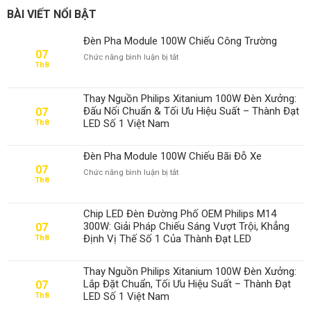
BÀI VIẾT NỔI BẬT
Đèn Pha Module 100W Chiếu Công Trường
07
ở
Chức năng bình luận bị tắt
Th8
Đèn
Pha
Module
Thay Nguồn Philips Xitanium 100W Đèn Xưởng:
100W
Đấu Nối Chuẩn & Tối Ưu Hiệu Suất – Thành Đạt
07
Chiếu
LED Số 1 Việt Nam
Th8
Công
Trường
Đèn Pha Module 100W Chiếu Bãi Đỗ Xe
07
ở
Chức năng bình luận bị tắt
Th8
Đèn
Pha
Module
Chip LED Đèn Đường Phố OEM Philips M14
100W
300W: Giải Pháp Chiếu Sáng Vượt Trội, Khẳng
07
Chiếu
Định Vị Thế Số 1 Của Thành Đạt LED
Th8
Bãi
Đỗ
Xe
Thay Nguồn Philips Xitanium 100W Đèn Xưởng:
Lắp Đặt Chuẩn, Tối Ưu Hiệu Suất – Thành Đạt
07
LED Số 1 Việt Nam
Th8