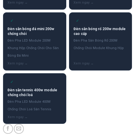
✓
✓
Đèn sân bóng đá mini 200w
Đèn sân bóng rổ 200w module
chống chói
cao cấp
Đèn Pha LED Module 200W
Đèn Pha Sân Bóng Rổ 200W
Khung Hộp Chống Chói Cho Sân
Chống Chói Module Khung Hộp
Bóng Đá Mini
✓
Đèn sân tennis 400w module
chống chói loá
Đèn Pha LED Module 400W
Chống Chói Loá Sân Tennis