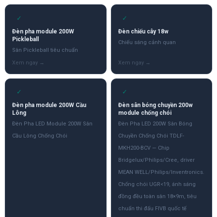
✓
✓
Đèn pha module 200W
Đèn chiếu cây 18w
Pickleball
Chiếu sáng cảnh quan
Sân Pickleball tiêu chuẩn
✓
✓
Đèn pha module 200W Cầu
Đèn sân bóng chuyền 200w
Lông
module chống chói
Đèn Pha LED Module 200W Sân
Đèn Pha LED 200W Sân Bóng
Cầu Lông Chống Chói
Chuyền Chống Chói TDLF-
MKH200-BCV — Chip
Bridgelux/Philips/Cree, driver
MEAN WELL/Philips/Inventronics.
Chống chói UGR<19, ánh sáng
đồng đều toàn sân 18×9m, tiêu
chuẩn thi đấu FIVB quốc tế