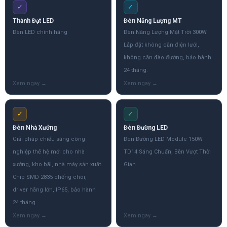
✓
✓
Thành Đạt LED
Đèn Năng Lượng MT
Đèn LED chính hãng
Đèn Năng Lượng Mặt Trời 300W
Lắp đặt không cần điện lưới,
không cần đào đường, bảo hành
24 tháng.
✓
✓
Đèn Nhà Xưởng
Đèn Đường LED
Giải pháp chiếu sáng công
Đèn Đường LED Module 150W
nghiệp thế hệ mới cho nhà
TD14 Sáng Chuẩn, Bền Vượt Thời
xưởng, kho bãi, nhà máy sản xuất.
Gian
Chip SMD 2835 chống chói,
driver hãng lớn, IP65, bảo hành
24 tháng.