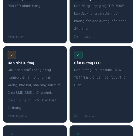
Đèn LED chính hãng
Đèn Năng Lượng Mặt Trời 300W
Lắp đặt không cần điện lưới,
không cần đào đường, bảo hành
24 tháng.
✓
✓
Đèn Nhà Xưởng
Đèn Đường LED
Giải pháp chiếu sáng công
Đèn Đường LED Module 150W
nghiệp thế hệ mới cho nhà
TD14 Sáng Chuẩn, Bền Vượt Thời
xưởng, kho bãi, nhà máy sản xuất.
Gian
Chip SMD 2835 chống chói,
driver hãng lớn, IP65, bảo hành
24 tháng.
✓
✓