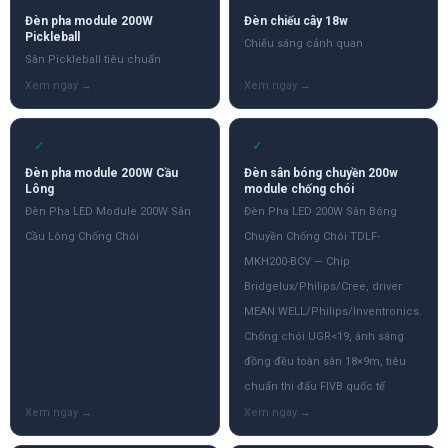
Đèn pha module 200W
Đèn chiếu cây 18w
Pickleball
Chiếu sáng cảnh quan
Sân Pickleball tiêu chuẩn
✓
✓
Đèn pha module 200W Cầu
Đèn sân bóng chuyền 200w
Lông
module chống chói
Đèn Pha LED Module 200W Sân
Đèn Pha LED 200W Sân Bóng
Cầu Lông Chống Chói
Chuyền Chống Chói TDLF-
MKH200-BCV — Chip
Bridgelux/Philips/Cree, driver
MEAN WELL/Philips/Inventronics.
Chống chói UGR<19, ánh sáng
đồng đều toàn sân 18×9m, tiêu
chuẩn thi đấu FIVB quốc tế