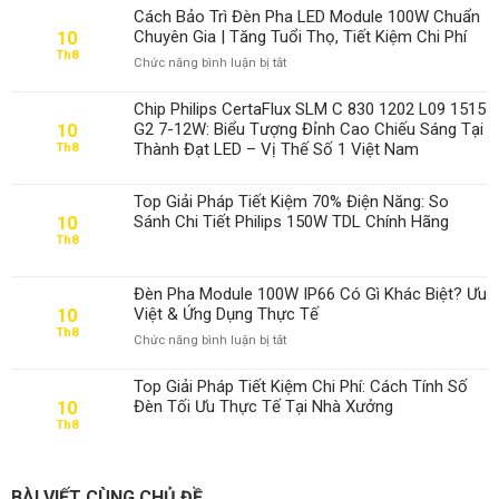
Cách Bảo Trì Đèn Pha LED Module 100W Chuẩn
Chuyên Gia | Tăng Tuổi Thọ, Tiết Kiệm Chi Phí
10
Th8
ở
Chức năng bình luận bị tắt
Cách
Bảo
Chip Philips CertaFlux SLM C 830 1202 L09 1515
Trì
G2 7-12W: Biểu Tượng Đỉnh Cao Chiếu Sáng Tại
10
Đèn
Thành Đạt LED – Vị Thế Số 1 Việt Nam
Th8
Pha
LED
Module
Top Giải Pháp Tiết Kiệm 70% Điện Năng: So
100W
Sánh Chi Tiết Philips 150W TDL Chính Hãng
10
Chuẩn
Th8
Chuyên
Gia
|
Đèn Pha Module 100W IP66 Có Gì Khác Biệt? Ưu
Tăng
Việt & Ứng Dụng Thực Tế
10
Tuổi
Th8
ở
Chức năng bình luận bị tắt
Thọ,
Đèn
Tiết
Pha
Top Giải Pháp Tiết Kiệm Chi Phí: Cách Tính Số
Kiệm
Module
Chi
Đèn Tối Ưu Thực Tế Tại Nhà Xưởng
10
100W
Phí
Th8
IP66
Có
Gì
Khác
BÀI VIẾT CÙNG CHỦ ĐỀ