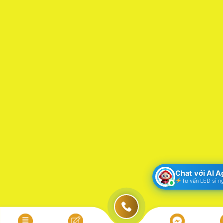
Chat với AI 
Tư vấn LED sỉ n