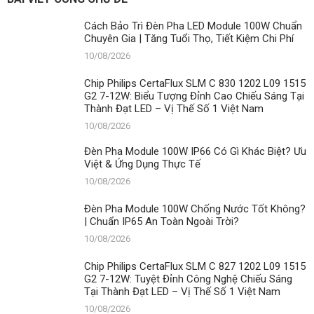
Biệt?
Ưu
Cách Bảo Trì Đèn Pha LED Module 100W Chuẩn
Việt
Chuyên Gia | Tăng Tuổi Thọ, Tiết Kiệm Chi Phí
&
Ứng
10/08/2026
Dụng
Thực
Chip Philips CertaFlux SLM C 830 1202 L09 1515
Tế
G2 7-12W: Biểu Tượng Đỉnh Cao Chiếu Sáng Tại
Thành Đạt LED – Vị Thế Số 1 Việt Nam
10/08/2026
Đèn Pha Module 100W IP66 Có Gì Khác Biệt? Ưu
Việt & Ứng Dụng Thực Tế
10/08/2026
Đèn Pha Module 100W Chống Nước Tốt Không?
| Chuẩn IP65 An Toàn Ngoài Trời?
10/08/2026
Chip Philips CertaFlux SLM C 827 1202 L09 1515
G2 7-12W: Tuyệt Đỉnh Công Nghệ Chiếu Sáng
Tại Thành Đạt LED – Vị Thế Số 1 Việt Nam
10/08/2026