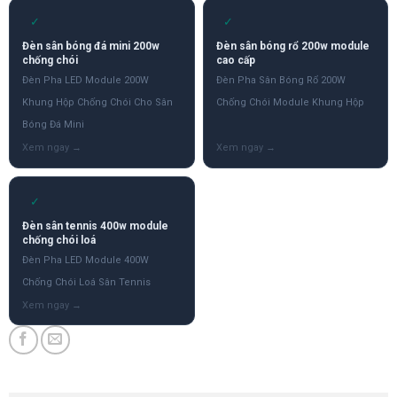
✓
✓
Đèn sân bóng đá mini 200w
Đèn sân bóng rổ 200w module
chống chói
cao cấp
Đèn Pha LED Module 200W
Đèn Pha Sân Bóng Rổ 200W
Khung Hộp Chống Chói Cho Sân
Chống Chói Module Khung Hộp
Bóng Đá Mini
✓
Đèn sân tennis 400w module
chống chói loá
Đèn Pha LED Module 400W
Chống Chói Loá Sân Tennis