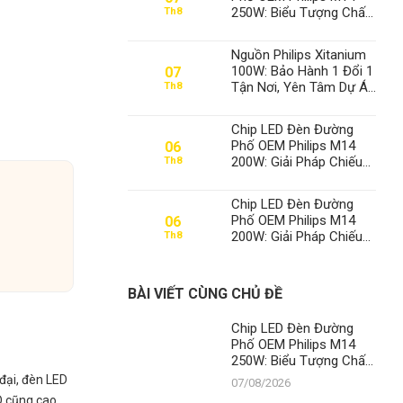
250W: Biểu Tượng Chất
Th8
Lượng, Khẳng Định Vị
Thế Số 1 Của Thành Đạt
Nguồn Philips Xitanium
LED
100W: Bảo Hành 1 Đổi 1
07
Tận Nơi, Yên Tâm Dự Án
Th8
– Thành Đạt LED Số 1
Việt Nam
Chip LED Đèn Đường
Phố OEM Philips M14
06
200W: Giải Pháp Chiếu
Th8
Sáng Đỉnh Cao, Khẳng
Định Vị Thế Số 1 Của
Chip LED Đèn Đường
Thành Đạt LED
Phố OEM Philips M14
06
200W: Giải Pháp Chiếu
Th8
Sáng Đỉnh Cao, Khẳng
Định Vị Thế Số 1 Của
Thành Đạt LED
BÀI VIẾT CÙNG CHỦ ĐỀ
Chip LED Đèn Đường
Phố OEM Philips M14
250W: Biểu Tượng Chất
Lượng, Khẳng Định Vị
đại, đèn LED
07/08/2026
Thế Số 1 Của Thành Đạt
D cũng cao