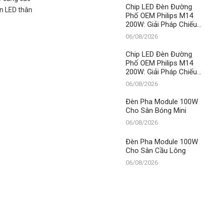
LED
Chip LED Đèn Đường
èn LED thân
Phố OEM Philips M14
200W: Giải Pháp Chiếu
Sáng Đỉnh Cao, Khẳng
06/08/2026
Định Vị Thế Số 1 Của
Thành Đạt LED
Chip LED Đèn Đường
Phố OEM Philips M14
200W: Giải Pháp Chiếu
Sáng Đỉnh Cao, Khẳng
06/08/2026
Định Vị Thế Số 1 Của
Thành Đạt LED
Đèn Pha Module 100W
Cho Sân Bóng Mini
06/08/2026
Đèn Pha Module 100W
Cho Sân Cầu Lông
06/08/2026