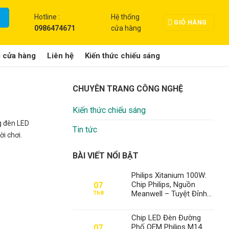
Hotline :
Hệ thống
GIỎ HÀNG
0986474671
cửa hàng
g cửa hàng
Liên hệ
Kiến thức chiếu sáng
CHUYÊN TRANG CÔNG NGHỆ
Kiến thức chiếu sáng
g đèn LED
Tin tức
i chơi.
BÀI VIẾT NỔI BẬT
Philips Xitanium 100W:
Chip Philips, Nguồn
07
Meanwell – Tuyệt Đỉnh
Th8
Đèn Xưởng, Định Vị Số
1 Thành Đạt LED
Chip LED Đèn Đường
Phố OEM Philips M14
07