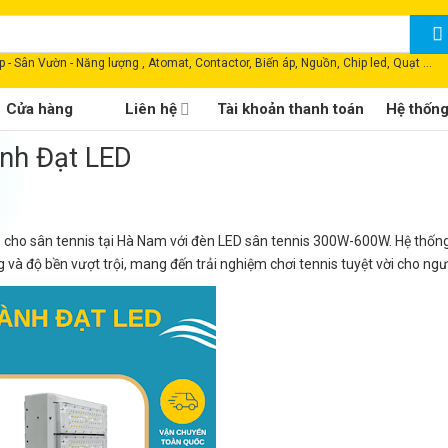
 - Sân Vườn - Năng lượng , Atomat, Contactor, Biến áp, Nguồn, Chip led, Quạt ...
Cửa hàng
Liên hệ
Tài khoản thanh toán
Hệ thốn
nh Đạt LED
 cho sân tennis tại Hà Nam với đèn LED sân tennis 300W-600W. Hệ thốn
và độ bền vượt trội, mang đến trải nghiệm chơi tennis tuyệt vời cho ngườ