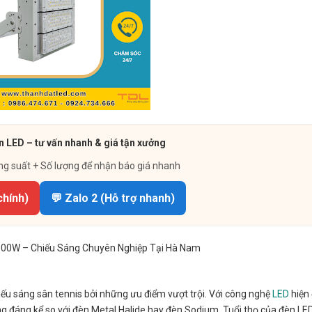
n LED – tư vấn nhanh & giá tận xưởng
ng suất + Số lượng để nhận báo giá nhanh
chính)
💬 Zalo 2 (Hỗ trợ nhanh)
00W – Chiếu Sáng Chuyên Nghiệp Tại Hà Nam
iếu sáng sân tennis bởi những ưu điểm vượt trội. Với công nghệ
LED
hiện 
ăng đáng kể so với đèn Metal Halide hay đèn Sodium. Tuổi thọ của đèn LE