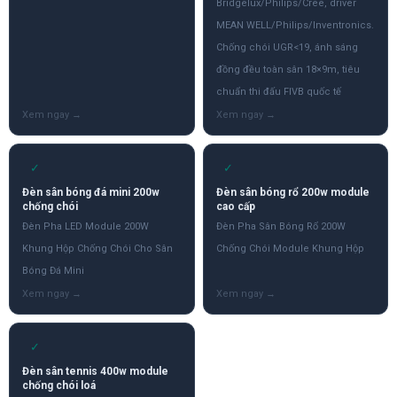
Bridgelux/Philips/Cree, driver
MEAN WELL/Philips/Inventronics.
Chống chói UGR<19, ánh sáng
đồng đều toàn sân 18×9m, tiêu
chuẩn thi đấu FIVB quốc tế
✓
✓
Đèn sân bóng đá mini 200w
Đèn sân bóng rổ 200w module
chống chói
cao cấp
Đèn Pha LED Module 200W
Đèn Pha Sân Bóng Rổ 200W
Khung Hộp Chống Chói Cho Sân
Chống Chói Module Khung Hộp
Bóng Đá Mini
✓
Đèn sân tennis 400w module
chống chói loá