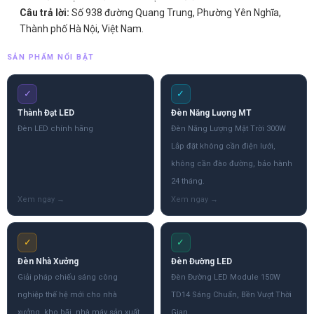
Câu trả lời:
Số 938 đường Quang Trung, Phường Yên Nghĩa,
Thành phố Hà Nội, Việt Nam.
SẢN PHẨM NỔI BẬT
✓
✓
Thành Đạt LED
Đèn Năng Lượng MT
Đèn LED chính hãng
Đèn Năng Lượng Mặt Trời 300W
Lắp đặt không cần điện lưới,
không cần đào đường, bảo hành
24 tháng.
✓
✓
Đèn Nhà Xưởng
Đèn Đường LED
Giải pháp chiếu sáng công
Đèn Đường LED Module 150W
nghiệp thế hệ mới cho nhà
TD14 Sáng Chuẩn, Bền Vượt Thời
xưởng, kho bãi, nhà máy sản xuất.
Gian