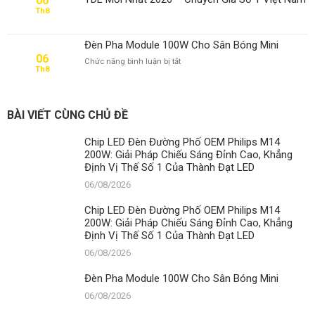
06
Th8
Đèn Pha Module 100W Cho Sân Bóng Mini
06
ở
Chức năng bình luận bị tắt
Th8
Đèn
Pha
Module
100W
BÀI VIẾT CÙNG CHỦ ĐỀ
Cho
Sân
Chip LED Đèn Đường Phố OEM Philips M14
Bóng
200W: Giải Pháp Chiếu Sáng Đỉnh Cao, Khẳng
Mini
Định Vị Thế Số 1 Của Thành Đạt LED
06/08/2026
Chip LED Đèn Đường Phố OEM Philips M14
200W: Giải Pháp Chiếu Sáng Đỉnh Cao, Khẳng
Định Vị Thế Số 1 Của Thành Đạt LED
06/08/2026
Đèn Pha Module 100W Cho Sân Bóng Mini
06/08/2026