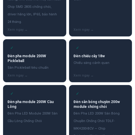
Chip SMD 2835 chống chói,
driver hãng lớn, IP65, bảo hành
24 tháng.
✓
✓
Đèn pha module 200W
Đèn chiếu cây 18w
Pickleball
Chiếu sáng cảnh quan
Sân Pickleball tiêu chuẩn
✓
✓
Đèn pha module 200W Cầu
Đèn sân bóng chuyền 200w
Lông
module chống chói
Đèn Pha LED Module 200W Sân
Đèn Pha LED 200W Sân Bóng
Cầu Lông Chống Chói
Chuyền Chống Chói TDLF-
MKH200-BCV — Chip