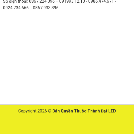
Số điện thoại: 0867.224.396 – 091993.12.13 - 0986.474.671 -
0924.734.666 - 0867.933.396
Copyright 2026 ©
Bản Quyền Thuộc Thành Đạt LED