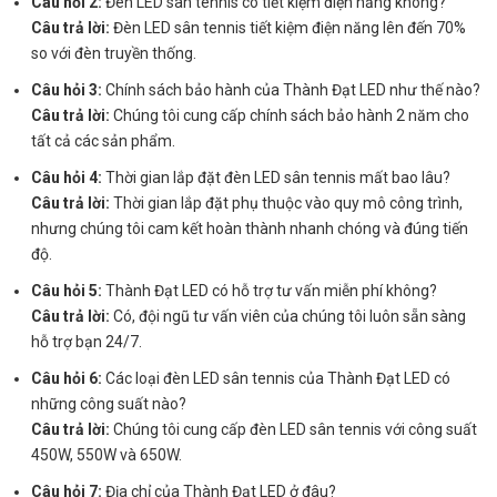
Câu hỏi 2:
Đèn LED sân tennis có tiết kiệm điện năng không?
Câu trả lời:
Đèn LED sân tennis tiết kiệm điện năng lên đến 70%
so với đèn truyền thống.
Câu hỏi 3:
Chính sách bảo hành của Thành Đạt LED như thế nào?
Câu trả lời:
Chúng tôi cung cấp chính sách bảo hành 2 năm cho
tất cả các sản phẩm.
Câu hỏi 4:
Thời gian lắp đặt đèn LED sân tennis mất bao lâu?
Câu trả lời:
Thời gian lắp đặt phụ thuộc vào quy mô công trình,
nhưng chúng tôi cam kết hoàn thành nhanh chóng và đúng tiến
độ.
Câu hỏi 5:
Thành Đạt LED có hỗ trợ tư vấn miễn phí không?
Câu trả lời:
Có, đội ngũ tư vấn viên của chúng tôi luôn sẵn sàng
hỗ trợ bạn 24/7.
Câu hỏi 6:
Các loại đèn LED sân tennis của Thành Đạt LED có
những công suất nào?
Câu trả lời:
Chúng tôi cung cấp đèn LED sân tennis với công suất
450W, 550W và 650W.
Câu hỏi 7:
Địa chỉ của Thành Đạt LED ở đâu?