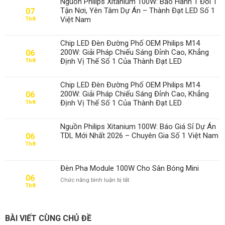
Nguồn Philips Xitanium 100W: Bảo Hành 1 Đổi 1
Tận Nơi, Yên Tâm Dự Án – Thành Đạt LED Số 1
07
Việt Nam
Th8
Chip LED Đèn Đường Phố OEM Philips M14
200W: Giải Pháp Chiếu Sáng Đỉnh Cao, Khẳng
06
Định Vị Thế Số 1 Của Thành Đạt LED
Th8
Chip LED Đèn Đường Phố OEM Philips M14
200W: Giải Pháp Chiếu Sáng Đỉnh Cao, Khẳng
06
Định Vị Thế Số 1 Của Thành Đạt LED
Th8
Nguồn Philips Xitanium 100W: Báo Giá Sỉ Dự Án
TDL Mới Nhất 2026 – Chuyên Gia Số 1 Việt Nam
06
Th8
Đèn Pha Module 100W Cho Sân Bóng Mini
06
ở
Chức năng bình luận bị tắt
Th8
Đèn
Pha
Module
100W
BÀI VIẾT CÙNG CHỦ ĐỀ
Cho