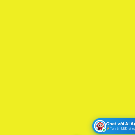
Chat với AI 
Tư vấn LED sỉ n