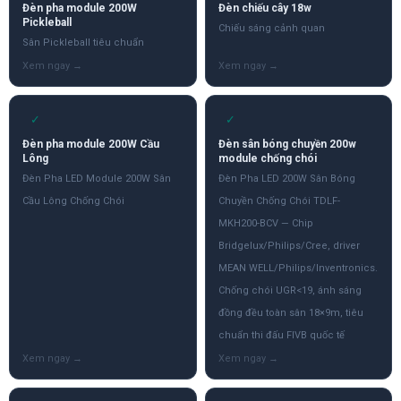
Đèn pha module 200W
Đèn chiếu cây 18w
Pickleball
Chiếu sáng cảnh quan
Sân Pickleball tiêu chuẩn
✓
✓
Đèn pha module 200W Cầu
Đèn sân bóng chuyền 200w
Lông
module chống chói
Đèn Pha LED Module 200W Sân
Đèn Pha LED 200W Sân Bóng
Cầu Lông Chống Chói
Chuyền Chống Chói TDLF-
MKH200-BCV — Chip
Bridgelux/Philips/Cree, driver
MEAN WELL/Philips/Inventronics.
Chống chói UGR<19, ánh sáng
đồng đều toàn sân 18×9m, tiêu
chuẩn thi đấu FIVB quốc tế