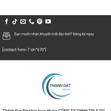
Bạn muốn nhận khuyến mãi đặc biệt? Đăng ký ngay.
[contact-form-7 id="670"]
Thành Đạt Electric trực thuộc CÔNG TY TNHH TM & DV