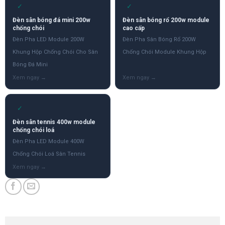
✓
✓
Đèn sân bóng đá mini 200w
Đèn sân bóng rổ 200w module
chống chói
cao cấp
Đèn Pha LED Module 200W
Đèn Pha Sân Bóng Rổ 200W
Khung Hộp Chống Chói Cho Sân
Chống Chói Module Khung Hộp
Bóng Đá Mini
✓
Đèn sân tennis 400w module
chống chói loá
Đèn Pha LED Module 400W
Chống Chói Loá Sân Tennis