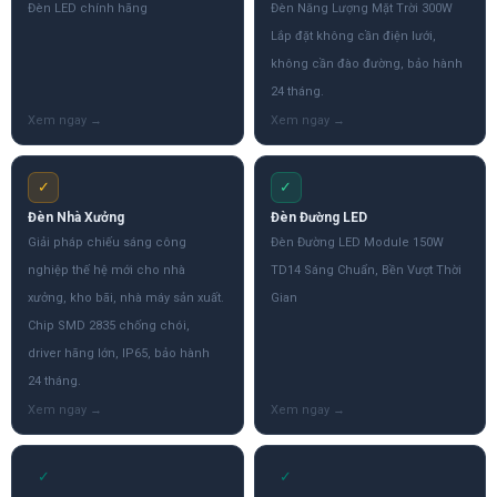
Đèn LED chính hãng
Đèn Năng Lượng Mặt Trời 300W
Lắp đặt không cần điện lưới,
không cần đào đường, bảo hành
24 tháng.
✓
✓
Đèn Nhà Xưởng
Đèn Đường LED
Giải pháp chiếu sáng công
Đèn Đường LED Module 150W
nghiệp thế hệ mới cho nhà
TD14 Sáng Chuẩn, Bền Vượt Thời
xưởng, kho bãi, nhà máy sản xuất.
Gian
Chip SMD 2835 chống chói,
driver hãng lớn, IP65, bảo hành
24 tháng.
✓
✓