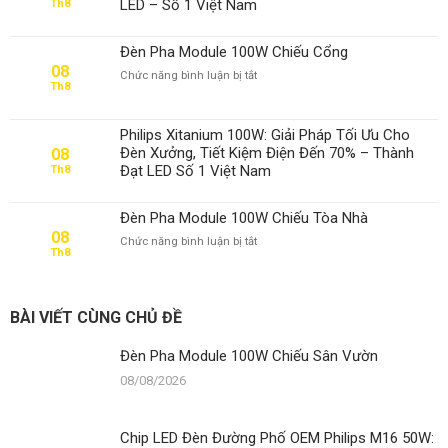
LED – Số 1 Việt Nam
Th8
Sân
Vườn
Đèn Pha Module 100W Chiếu Cổng
08
ở
Chức năng bình luận bị tắt
Th8
Đèn
Pha
Module
Philips Xitanium 100W: Giải Pháp Tối Ưu Cho
100W
Đèn Xưởng, Tiết Kiệm Điện Đến 70% – Thành
08
Chiếu
Đạt LED Số 1 Việt Nam
Th8
Cổng
Đèn Pha Module 100W Chiếu Tòa Nhà
08
ở
Chức năng bình luận bị tắt
Th8
Đèn
Pha
Module
100W
BÀI VIẾT CÙNG CHỦ ĐỀ
Chiếu
Tòa
Đèn Pha Module 100W Chiếu Sân Vườn
Nhà
08/08/2026
Chip LED Đèn Đường Phố OEM Philips M16 50W: