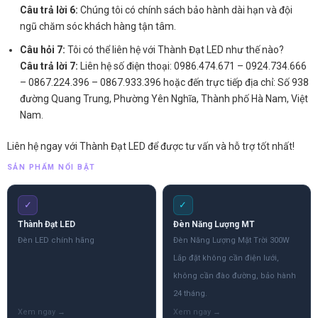
Câu trả lời 6:
Chúng tôi có chính sách bảo hành dài hạn và đội
ngũ chăm sóc khách hàng tận tâm.
Câu hỏi 7:
Tôi có thể liên hệ với Thành Đạt LED như thế nào?
Câu trả lời 7:
Liên hệ số điện thoại: 0986.474.671 – 0924.734.666
– 0867.224.396 – 0867.933.396 hoặc đến trực tiếp địa chỉ: Số 938
đường Quang Trung, Phường Yên Nghĩa, Thành phố Hà Nam, Việt
Nam.
Liên hệ ngay với Thành Đạt LED để được tư vấn và hỗ trợ tốt nhất!
SẢN PHẨM NỔI BẬT
✓
✓
Thành Đạt LED
Đèn Năng Lượng MT
Đèn LED chính hãng
Đèn Năng Lượng Mặt Trời 300W
Lắp đặt không cần điện lưới,
không cần đào đường, bảo hành
24 tháng.