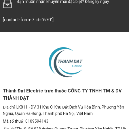
Bạn muốn nhận khuyến mãi đặc biệt? Đăng ký ngay.
[contact-form-7 id="670"]
Thành Đạt Electric trực thuộc CÔNG TY TNHH TM & DV
THÀNH ĐẠT
Địa chỉ: LK811 - DV 31 Khu C, Khu Đất Dịch Vụ Hòa Bình, Phường Yên
Nghĩa, Quận Hà Đông, Thành phố Hà Nội, Việt Nam
Mã số thuế : 0109594143