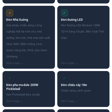
✓
✓
Đèn Nhà Xưởng
Đèn Đường LED
Giải pháp chiếu sáng công
Đèn Đường LED Module 150W
nghiệp thế hệ mới cho nhà
TD14 Sáng Chuẩn, Bền Vượt Thời
xưởng, kho bãi, nhà máy sản xuất.
Gian
Chip SMD 2835 chống chói,
driver hãng lớn, IP65, bảo hành
24 tháng.
✓
✓
Đèn pha module 200W
Đèn chiếu cây 18w
Pickleball
Chiếu sáng cảnh quan
Sân Pickleball tiêu chuẩn