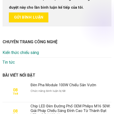
duyệt này cho lần bình luận kế tiếp của tôi.
CHUYÊN TRANG CÔNG NGHỆ
Kiến thức chiếu sáng
Tin tức
BÀI VIẾT NỔI BẬT
Đèn Pha Module 100W Chiếu Sân Vườn
08
ở
Chức năng bình luận bị tắt
Th8
Đèn
Pha
Module
Chip LED Đèn Đường Phố OEM Philips M16 50W:
100W
Giải Pháp Chiếu Sáng Đỉnh Cao Từ Thành Đạt
08
Chiếu