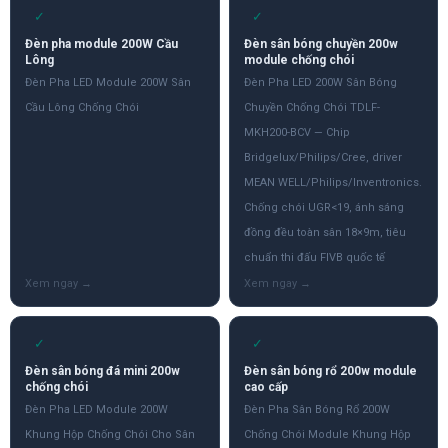
✓
✓
Đèn pha module 200W Cầu
Đèn sân bóng chuyền 200w
Lông
module chống chói
Đèn Pha LED Module 200W Sân
Đèn Pha LED 200W Sân Bóng
Cầu Lông Chống Chói
Chuyền Chống Chói TDLF-
MKH200-BCV — Chip
Bridgelux/Philips/Cree, driver
MEAN WELL/Philips/Inventronics.
Chống chói UGR<19, ánh sáng
đồng đều toàn sân 18×9m, tiêu
chuẩn thi đấu FIVB quốc tế
✓
✓
Đèn sân bóng đá mini 200w
Đèn sân bóng rổ 200w module
chống chói
cao cấp
Đèn Pha LED Module 200W
Đèn Pha Sân Bóng Rổ 200W
Khung Hộp Chống Chói Cho Sân
Chống Chói Module Khung Hộp