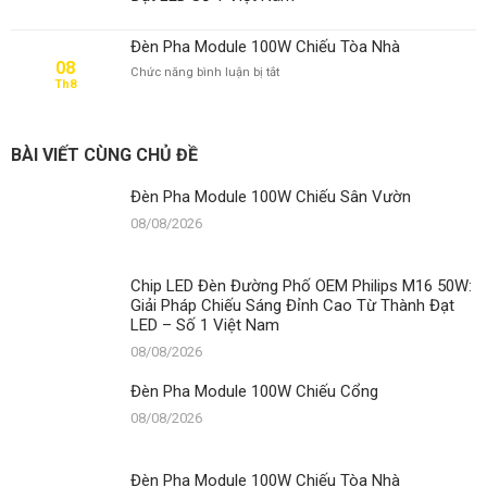
Cổng
Đèn Pha Module 100W Chiếu Tòa Nhà
08
ở
Chức năng bình luận bị tắt
Th8
Đèn
Pha
Module
100W
BÀI VIẾT CÙNG CHỦ ĐỀ
Chiếu
Tòa
Đèn Pha Module 100W Chiếu Sân Vườn
Nhà
08/08/2026
Chip LED Đèn Đường Phố OEM Philips M16 50W:
Giải Pháp Chiếu Sáng Đỉnh Cao Từ Thành Đạt
LED – Số 1 Việt Nam
08/08/2026
Đèn Pha Module 100W Chiếu Cổng
08/08/2026
Đèn Pha Module 100W Chiếu Tòa Nhà