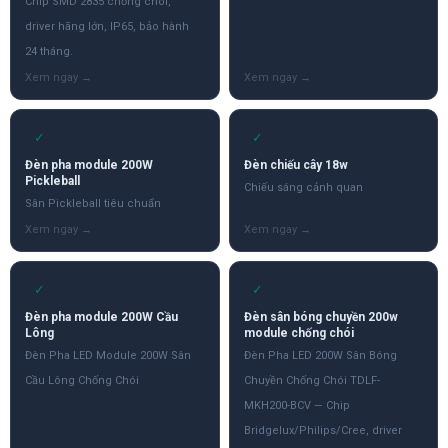
Chip SMD 2835 chống chói,
driver hãng lớn, IP65, bảo hành
24 tháng.
✓
✓
Đèn pha module 200W
Đèn chiếu cây 18w
Pickleball
Chiếu sáng cảnh quan
Sân Pickleball tiêu chuẩn
✓
✓
Đèn pha module 200W Cầu
Đèn sân bóng chuyền 200w
Lông
module chống chói
Đèn Pha LED Module 200W Sân
Đèn Pha LED 200W Sân Bóng
Cầu Lông Chống Chói
Chuyền Chống Chói TDLF-
MKH200-BCV — Chip
Bridgelux/Philips/Cree, driver