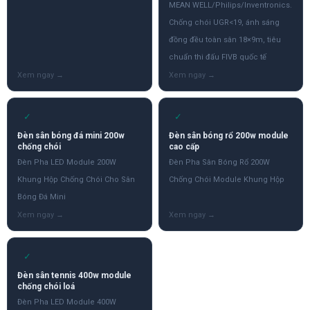
MEAN WELL/Philips/Inventronics.
Chống chói UGR<19, ánh sáng
đồng đều toàn sân 18×9m, tiêu
chuẩn thi đấu FIVB quốc tế
✓
✓
Đèn sân bóng đá mini 200w
Đèn sân bóng rổ 200w module
chống chói
cao cấp
Đèn Pha LED Module 200W
Đèn Pha Sân Bóng Rổ 200W
Khung Hộp Chống Chói Cho Sân
Chống Chói Module Khung Hộp
Bóng Đá Mini
✓
Đèn sân tennis 400w module
chống chói loá
Đèn Pha LED Module 400W