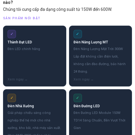
nào?
Chúng tôi cung cấp đa dạng công suất từ 150W đến 600W.
SẢN PHẨM NỔI BẬT
✓
✓
Thành Đạt LED
Đèn Năng Lượng MT
Đèn LED chính hãng
Đèn Năng Lượng Mặt Trời 300W
Lắp đặt không cần điện lưới,
không cần đào đường, bảo hành
24 tháng.
✓
✓
Đèn Nhà Xưởng
Đèn Đường LED
Giải pháp chiếu sáng công
Đèn Đường LED Module 150W
nghiệp thế hệ mới cho nhà
TD14 Sáng Chuẩn, Bền Vượt Thời
xưởng, kho bãi, nhà máy sản xuất.
Gian