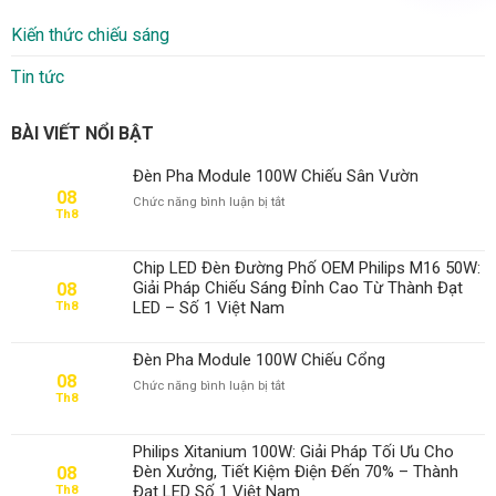
Kiến thức chiếu sáng
Tin tức
BÀI VIẾT NỔI BẬT
Đèn Pha Module 100W Chiếu Sân Vườn
08
ở
Chức năng bình luận bị tắt
Th8
Đèn
Pha
Module
Chip LED Đèn Đường Phố OEM Philips M16 50W:
100W
Giải Pháp Chiếu Sáng Đỉnh Cao Từ Thành Đạt
08
Chiếu
LED – Số 1 Việt Nam
Th8
Sân
Vườn
Đèn Pha Module 100W Chiếu Cổng
08
ở
Chức năng bình luận bị tắt
Th8
Đèn
Pha
Module
Philips Xitanium 100W: Giải Pháp Tối Ưu Cho
100W
Đèn Xưởng, Tiết Kiệm Điện Đến 70% – Thành
08
Chiếu
Đạt LED Số 1 Việt Nam
Th8