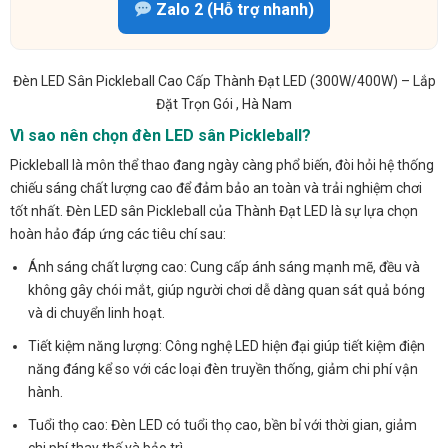
Zalo 2 (Hỗ trợ nhanh)
Đèn LED Sân Pickleball Cao Cấp Thành Đạt LED (300W/400W) – Lắp
Đặt Trọn Gói , Hà Nam
Vì sao nên chọn đèn LED sân Pickleball?
Pickleball là môn thể thao đang ngày càng phổ biến, đòi hỏi hệ thống
chiếu sáng chất lượng cao để đảm bảo an toàn và trải nghiệm chơi
tốt nhất. Đèn LED sân Pickleball của Thành Đạt LED là sự lựa chọn
hoàn hảo đáp ứng các tiêu chí sau:
Ánh sáng chất lượng cao: Cung cấp ánh sáng mạnh mẽ, đều và
không gây chói mắt, giúp người chơi dễ dàng quan sát quả bóng
và di chuyển linh hoạt.
Tiết kiệm năng lượng: Công nghệ LED hiện đại giúp tiết kiệm điện
năng đáng kể so với các loại đèn truyền thống, giảm chi phí vận
hành.
Tuổi thọ cao: Đèn LED có tuổi thọ cao, bền bỉ với thời gian, giảm
chi phí thay thế và bảo trì.