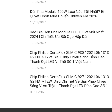
Tiết,
10/08/2026
Ưu
Đãi
Đèn Pha Module 100W Loại Nào Tốt Nhất? Bí
Cực
Quyết Chọn Mua Chuẩn Chuyên Gia 2026
Hấp
10/08/2026
Dẫn
Báo Giá Đèn Pha Module LED 100W Mới Nhất
2024 | Chi Tiết, Ưu Đãi Cực Hấp Dẫn
10/08/2026
Chip Philips CertaFlux SLM C 930 1202 L06 1313
G2 HD 7-12W: Siêu Chip Chiếu Sáng Đỉnh Cao –
Thành Đạt LED Vị Thế Số 1 Việt Nam
10/08/2026
Chip Philips CertaFlux SLM C 927 1202 L06 1313
G2 HD 7-12W: Siêu Chi Tiết Về Giải Pháp Chiếu
Sáng Vượt Trội – Thành Đạt LED Đỉnh Cao Số 1
09/08/2026