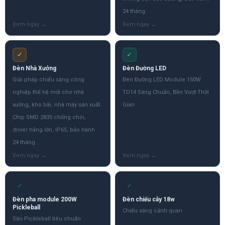
24 tháng.
✓
✓
Đèn Nhà Xưởng
Đèn Đường LED
Giải pháp chiếu sáng công
Đèn Đường LED Module 150W
nghiệp thế hệ mới cho nhà
TD14 Sáng Chuẩn, Bền Vượt Thời
xưởng, kho bãi, nhà máy sản xuất.
Gian
Chip SMD 2835 chống chói,
driver hãng lớn, IP65, bảo hành
24 tháng.
✓
✓
Đèn pha module 200W
Đèn chiếu cây 18w
Pickleball
Chiếu sáng cảnh quan
Sân Pickleball tiêu chuẩn