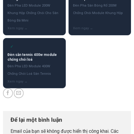
Đèn Pha LED Module 200W
Đèn Pha Sân Bóng Rổ 200W
Khung Hộp Chống Chói Cho Sân
Chống Chói Module Khung Hộp
Bóng Đá Mini
✓
Đèn sân tennis 400w module
chống chói loá
Đèn Pha LED Module 400W
Chống Chói Loá Sân Tennis
Để lại một bình luận
Email của bạn sẽ không được hiển thị công khai.
Các