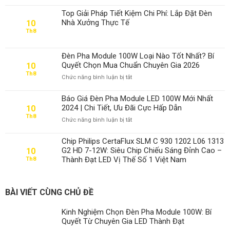
Kinh
Nghiệm
Top Giải Pháp Tiết Kiệm Chi Phí: Lắp Đặt Đèn
Chọn
Nhà Xưởng Thực Tế
10
Đèn
Th8
Pha
Module
100W:
Đèn Pha Module 100W Loại Nào Tốt Nhất? Bí
Bí
Quyết Chọn Mua Chuẩn Chuyên Gia 2026
10
Quyết
Th8
ở
Chức năng bình luận bị tắt
Từ
Đèn
Chuyên
Pha
Gia
Báo Giá Đèn Pha Module LED 100W Mới Nhất
Module
LED
2024 | Chi Tiết, Ưu Đãi Cực Hấp Dẫn
10
100W
Thành
Th8
ở
Chức năng bình luận bị tắt
Loại
Đạt
Báo
Nào
Giá
Tốt
Chip Philips CertaFlux SLM C 930 1202 L06 1313
Đèn
Nhất?
G2 HD 7-12W: Siêu Chip Chiếu Sáng Đỉnh Cao –
10
Pha
Bí
Thành Đạt LED Vị Thế Số 1 Việt Nam
Th8
Module
Quyết
LED
Chọn
100W
Mua
Mới
Chuẩn
BÀI VIẾT CÙNG CHỦ ĐỀ
Nhất
Chuyên
2024
Gia
Kinh Nghiệm Chọn Đèn Pha Module 100W: Bí
|
2026
Quyết Từ Chuyên Gia LED Thành Đạt
Chi