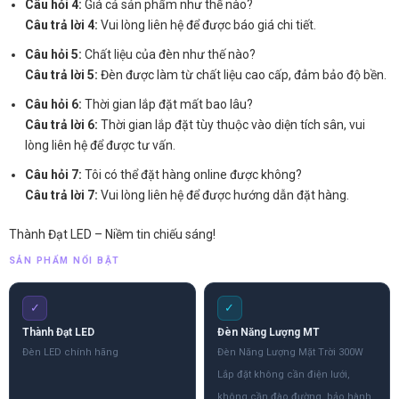
Câu hỏi 4:
Giá cả sản phẩm như thế nào?
Câu trả lời 4:
Vui lòng liên hệ để được báo giá chi tiết.
Câu hỏi 5:
Chất liệu của đèn như thế nào?
Câu trả lời 5:
Đèn được làm từ chất liệu cao cấp, đảm bảo độ bền.
Câu hỏi 6:
Thời gian lắp đặt mất bao lâu?
Câu trả lời 6:
Thời gian lắp đặt tùy thuộc vào diện tích sân, vui
lòng liên hệ để được tư vấn.
Câu hỏi 7:
Tôi có thể đặt hàng online được không?
Câu trả lời 7:
Vui lòng liên hệ để được hướng dẫn đặt hàng.
Thành Đạt LED – Niềm tin chiếu sáng!
SẢN PHẨM NỔI BẬT
✓
✓
Thành Đạt LED
Đèn Năng Lượng MT
Đèn LED chính hãng
Đèn Năng Lượng Mặt Trời 300W
Lắp đặt không cần điện lưới,
không cần đào đường, bảo hành