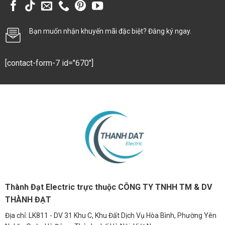
Bạn muốn nhận khuyến mãi đặc biệt? Đăng ký ngay.
[contact-form-7 id="670"]
Thành Đạt Electric trực thuộc CÔNG TY TNHH TM & DV
THÀNH ĐẠT
Địa chỉ: LK811 - DV 31 Khu C, Khu Đất Dịch Vụ Hòa Bình, Phường Yên