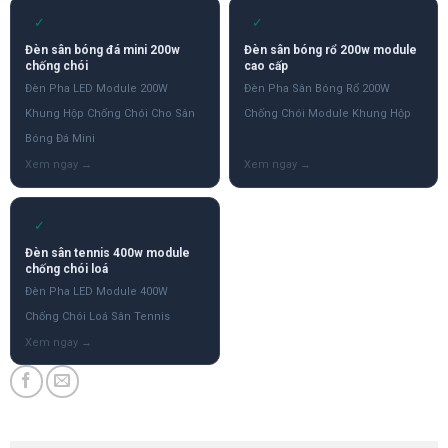
✓
✓
Đèn sân bóng đá mini 200w
Đèn sân bóng rổ 200w module
chống chói
cao cấp
Đèn Pha LED Module 200W
Đèn Pha Sân Bóng Rổ 200W
Khung Hộp Chống Chói Cho Sân
Chống Chói Module Khung Hộp
Bóng Đá Mini
✓
Đèn sân tennis 400w module
chống chói loá
Đèn Pha LED Module 400W
Chống Chói Loá Sân Tennis