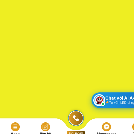
Chat với AI 
Tư vấn LED sỉ n
Gọi ngay
Menu
liên hệ
Messenger