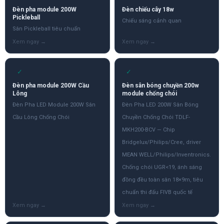
Đèn pha module 200W
Đèn chiếu cây 18w
Pickleball
Chiếu sáng cảnh quan
Sân Pickleball tiêu chuẩn
✓
✓
Đèn pha module 200W Cầu
Đèn sân bóng chuyền 200w
Lông
module chống chói
Đèn Pha LED Module 200W Sân
Đèn Pha LED 200W Sân Bóng
Cầu Lông Chống Chói
Chuyền Chống Chói TDLF-
MKH200-BCV — Chip
Bridgelux/Philips/Cree, driver
MEAN WELL/Philips/Inventronics.
Chống chói UGR<19, ánh sáng
đồng đều toàn sân 18×9m, tiêu
chuẩn thi đấu FIVB quốc tế