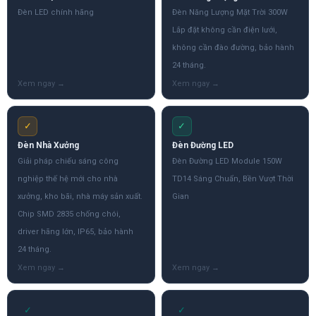
Đèn LED chính hãng
Đèn Năng Lượng Mặt Trời 300W
Lắp đặt không cần điện lưới,
không cần đào đường, bảo hành
24 tháng.
✓
✓
Đèn Nhà Xưởng
Đèn Đường LED
Giải pháp chiếu sáng công
Đèn Đường LED Module 150W
nghiệp thế hệ mới cho nhà
TD14 Sáng Chuẩn, Bền Vượt Thời
xưởng, kho bãi, nhà máy sản xuất.
Gian
Chip SMD 2835 chống chói,
driver hãng lớn, IP65, bảo hành
24 tháng.
✓
✓