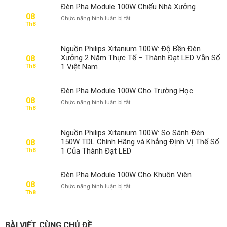
Đèn Pha Module 100W Chiếu Nhà Xưởng
08
ở
Chức năng bình luận bị tắt
Th8
Đèn
Pha
Module
Nguồn Philips Xitanium 100W: Độ Bền Đèn
100W
Xưởng 2 Năm Thực Tế – Thành Đạt LED Vẫn Số
08
Chiếu
1 Việt Nam
Th8
Nhà
Xưởng
Đèn Pha Module 100W Cho Trường Học
08
ở
Chức năng bình luận bị tắt
Th8
Đèn
Pha
Module
Nguồn Philips Xitanium 100W: So Sánh Đèn
100W
150W TDL Chính Hãng và Khẳng Định Vị Thế Số
08
Cho
1 Của Thành Đạt LED
Th8
Trường
Học
Đèn Pha Module 100W Cho Khuôn Viên
08
ở
Chức năng bình luận bị tắt
Th8
Đèn
Pha
Module
100W
BÀI VIẾT CÙNG CHỦ ĐỀ