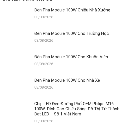
Cho
Khuôn
Đèn Pha Module 100W Chiếu Nhà Xưởng
Viên
08/08/2026
Đèn Pha Module 100W Cho Trường Học
08/08/2026
Đèn Pha Module 100W Cho Khuôn Viên
08/08/2026
Đèn Pha Module 100W Cho Nhà Xe
08/08/2026
Chip LED Đèn Đường Phố OEM Philips M16
100W: Đỉnh Cao Chiếu Sáng Đô Thị Từ Thành
Đạt LED – Số 1 Việt Nam
08/08/2026