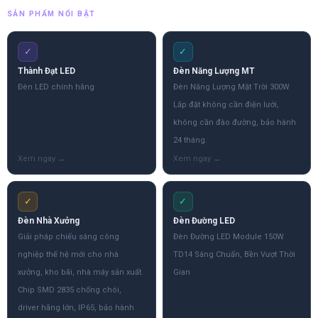
SẢN PHẨM NỔI BẬT
✓
✓
Thành Đạt LED
Đèn Năng Lượng MT
Đèn LED chính hãng
Đèn Năng Lượng Mặt Trời 300W
Lắp đặt không cần điện lưới,
không cần đào đường, bảo hành
24 tháng.
✓
✓
Đèn Nhà Xưởng
Đèn Đường LED
Giải pháp chiếu sáng công
Đèn Đường LED Module 150W
nghiệp thế hệ mới cho nhà
TD14 Sáng Chuẩn, Bền Vượt Thời
xưởng, kho bãi, nhà máy sản xuất.
Gian
Chip SMD 2835 chống chói,
driver hãng lớn, IP65, bảo hành