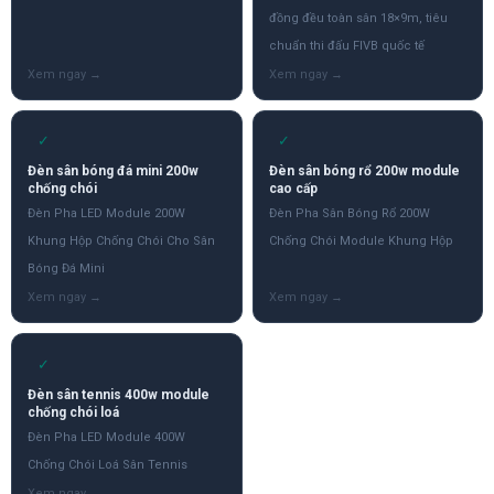
đồng đều toàn sân 18×9m, tiêu
chuẩn thi đấu FIVB quốc tế
✓
✓
Đèn sân bóng đá mini 200w
Đèn sân bóng rổ 200w module
chống chói
cao cấp
Đèn Pha LED Module 200W
Đèn Pha Sân Bóng Rổ 200W
Khung Hộp Chống Chói Cho Sân
Chống Chói Module Khung Hộp
Bóng Đá Mini
✓
Đèn sân tennis 400w module
chống chói loá
Đèn Pha LED Module 400W
Chống Chói Loá Sân Tennis