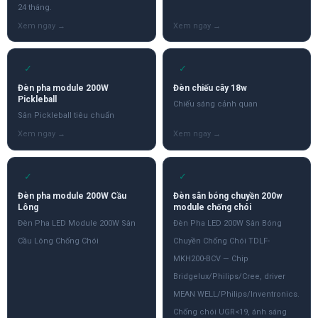
24 tháng.
✓
✓
Đèn pha module 200W
Đèn chiếu cây 18w
Pickleball
Chiếu sáng cảnh quan
Sân Pickleball tiêu chuẩn
✓
✓
Đèn pha module 200W Cầu
Đèn sân bóng chuyền 200w
Lông
module chống chói
Đèn Pha LED Module 200W Sân
Đèn Pha LED 200W Sân Bóng
Cầu Lông Chống Chói
Chuyền Chống Chói TDLF-
MKH200-BCV — Chip
Bridgelux/Philips/Cree, driver
MEAN WELL/Philips/Inventronics.
Chống chói UGR<19, ánh sáng