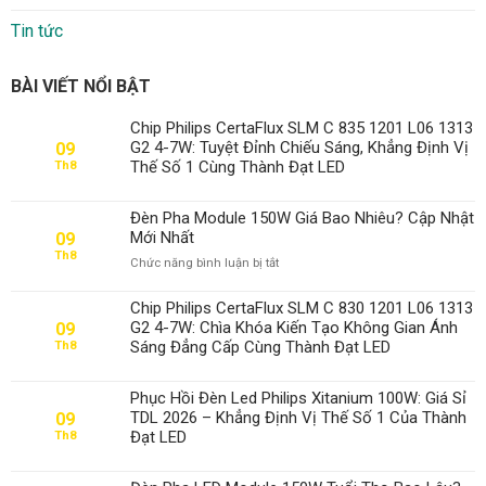
Tin tức
BÀI VIẾT NỔI BẬT
Chip Philips CertaFlux SLM C 835 1201 L06 1313
G2 4-7W: Tuyệt Đỉnh Chiếu Sáng, Khẳng Định Vị
09
Thế Số 1 Cùng Thành Đạt LED
Th8
Đèn Pha Module 150W Giá Bao Nhiêu? Cập Nhật
Mới Nhất
09
Th8
ở
Chức năng bình luận bị tắt
Đèn
Pha
Chip Philips CertaFlux SLM C 830 1201 L06 1313
Module
G2 4-7W: Chìa Khóa Kiến Tạo Không Gian Ánh
09
150W
Sáng Đẳng Cấp Cùng Thành Đạt LED
Th8
Giá
Bao
Nhiêu?
Phục Hồi Đèn Led Philips Xitanium 100W: Giá Sỉ
Cập
TDL 2026 – Khẳng Định Vị Thế Số 1 Của Thành
09
Nhật
Đạt LED
Th8
Mới
Nhất