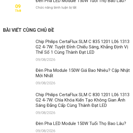
Đèn Pha LED Module 150W Tuổi Thọ Bao Lâu?
09
ở
Chức năng bình luận bị tắt
Th8
Đèn
Pha
LED
Module
BÀI VIẾT CÙNG CHỦ ĐỀ
150W
Tuổi
Chip Philips CertaFlux SLM C 835 1201 L06 1313
Thọ
G2 4-7W: Tuyệt Đỉnh Chiếu Sáng, Khẳng Định Vị
Bao
Thế Số 1 Cùng Thành Đạt LED
Lâu?
09/08/2026
Đèn Pha Module 150W Giá Bao Nhiêu? Cập Nhật
Mới Nhất
09/08/2026
Chip Philips CertaFlux SLM C 830 1201 L06 1313
G2 4-7W: Chìa Khóa Kiến Tạo Không Gian Ánh
Sáng Đẳng Cấp Cùng Thành Đạt LED
09/08/2026
Đèn Pha LED Module 150W Tuổi Thọ Bao Lâu?
09/08/2026