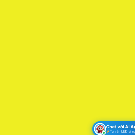
Chat với AI 
Tư vấn LED sỉ n