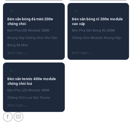
✓
✓
Đèn sân bóng đá mini 200w
Đèn sân bóng rổ 200w module
chống chói
cao cấp
Đèn Pha LED Module 200W
Đèn Pha Sân Bóng Rổ 200W
Khung Hộp Chống Chói Cho Sân
Chống Chói Module Khung Hộp
Bóng Đá Mini
✓
Đèn sân tennis 400w module
chống chói loá
Đèn Pha LED Module 400W
Chống Chói Loá Sân Tennis