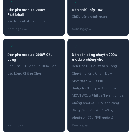
✓
✓
Đèn pha module 200W
Đèn chiếu cây 18w
Pickleball
Chiếu sáng cảnh quan
Sân Pickleball tiêu chuẩn
✓
✓
Đèn pha module 200W Cầu
Đèn sân bóng chuyền 200w
Lông
module chống chói
Đèn Pha LED Module 200W Sân
Đèn Pha LED 200W Sân Bóng
Cầu Lông Chống Chói
Chuyền Chống Chói TDLF-
MKH200-BCV — Chip
Bridgelux/Philips/Cree, driver
MEAN WELL/Philips/Inventronics.
Chống chói UGR<19, ánh sáng
đồng đều toàn sân 18×9m, tiêu
chuẩn thi đấu FIVB quốc tế