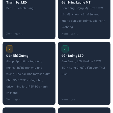
Thành Đạt LED
Đèn Năng Lượng MT
Đèn LED chính hãng
Đèn Năng Lượng Mặt Trời 300W
Lắp đặt không cần điện lưới,
không cần đào đường, bảo hành
24 tháng.
✓
✓
Đèn Nhà Xưởng
Đèn Đường LED
Giải pháp chiếu sáng công
Đèn Đường LED Module 150W
nghiệp thế hệ mới cho nhà
TD14 Sáng Chuẩn, Bền Vượt Thời
xưởng, kho bãi, nhà máy sản xuất.
Gian
Chip SMD 2835 chống chói,
driver hãng lớn, IP65, bảo hành
24 tháng.