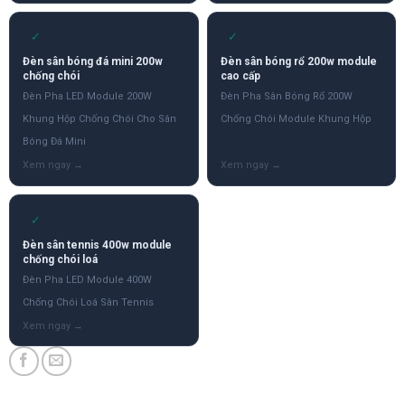
✓
✓
Đèn sân bóng đá mini 200w
Đèn sân bóng rổ 200w module
chống chói
cao cấp
Đèn Pha LED Module 200W
Đèn Pha Sân Bóng Rổ 200W
Khung Hộp Chống Chói Cho Sân
Chống Chói Module Khung Hộp
Bóng Đá Mini
✓
Đèn sân tennis 400w module
chống chói loá
Đèn Pha LED Module 400W
Chống Chói Loá Sân Tennis