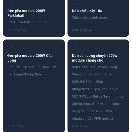
✓
✓
Đèn pha module 200W
Đèn chiếu cây 18w
Pickleball
Chiếu sáng cảnh quan
Sân Pickleball tiêu chuẩn
✓
✓
Đèn pha module 200W Cầu
Đèn sân bóng chuyền 200w
Lông
module chống chói
Đèn Pha LED Module 200W Sân
Đèn Pha LED 200W Sân Bóng
Cầu Lông Chống Chói
Chuyền Chống Chói TDLF-
MKH200-BCV — Chip
Bridgelux/Philips/Cree, driver
MEAN WELL/Philips/Inventronics.
Chống chói UGR<19, ánh sáng
đồng đều toàn sân 18×9m, tiêu
chuẩn thi đấu FIVB quốc tế