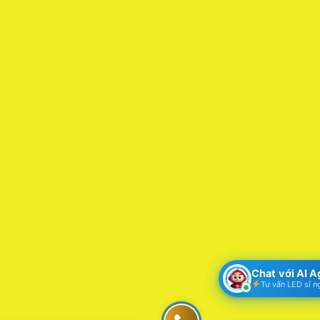
Chat với AI 
Tư vấn LED sỉ n