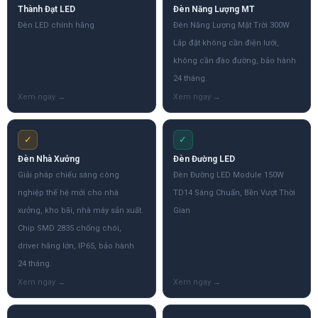
Thành Đạt LED
Đèn Năng Lượng MT
Đèn LED chính hãng
Đèn Năng Lượng Mặt Trời 300W
Lắp đặt không cần điện lưới,
không cần đào đường, bảo hành
24 tháng.
✓
✓
Đèn Nhà Xưởng
Đèn Đường LED
Giải pháp chiếu sáng công
Đèn Đường LED Module 150W
nghiệp thế hệ mới cho nhà
TD14 Sáng Chuẩn, Bền Vượt Thời
xưởng, kho bãi, nhà máy sản xuất.
Gian
Chip SMD 2835 chống chói,
driver hãng lớn, IP65, bảo hành
24 tháng.