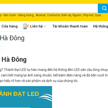
 - Sân Vườn - Năng lượng , Atomat, Contactor, Biến áp, Nguồn, Chip led, Quạt ...
Cửa hàng
Liên hệ
Tài khoản thanh toán
Hệ thốn
 Hà Đông
: Hà Đông
ông? Thành Đạt LED tự hào mang đến hệ thống đèn LED sân cầu lông chuy
cam kết mang lại ánh sáng chuẩn, tiết kiệm điện năng và độ bền vượt trộ
bạn hiểu rõ hơn về sản phẩm và dịch vụ của chúng tôi.