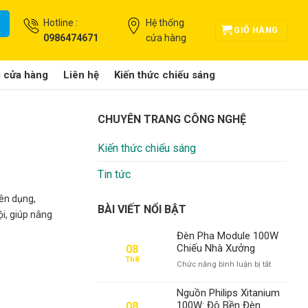
Hotline :
Hệ thống
GIỎ HÀNG
0986474671
cửa hàng
g cửa hàng
Liên hệ
Kiến thức chiếu sáng
CHUYÊN TRANG CÔNG NGHỆ
Kiến thức chiếu sáng
Tin tức
ên dụng,
BÀI VIẾT NỔI BẬT
i, giúp nâng
Đèn Pha Module 100W
Chiếu Nhà Xưởng
08
Th8
ở
Chức năng bình luận bị tắt
Đèn
Pha
Nguồn Philips Xitanium
Module
100W: Độ Bền Đèn
08