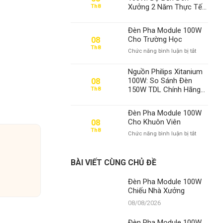
100W
Xưởng 2 Năm Thực Tế
Th8
Chiếu
– Thành Đạt LED Vẫn
Nhà
Số 1 Việt Nam
Xưởng
Đèn Pha Module 100W
Cho Trường Học
08
Th8
ở
Chức năng bình luận bị tắt
Đèn
Pha
Nguồn Philips Xitanium
Module
100W: So Sánh Đèn
08
100W
150W TDL Chính Hãng
Th8
Cho
và Khẳng Định Vị Thế
Trường
Số 1 Của Thành Đạt LED
Học
Đèn Pha Module 100W
Cho Khuôn Viên
08
Th8
ở
Chức năng bình luận bị tắt
Đèn
Pha
Module
BÀI VIẾT CÙNG CHỦ ĐỀ
100W
Cho
Đèn Pha Module 100W
Khuôn
Chiếu Nhà Xưởng
Viên
08/08/2026
Đèn Pha Module 100W