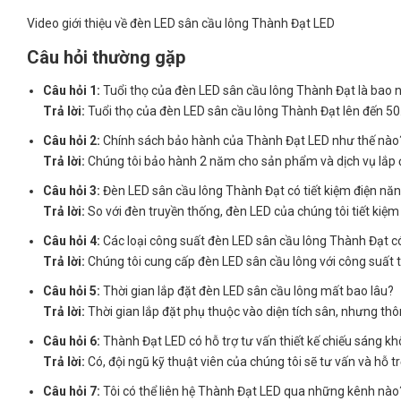
Video giới thiệu về đèn LED sân cầu lông Thành Đạt LED
Câu hỏi thường gặp
Câu hỏi 1:
Tuổi thọ của đèn LED sân cầu lông Thành Đạt là bao 
Trả lời:
Tuổi thọ của đèn LED sân cầu lông Thành Đạt lên đến 50.
Câu hỏi 2:
Chính sách bảo hành của Thành Đạt LED như thế nào
Trả lời:
Chúng tôi bảo hành 2 năm cho sản phẩm và dịch vụ lắp 
Câu hỏi 3:
Đèn LED sân cầu lông Thành Đạt có tiết kiệm điện nă
Trả lời:
So với đèn truyền thống, đèn LED của chúng tôi tiết kiệ
Câu hỏi 4:
Các loại công suất đèn LED sân cầu lông Thành Đạt c
Trả lời:
Chúng tôi cung cấp đèn LED sân cầu lông với công suất
Câu hỏi 5:
Thời gian lắp đặt đèn LED sân cầu lông mất bao lâu?
Trả lời:
Thời gian lắp đặt phụ thuộc vào diện tích sân, nhưng t
Câu hỏi 6:
Thành Đạt LED có hỗ trợ tư vấn thiết kế chiếu sáng k
Trả lời:
Có, đội ngũ kỹ thuật viên của chúng tôi sẽ tư vấn và hỗ tr
Câu hỏi 7:
Tôi có thể liên hệ Thành Đạt LED qua những kênh nào