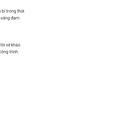
 bỉ trong thời
ắp sáng đam
tôi sẽ khảo
công trình.