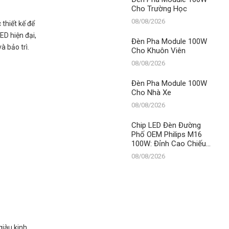
Cho Trường Học
08/08/2026
thiết kế để
ED hiện đại,
Đèn Pha Module 100W
à bảo trì.
Cho Khuôn Viên
08/08/2026
Đèn Pha Module 100W
Cho Nhà Xe
08/08/2026
Chip LED Đèn Đường
Phố OEM Philips M16
100W: Đỉnh Cao Chiếu
Sáng Đô Thị Từ Thành
08/08/2026
Đạt LED – Số 1 Việt
Nam
giàu kinh