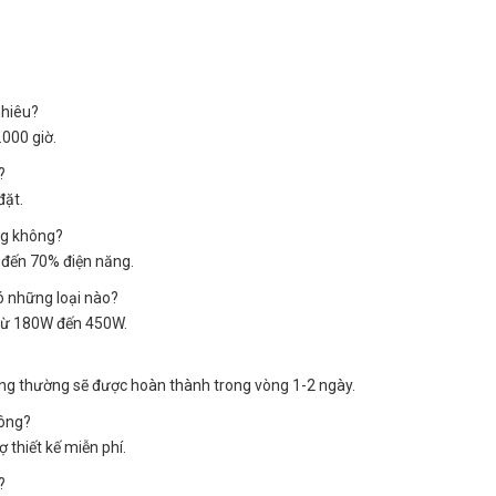
nhiêu?
000 giờ.
?
đặt.
ng không?
m đến 70% điện năng.
ó những loại nào?
 từ 180W đến 450W.
hông thường sẽ được hoàn thành trong vòng 1-2 ngày.
hông?
ợ thiết kế miễn phí.
?