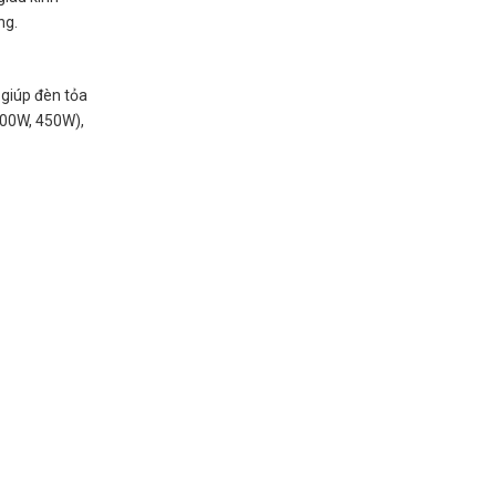
ng.
 giúp đèn tỏa
300W, 450W),