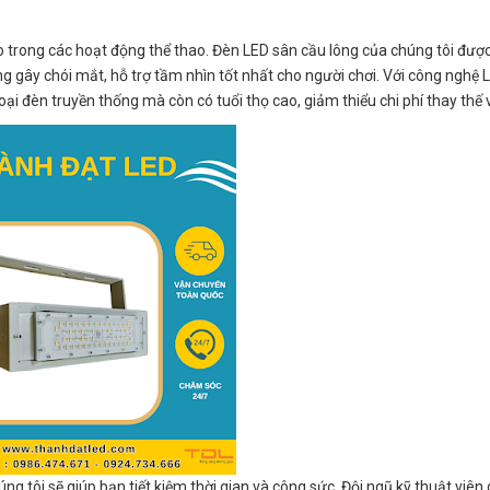
trong các hoạt động thể thao. Đèn LED sân cầu lông của chúng tôi được 
gây chói mắt, hỗ trợ tầm nhìn tốt nhất cho người chơi. Với công nghệ L
oại đèn truyền thống mà còn có tuổi thọ cao, giảm thiểu chi phí thay thế v
 tôi sẽ giúp bạn tiết kiệm thời gian và công sức. Đội ngũ kỹ thuật viên 